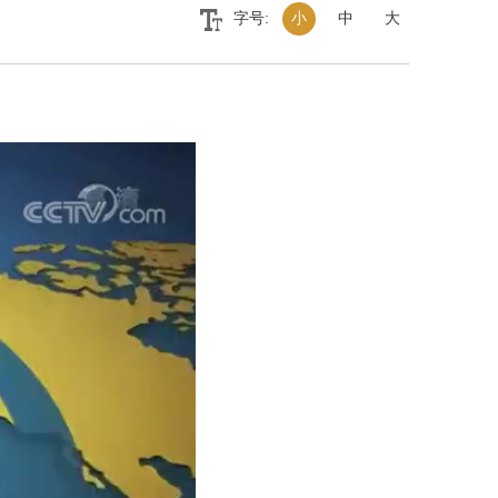
字号:
小
中
大