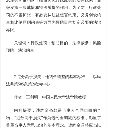
从定罚和量罚两个维度优化行政处罚的法律效果，更
好发挥一般威慑和特殊威慑的作用。为了防止行政处
罚的不当扩张，有必要从法益侵害约束、义务创设约
束和比例原则约束等方面为预防目的划定必要的法治
界限。
关键词：行政处罚；预防目的；法律威慑；风险
预防；法治约束
7.
过分高于损失：违约金调整的基本标准
——
以民
法典第
585
条第
2
款为中心
作者：王利明，中国人民大学法学院教授
内容提要：违约金条款是当事人合同自由的产
物，
“
过分高于损失
”
作为违约金调减的标准，彰显了
尊重当事人意思自治的基本理念。违约金调整应当以