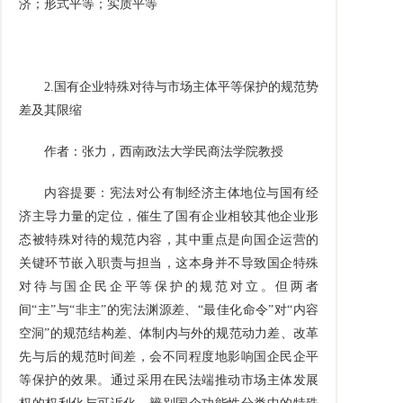
济；形式平等；实质平等
2.
国有企业特殊对待与市场主体平等保护的规范势
差及其限缩
作者：张力，西南政法大学民商法学院教授
内容提要：宪法对公有制经济主体地位与国有经
济主导力量的定位，催生了国有企业相较其他企业形
态被特殊对待的规范内容，其中重点是向国企运营的
关键环节嵌入职责与担当，这本身并不导致国企特殊
对待与国企民企平等保护的规范对立。但两者
间
“
主
”
与
“
非主
”
的宪法渊源差、
“
最佳化命令
”
对
“
内容
空洞
”
的规范结构差、体制内与外的规范动力差、改革
先与后的规范时间差，会不同程度地影响国企民企平
等保护的效果。通过采用在民法端推动市场主体发展