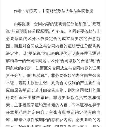
作者：胡东海，中南财经政法大学法学院教授
内容提要：合同内容的证明责任分配须借助
“
规范
说
”
的证明责任分配原理进行补充。合同必要条款与非
必要条款的区分不仅决定合同成立所要求的合意范
围，而且对合同成立与合同内容的证明责任分配均具
决定性。以
“
规范说
”
为代表的现代证明责任理论通过
解构单一的合同法问题，区分
“
合同条款的合意
”
与
“
合
同条款的内容
”
，进而区分合同成立与合同内容的证明
责任分配。依
“
规范说
”
，非必要条款的内容由主张者
举证，若其由原告主张，则为合同权利的产生要件而
应由原告举证；若其由被告主张，则为合同权利的阻
碍要件而应由被告举证。非必要条款包括常素和偶
素，主张者应举证约定常素的内容，即举证存在异于
任意规范的约定内容；主张者应举证约定偶素的内
容，即举证条件或期限的存在及内容。必要条款的内