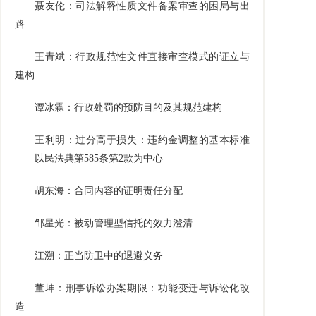
聂友伦：司法解释性质文件备案审查的困局与出
路
王青斌：行政规范性文件直接审查模式的证立与
建构
谭冰霖：行政处罚的预防目的及其规范建构
王利明：过分高于损失：违约金调整的基本标准
——以民法典第
585
条第
2
款为中心
胡东海：合同内容的证明责任分配
邹星光：被动管理型信托的效力澄清
江溯：正当防卫中的退避义务
董坤：刑事诉讼办案期限：功能变迁与诉讼化改
造