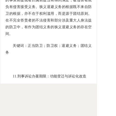
的事实前提或者归属前提没有得到满足，被侵害者就
负有侵害接受义务。狭义退避义务的根据既不来自防
卫的根据，亦不在于权利滥用，而是源于团结原则。
在不完全答责者的不法侵害和部分涉及重大人身法益
的防卫中，有作为团结义务的狭义退避义务的存在空
间。
关键词：正当防卫；防卫权；退避义务；团结义
务
11.
刑事诉讼办案期限：功能变迁与诉讼化改造
作者：董坤，中国社会科学院法学研究所研究员
内容提要：对
2018
年刑事诉讼法第
98
条进行解释
会发现，我国长期混淆误用办案期限和羁押期限。这
是因为羁押期限依附从属于办案期限，而办案期限自