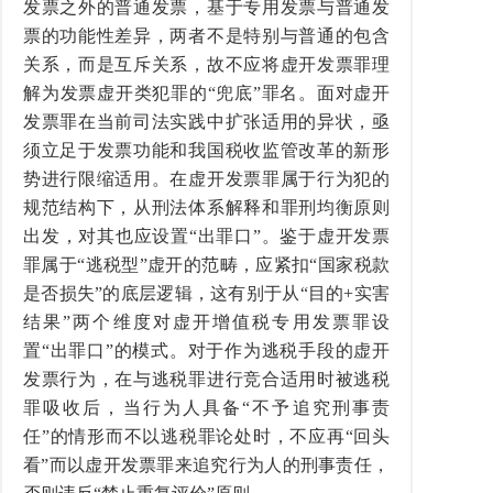
发票之外的普通发票，基于专用发票与普通发
票的功能性差异，两者不是特别与普通的包含
关系，而是互斥关系，故不应将虚开发票罪理
解为发票虚开类犯罪的“兜底”罪名。面对虚开
发票罪在当前司法实践中扩张适用的异状，亟
须立足于发票功能和我国税收监管改革的新形
势进行限缩适用。在虚开发票罪属于行为犯的
规范结构下，从刑法体系解释和罪刑均衡原则
出发，对其也应设置“出罪口”。鉴于虚开发票
罪属于“逃税型”虚开的范畴，应紧扣“国家税款
是否损失”的底层逻辑，这有别于从“目的+实害
结果”两个维度对虚开增值税专用发票罪设
置“出罪口”的模式。对于作为逃税手段的虚开
发票行为，在与逃税罪进行竞合适用时被逃税
罪吸收后，当行为人具备“不予追究刑事责
任”的情形而不以逃税罪论处时，不应再“回头
看”而以虚开发票罪来追究行为人的刑事责任，