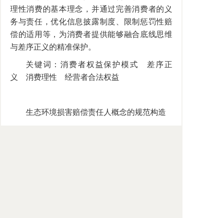
理性消费的基本理念，并通过完善消费者的义
务与责任，优化信息披露制度、限制惩罚性赔
偿的适用等，为消费者提供能够融合底线思维
与差序正义的精准保护。
关键词：消费者权益保护模式 差序正
义 消费理性 经营者合法权益
生态环境损害赔偿责任人概念的规范构造
作者：高利红
作者单位：中南财经政法大学法学院、中
南财经政法大学环境资源法研究所
内容摘要：受行为责任人无力承担巨额赔
偿、生态环境损害归因困难或责任人难以认定
等现实因素的制约，生态环境损害赔偿的责任
人在我国司法实践中已扩展至多种类型，大量