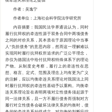
衡牵连关系理论之提倡
作者：吴逸宁
作者单位：上海社会科学院法学研究所
内容摘要：我国民法学界通说认为，同时
履行抗辩权的牵连性源于双务合同中两项债务
之间的对价关系，其本质在于原因理论中当事
人“负担债务”的意思内容，然而这一理解难以
实现同时履行抗辩权所追求的广泛公平理念，
亦仅为德国法中给付抗辩权特殊体系下的理论
产物。从制度史考察，履行上的牵连性在思
想、格言、定式、范围及理念上均有更为广义
的注解，应以均衡牵连关系理论对我国法上同
时履行抗辩权的牵连性基础予以重构。均衡牵
连关系理论旨在表明两项对立性债务须起源于
同一法律关系，且一方不履行债务而强制对方
履行对立性债务会破坏法律关系的均衡时，债
务间的牵连关系始得成立。对均衡的判断应综