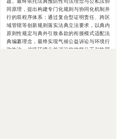
题。最终依托法典预防性司法理念与公私法协
同原理，提出构建专门化规则与协同化机制并
行的双程序体系：通过复合型证明责任、跨区
域管辖等创新规则落实法典立法要求，以典内
原则性规定与典外引致条款的衔接模式适配法
典编纂理念，最终实现气候公益诉讼与环境行
政执法、传统环境公益诉讼的功能分工与协同
发力，彰显《生态环境法典》的生态治理效
能。
关键词：气候公益诉讼；诉讼程序；生态
环境法典；公私法协同；预防性司法
涉外法治
法律关系视域下域外管辖权的法理新释
作者：吴培琦，浙江财经大学法学院讲
师。