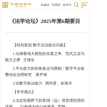
English
日本語
한국어
《法学论坛》2025年第6期要目
【特别策划·数字法治前沿问题】
1.法律垂域大模型的存废之争、范式之议与
能力之辨 王禄生
2.平台权力的价格表达与限制：数字平台收
费综合治理研究 黄尹旭
3.论数字执法能力 周尚君、余海洋
【学术视点】
4.法定犯视野下妨害国（边）境管理犯罪的
适用——以偷越为中心的展开 罗翔