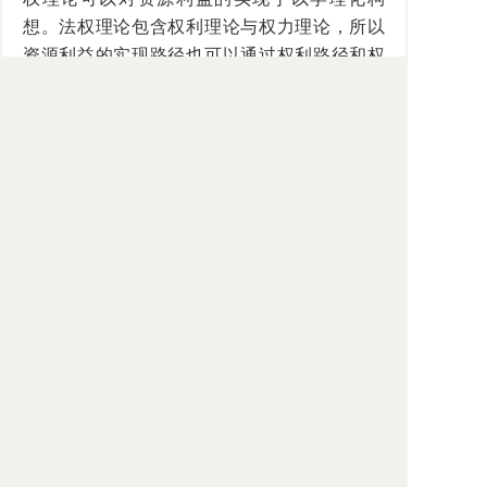
想。法权理论包含权利理论与权力理论，所以
资源利益的实现路径也可以通过权利路径和权
力路径来完成。具体而言，即应将资源利益实
现的法权内容设想为资源性环境权利和资源性
环境权力，并对资源性环境权利和资源性环境
权力的内容予以具化明晰。
关键词：环境利益；资源利益；环境法法
权；资源性权利；资源性权力
【青年论坛】
13.激励理论视野下的数据确权
作者：孙济民（中国人民大学法学院）
摘要：在数据之上确立财产权的想法源于