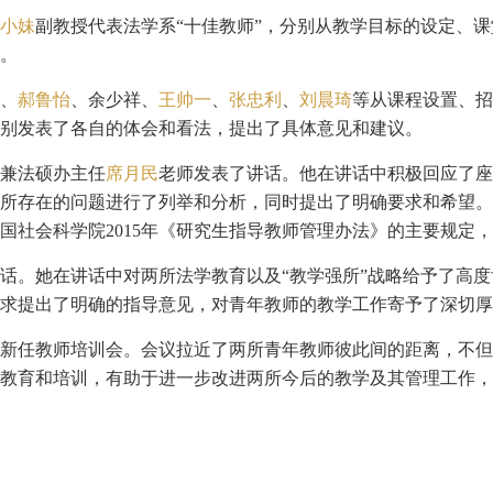
小妹
副教授代表法学系“十佳教师”，分别从教学目标的设定、
。
、
郝鲁怡
、余少祥、
王帅一
、
张忠利
、
刘晨琦
等从课程设置、招
别发表了各自的体会和看法，提出了具体意见和建议。
兼法硕办主任
席月民
老师发表了讲话。他在讲话中积极回应了座
所存在的问题进行了列举和分析，同时提出了明确要求和希望。
中国社会科学院2015年《研究生指导教师管理办法》的主要规
话。她在讲话中对两所法学教育以及“教学强所”战略给予了高
求提出了明确的指导意见，对青年教师的教学工作寄予了深切厚
新任教师培训会。会议拉近了两所青年教师彼此间的距离，不但
教育和培训，有助于进一步改进两所今后的教学及其管理工作，