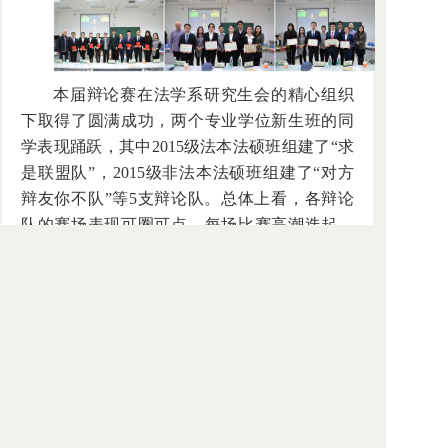
本届辩论赛在法学系研究生会的精心组织
下取得了圆满成功，两个专业学位新生班的同
学表现踊跃，其中2015级法本法硕班组建了“求
是联盟队”，2015级非法本法硕班组建了“对方
辩友你不队”等5支辩论队。总体上看，各辩论
队的赛场表现可圈可点，每场比赛高潮迭起，
辩论赛既锻炼了同学们的口才，也深化了同学
们的专业知识，更增进了我系师生之间、同学
之间的感情和友谊。为表扬先进，激励大家，
高云君主席还宣布了本届辩论赛的最终表彰结
果。其中，本届辩论赛的最佳风采奖授予了王
戴超同学，最佳口才奖颁给了邱强同学，最佳
辩手奖由储江同学摘得，杨莹和李瑞同学获得
先进个人奖。