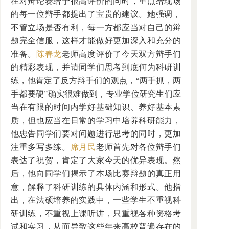
在对辩论赛给予很高评价的同时，重点给现场
的每一位辩手都提出了宝贵的建议。她强调，
不管立场是否有利，每一方都应当对自己的辩
题完全信服，这样才能做好更加深入和充分的
准备。
陈春龙
老师高度评价了今天双方辩手们
的精彩表现，并请同学们思考到底何为科研训
练，他肯定了反方辩手们的观点，“两手抓，两
手都要硬”确实很难做到，专业学位研究生们应
当在有限的时间内学好基础知识、养好基本素
质，但也应当在日常的学习中培养科研能力，
他忠告同学们要对问题进行思考的同时，更加
注重多写多练。
席月民
老师首先对各位辩手们
表达了祝贺，肯定了大家今天的优异表现。然
后，他向同学们揭示了本场比赛辩题的真正用
意，解释了科研训练的具体内涵和形式。他指
出，在法硕培养的实践中，一些学生不重视科
研训练，不重视上课听讲，只重视各种资格考
试和实习，从而导致这些年来高校普遍存在的