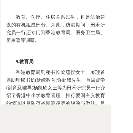
教育、医疗、住房关系民生，也是法治建
设的有机组成部分。为此，访港期间，田禾研
究员一行还专门到香港教育局、医务卫生局、
房屋署等调研。
9.
教育局
香港教育局副秘书长梁蕴仪女士、署理首
席助理秘书长
(
延续教育
)
许延锋先生、首席督学
(
训育及辅导
)
杨凯欣女士等为田禾研究员一行介
绍了香港中小学教育管理、推行爱国主义教育
的情况以及防范校园霸凌等的经验与做法。目
前，香港教育界与内地合作频繁，正积极推动
职业教育，培育人才回应不同行业的人力需
求。据介绍，香港教育局未来将会在相关科目