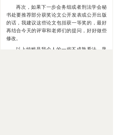
再次，如果下一步会务组或者刑法学会秘
书处要推荐部分获奖论文公开发表或公开出版
的话，我建议这些论文包括获一等奖的，最好
再结合今天的评审和老师们的提问，好好做些
修改。
以上纯粹是我个人的一些不成熟看法，恳
请各位老师、同学批评指正。顺便做一个广
告，我们一年一度的社科院刑法学重点学科暨
创新工程论坛今年预定的是
9
月
17
至
18
号举行，
征得贾宇会长同意，今年也将与我们刑法学会
共同举办。各位老师都是我们的老朋友了，也
多次来支持过我们的论坛，今年还请继续支
持，到时会务组会和各位老师联系。也请同学
们踊跃投稿，大家关注一下我们法学所刑法学
科的“刑法界”公号，有关的会议信息上面都
有。我就讲这么多，谢谢大家的聆听！