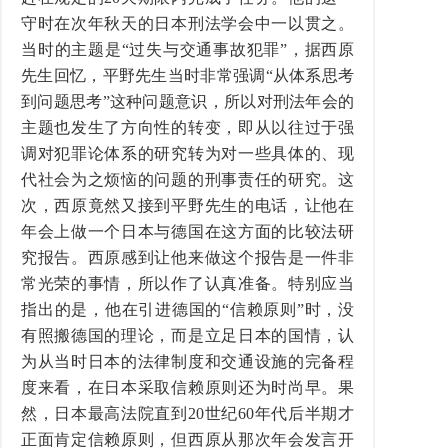
守时在次年秋天的日本刑法学会中一以贯之。
当时的主题是“过失与交通事故犯罪”，据西原
先生回忆，平野先生当时非常强调“从体系思考
到问题思考”这种问题意识，所以对刑法年会的
主题也发生了方向性的转变，即从以往过于强
调对犯罪论体系的研究转为对一些具体的、现
代社会为之烦恼的问题的刑事责任的研究。这
次，西原竟然又接到平野先生的电话，让他在
年会上做一个日本与德国在这方面的比较法研
究报告。西原感到让他来做这个报告是一件非
常光荣的事情，所以作了认真准备。特别应当
指出的是，他在引进德国的“信赖原则”时，没
有照搬德国的理论，而是立足日本的国情，认
为从当时日本的法律制度和交通设施的完备程
度来看，在日本采取信赖原则还为时尚早。果
然，日本最高法院直到
20
世纪
60
年代后半期才
正面肯定信赖原则，但西原从那次年会发言开