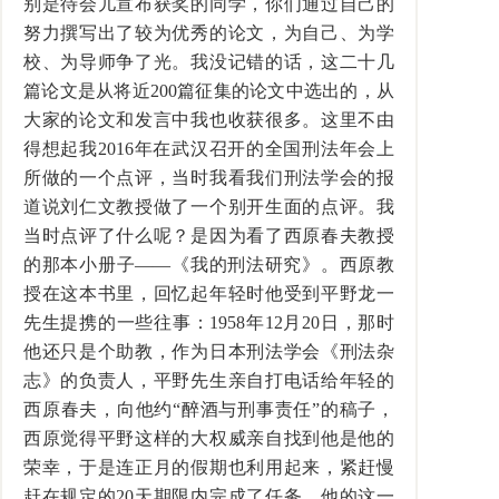
别是待会儿宣布获奖的同学，你们通过自己的
努力撰写出了较为优秀的论文，为自己、为学
校、为导师争了光。我没记错的话，这二十几
篇论文是从将近
200
篇征集的论文中选出的，从
大家的论文和发言中我也收获很多。这里不由
得想起我
2016
年在武汉召开的全国刑法年会上
所做的一个点评，当时我看我们刑法学会的报
道说刘仁文教授做了一个别开生面的点评。我
当时点评了什么呢？是因为看了西原春夫教授
的那本小册子——《我的刑法研究》。西原教
授在这本书里，回忆起年轻时他受到平野龙一
先生提携的一些往事：
1958
年
12
月
20
日，那时
他还只是个助教，作为日本刑法学会《刑法杂
志》的负责人，平野先生亲自打电话给年轻的
西原春夫，向他约“醉酒与刑事责任”的稿子，
西原觉得平野这样的大权威亲自找到他是他的
荣幸，于是连正月的假期也利用起来，紧赶慢
赶在规定的
20
天期限内完成了任务。他的这一