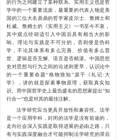
的行为之间建立了某种联系。实用主义也是哲
学中的一个重要流派，最重要的代表人物是美
国的三位大名鼎鼎的哲学家皮尔士、詹姆士和
杜威。詹姆士的《实用主义》一书至今不衰，
其中观点经胡适引入中国后具有相当大的影
响。理论与实践是不可分的，否则便是伪科
学，不论其体系有多么完善、价值有多么普
世、逻辑是否无懈、语言是否精湛。中国思想
史对思想与行为之间的论述则更早，认识论中
的一个重要命题“格物致知”源于《礼记·大
学》，讲的就是探索事物原理，获取真实知
识。而中国哲学史上最负盛名的思想家提出“知
行合一”也是对其的最佳注解。
法学研究应当更具开放性和兼容性。法学
是一个应用学科，封闭的法学是没有前途的，
走向社会深入实践是取得进展的必由之路，只
有与实践深度融合才可能抑制法学研究的滞后