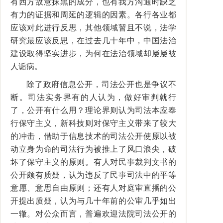
有西方故意抹黑的成分，也有我方沟通时缺乏
有力的证据和周延的逻辑的因素。各行各业都
应该对此进行反思，其他领域暂且不说，法学
研究最应该反思，在过去几十年中，中国法治
建设取得坚实进步，为何在法治领域却屡屡被
人诟病。
除了政府信息公开，司法公开也是争议不
断。司法实务界有的人认为，做好审判就行
了，公开有什么用？理论界则认为司法本应奉
行保守主义，新科技则对保守主义带来了较大
的冲击，借助于信息技术的司法公开使原以被
动立身为命的司法行为被推上了风口浪尖，破
坏了保守主义的原则。有人对民事裁判文书的
公开颇有质疑，认为违反了民事司法中的平等
意愿、意思自由原则；还有人对庭审直播的公
开提出质疑，认为与几十年前的公审几乎如出
一辙。对公众而言，普遍欢迎法院司法公开的