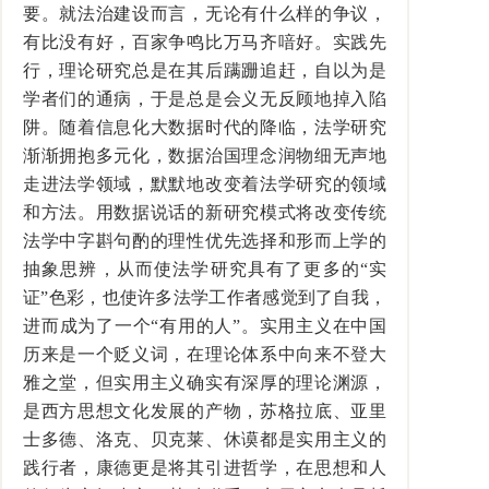
要。就法治建设而言，无论有什么样的争议，
有比没有好，百家争鸣比万马齐喑好。实践先
行，理论研究总是在其后蹒跚追赶，自以为是
学者们的通病，于是总是会义无反顾地掉入陷
阱。随着信息化大数据时代的降临，法学研究
渐渐拥抱多元化，数据治国理念润物细无声地
走进法学领域，默默地改变着法学研究的领域
和方法。用数据说话的新研究模式将改变传统
法学中字斟句酌的理性优先选择和形而上学的
抽象思辨，从而使法学研究具有了更多的“实
证”色彩，也使许多法学工作者感觉到了自我，
进而成为了一个“有用的人”。实用主义在中国
历来是一个贬义词，在理论体系中向来不登大
雅之堂，但实用主义确实有深厚的理论渊源，
是西方思想文化发展的产物，苏格拉底、亚里
士多德、洛克、贝克莱、休谟都是实用主义的
践行者，康德更是将其引进哲学，在思想和人