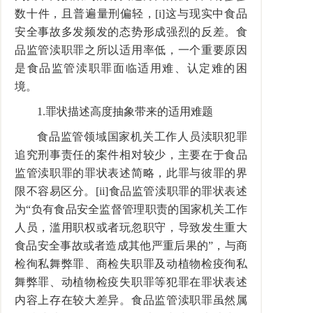
数十件，且普遍量刑偏轻，[i]这与现实中食品
安全事故多发频发的态势形成强烈的反差。食
品监管渎职罪之所以适用率低，一个重要原因
是食品监管渎职罪面临适用难、认定难的困
境。
1.罪状描述高度抽象带来的适用难题
食品监管领域国家机关工作人员渎职犯罪
追究刑事责任的案件相对较少，主要在于食品
监管渎职罪的罪状表述简略，此罪与彼罪的界
限不容易区分。[ii]食品监管渎职罪的罪状表述
为“负有食品安全监督管理职责的国家机关工作
人员，滥用职权或者玩忽职守，导致发生重大
食品安全事故或者造成其他严重后果的”，与商
检徇私舞弊罪、商检失职罪及动植物检疫徇私
舞弊罪、动植物检疫失职罪等犯罪在罪状表述
内容上存在较大差异。食品监管渎职罪虽然属