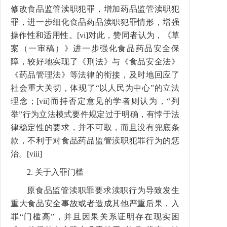
修改食品监管渎职犯罪，增加药品监管渎职犯
罪，进一步细化食品药品渎职犯罪情形，增强
操作性和适用性。[vi]对此，赞同者认为，《草
案（一审稿）》进一步强化食品药品安全保
障，较好地实现了《刑法》与《食品安全法》
《药品管理法》等法律的衔接，及时地回应了
社会重大关切，体现了“以人民为中心”的立法
理念；[vii]而持否定意见的学者则认为，“列
举”行为立法模式要件规定过于明确，有悖于法
律稳定性的要求，并不可取，而且没有兜底条
款，不利于对食品药品监管渎职犯罪行为的惩
治。[viii]
2. 关于入罪门槛
原食品监管渎职罪要求渎职行为导致发生
重大食品安全事故或者造成其他严重后果，入
罪“门槛高”，并且因果关系证明存在现实困