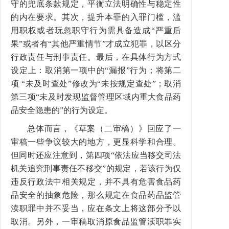
守的兜底条款规定，平衡立法明确性与稳定性
的内在要求。其次，提升本罪的入罪门槛，滥
用职权或者玩忽职守行为需具备造成“严重后
果”或者有“其他严重情节”才成立犯罪，以区分
行政责任与刑事责任。最后，在具体行为方式
设定上：取消第一项中的“漏报”行为；将第二
项 “未及时查处”修改为“未按规定查处”；取消
第三项“未及时发现监督管理区域内重大食品药
品安全隐患的”的行为设定。
总体而言，《草案（二审稿）》回应了一
审稿一些争议较大的地方，更显科学和合理。
但同时还应注意到，第四项“依法应当移交司法
机关追究刑事责任不移交”的规定，若该行为仅
违反行政法中相关规定，并不具有危害食品药
品安全的抽象危险，那么规定在食品药品监管
渎职罪中并不妥当，应在条文上将这部分予以
取消。另外，一审稿取消原食品监管渎职罪实