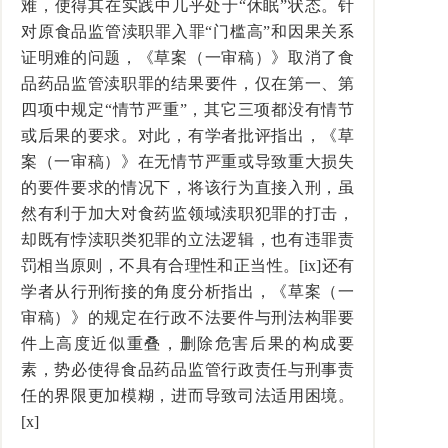
难，使得其在实践中几乎处于“休眠”状态。针
对原食品监管渎职罪入罪“门槛高”和因果关系
证明难的问题，《草案（一审稿）》取消了食
品药品监管渎职罪的结果要件，仅在第一、第
四项中规定“情节严重”，其它三项都没有情节
或后果的要求。对此，有学者批评指出，《草
案（一审稿）》在无情节严重或导致重大损失
的要件要求的情况下，将该行为直接入刑，虽
然有利于加大对食药监领域渎职犯罪的打击，
却既有悖渎职类犯罪的立法逻辑，也有违罪责
罚相当原则，不具有合理性和正当性。[ix]还有
学者从行刑衔接的角度分析指出，《草案（一
审稿）》的规定在行政不法要件与刑法构罪要
件上高度近似重叠，删除危害后果的构成要
素，势必使得食品药品监管行政责任与刑事责
任的界限更加模糊，进而导致司法适用困境。
[x]