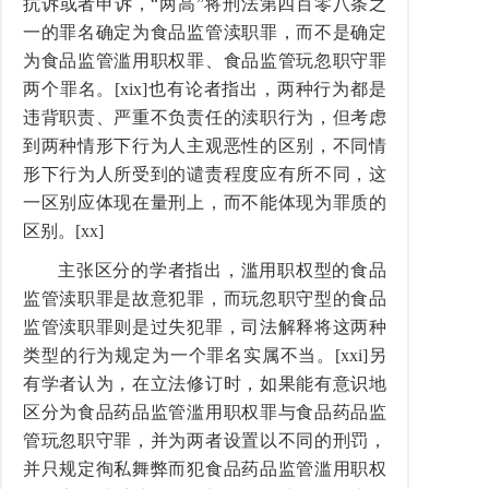
抗诉或者申诉，“两高”将刑法第四百零八条之
一的罪名确定为食品监管渎职罪，而不是确定
为食品监管滥用职权罪、食品监管玩忽职守罪
两个罪名。[xix]也有论者指出，两种行为都是
违背职责、严重不负责任的渎职行为，但考虑
到两种情形下行为人主观恶性的区别，不同情
形下行为人所受到的谴责程度应有所不同，这
一区别应体现在量刑上，而不能体现为罪质的
区别。[xx]
主张区分的学者指出，滥用职权型的食品
监管渎职罪是故意犯罪，而玩忽职守型的食品
监管渎职罪则是过失犯罪，司法解释将这两种
类型的行为规定为一个罪名实属不当。[xxi]另
有学者认为，在立法修订时，如果能有意识地
区分为食品药品监管滥用职权罪与食品药品监
管玩忽职守罪，并为两者设置以不同的刑罚，
并只规定徇私舞弊而犯食品药品监管滥用职权