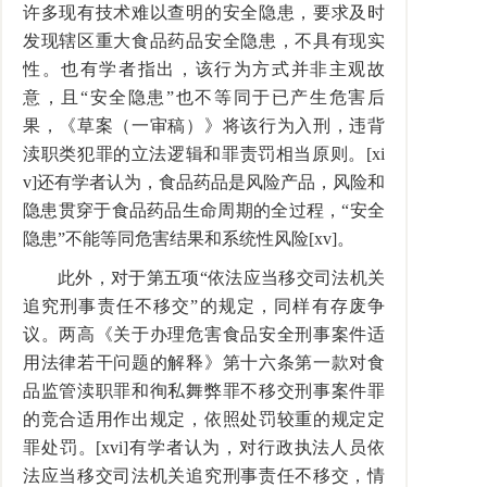
许多现有技术难以查明的安全隐患，要求及时
发现辖区重大食品药品安全隐患，不具有现实
性。也有学者指出，该行为方式并非主观故
意，且“安全隐患”也不等同于已产生危害后
果，《草案（一审稿）》将该行为入刑，违背
渎职类犯罪的立法逻辑和罪责罚相当原则。[xi
v]还有学者认为，食品药品是风险产品，风险和
隐患贯穿于食品药品生命周期的全过程，“安全
隐患”不能等同危害结果和系统性风险[xv]。
此外，对于第五项“依法应当移交司法机关
追究刑事责任不移交”的规定，同样有存废争
议。两高《关于办理危害食品安全刑事案件适
用法律若干问题的解释》第十六条第一款对食
品监管渎职罪和徇私舞弊罪不移交刑事案件罪
的竞合适用作出规定，依照处罚较重的规定定
罪处罚。[xvi]有学者认为，对行政执法人员依
法应当移交司法机关追究刑事责任不移交，情