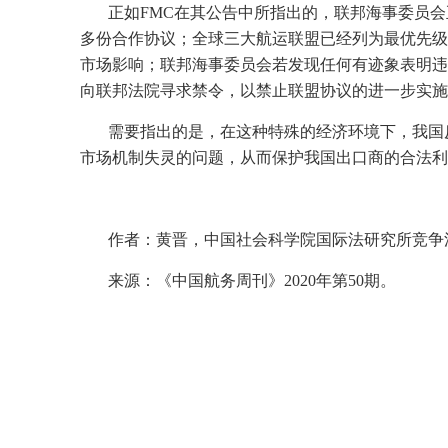
正如
FMC
在其公告中所指出的，联邦海事委员会
多份合作协议；全球三大航运联盟已经列为最优先级
市场影响；联邦海事委员会若发现任何有迹象表明违
向联邦法院寻求禁令，以禁止联盟协议的进一步实施
需要指出的是，在这种特殊的经济环境下，我国
市场机制失灵的问题，从而保护我国出口商的合法利
作者：黄晋，中国社会科学院国际法研究所竞争
来源：《中国航务周刊》
2020
年第
50
期。