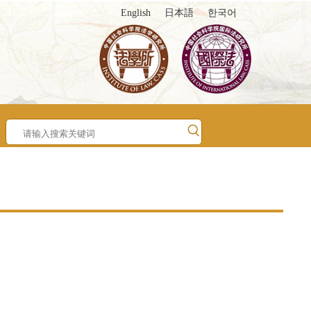
English
日本語
한국어