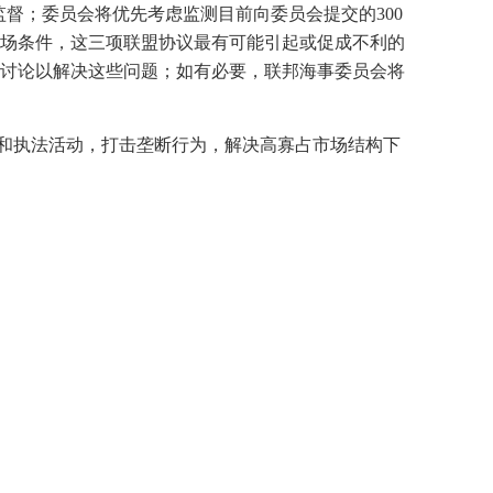
监督；委员会将优先考虑监测目前向委员会提交的
300
场条件，这三项联盟协议最有可能引起或促成不利的
讨论以解决这些问题；如有必要，联邦海事委员会将
和执法活动，打击垄断行为，解决高寡占市场结构下