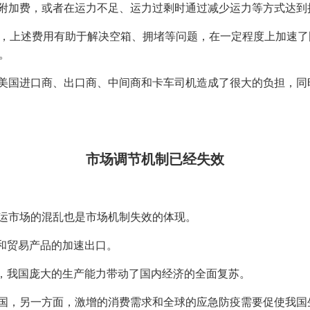
附加费，或者在运力不足、运力过剩时通过减少运力等方式达到
，上述费用有助于解决空箱、拥堵等问题，在一定程度上加速了
。
美国进口商、出口商、中间商和卡车司机造成了很大的负担，同
市场调节机制已经失效
运市场的混乱也是市场机制失效的体现。
和贸易产品的加速出口。
后，我国庞大的生产能力带动了国内经济的全面复苏。
国，另一方面，激增的消费需求和全球的应急防疫需要促使我国