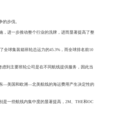
争的步伐。
施，进一步推动整个行业的洗牌，进而显著提高了整
了全球集装箱班轮总运力的
45.3%
，而全球排名前
10
考虑到主要班轮公司是在不同航线提供服务，因此当
东—美国和欧洲—北美航线的海运费用产生决定性的
别是一些航线内集中度的显著提高，
2M
、
THE
和
OC