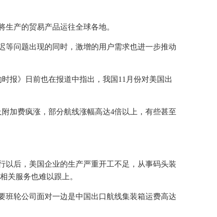
将生产的贸易产品运往全球各地。
迟等问题出现的同时，激增的用户需求也进一步推动
约时报》日前也在报道中指出，我国
11
月份对美国出
及附加费疯涨，部分航线涨幅高达
4
倍以上，有些甚至
行以后，美国企业的生产严重开工不足，从事码头装
相关服务也难以跟上。
要班轮公司面对一边是中国出口航线集装箱运费高达