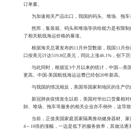
订单量。
为加速相关产品出口，我国的码头、堆场、拖车
然而，集装箱、码头和堆场等供给能力是有限制
了相关航线海运价格的暴涨。
根据海关总署发布的
11
月外贸数据，我国
11
月份
口按美元计达
519.8
亿美元，同比上涨
46.1%
，创下历
与此同时，根据近
3
个月以来的统计，中国—美
更高。中国
-
美国航线海运运费已经创
20
年新高。
与我国的情况相反，美国等国家和地区的生产仍
新冠肺炎疫情发生以前，美国对华出口货量相对
卸、堆场、拖车等服务的相关企业亦不例外，这导致
当前，正值美国家庭居家隔离推动健身器材、家
4
～
10
倍的涨幅，一边是低下的服务效率，其做法逐