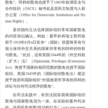
豁免”。同样的豁免也授予了1993年欧洲安全与
合作组织（OSCE）秘书处及其民主制度与人权
办公室（Office for Democratic Institutions and Hu
man Rights）。
某些国内立法也将国际组织享有国家豁免
的内容加以确认。例如：最早的有瑞士联邦政
府于1919年8月4日宣布“（国际）联盟将享有与
瑞士保持外交关系的国家所享有的同样的特权
与豁免。”此后，还有英国1944年的《外交特权
（扩大）法》（Diplomatic Privileges (Extension)
Act）将授予国家的相同范围的豁免也授予国际
组织。美国1945年的《国际组织豁免法》规定
授予政府间国际组织“外国政府所享有的同样的
诉讼与任何司法程序的豁免”。
在司法实践中，有些法院容易将国际组织
豁免与国家豁免混为一谈。在实际的案件判决
中，还是经常使用“统治权行为”（acta iure imper