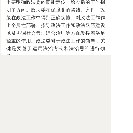
出要明确政法委的职能定位，给今后的工作指
明了方向。政法委在保障党的路线、方针、政
策在政法工作中得到正确实施、对政法工作作
出全局性部署、指导政法工作和政法队伍建设
以及协调社会管理综合治理等方面发挥着举足
轻重的作用。政法委对于政法工作的领导，关
键是要善于运用法治方式和法治思维进行领
导。
总体而言，司法机关通过依法独立公正行
使职权，维护社会公平正义，维护国家法治秩
序，维护人民群众合法权益，本身也是坚持和
实现着党的领导，维护着党的政策和国家法律
的权威。党领导司法工作，其中也应包括党在
宪法法律范围内活动，并且有义务排除行政机
关、社会团体和个人对司法活动的不当干涉，
确保司法机关能够依法独立公正行使职权。唯