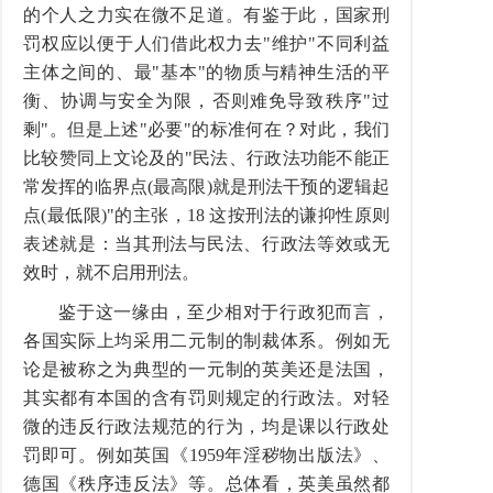
的个人之力实在微不足道。有鉴于此，国家刑
罚权应以便于人们借此权力去"维护"不同利益
主体之间的、最"基本"的物质与精神生活的平
衡、协调与安全为限，否则难免导致秩序"过
剩"。但是上述"必要"的标准何在？对此，我们
比较赞同上文论及的"民法、行政法功能不能正
常发挥的临界点(最高限)就是刑法干预的逻辑起
点(最低限)"的主张，18 这按刑法的谦抑性原则
表述就是：当其刑法与民法、行政法等效或无
效时，就不启用刑法。
鉴于这一缘由，至少相对于行政犯而言，
各国实际上均采用二元制的制裁体系。例如无
论是被称之为典型的一元制的英美还是法国，
其实都有本国的含有罚则规定的行政法。对轻
微的违反行政法规范的行为，均是课以行政处
罚即可。例如英国《1959年淫秽物出版法》、
德国《秩序违反法》等。总体看，英美虽然都