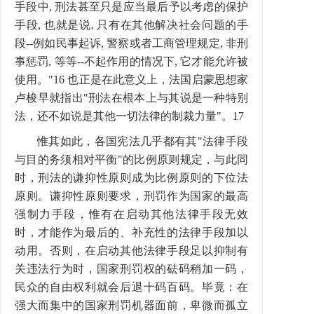
手段中, 刑法甚至只是应当最后予以考虑的保护
手段, 也就是说, 只有在其他解决社会问题的手
段--例如民事起诉, 警察或者工商管理规定, 非刑
事惩罚, 等等--不起作用的情况下, 它才能允许被
使用。"16 也正是在此意义上，法国启蒙思想家
卢梭早就指出"刑法在根本上与其说是一种特别
法，还不如说是其他一切法律的制裁力量"。17
惟其如此，各国宪法几乎都有其"法律手段
与目的务须相对平衡"的比例原则规定，与此同
时，刑法的谦抑性原则成为比例原则的下位法
原则。谦抑性原则要求，刑罚作为国家的最高
强制力手段，惟有在启动其他法律手段无效
时，才能作为最后的、补充性的法律手段加以
动用。否则，在启动其他法律手段足以抑制有
关违法行为时，国家刑罚权的砝码稍加一码，
民众的自由权利就会后退十码百码。毕竟：在
强大而集中的国家刑罚机器面前，卑微而孤立