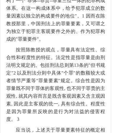
构了一个"罪体--罪责--罪量三位一体的犯罪构成
体系。在这一构成体系中，给予犯罪成立的数
量因素以独立的构成要件的地位"。1 因而在陈
教授那里，中国刑法上的罪量要素，又可谓之
为独立于犯罪主客观要件之外的、作为犯罪构
成的"罪量要件"。
按照陈教授的观点，罪量具有法定性、综
合性和程度性的特征。法定性是指罪量是由刑
法明文规定的。包括刑法总则第13条的"但书规
定"2 以及刑法分则中具体"个罪"的数额较大或
者情节严重等"罪量要素"规定。综合性是因为
罪量既不同于罪体的客观性, 也不同于罪责的主
观性, 就其内容而言是既含客观因素又含主观因
素, 因此是主客观的统一, 具有综合性。程度性
是因为罪量所反映的是行为对法益的侵害程
度。 3
应当说，上述关于罪量要素特征的概定相