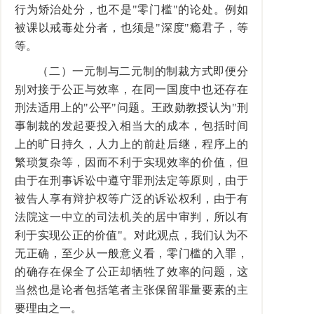
行为矫治处分，也不是"零门槛"的论处。例如
被课以戒毒处分者，也须是"深度"瘾君子，等
等。
（二）一元制与二元制的制裁方式即便分
别对接于公正与效率，在同一国度中也还存在
刑法适用上的"公平"问题。王政勋教授认为"刑
事制裁的发起要投入相当大的成本，包括时间
上的旷日持久，人力上的前赴后继，程序上的
繁琐复杂等，因而不利于实现效率的价值，但
由于在刑事诉讼中遵守罪刑法定等原则，由于
被告人享有辩护权等广泛的诉讼权利，由于有
法院这一中立的司法机关的居中审判，所以有
利于实现公正的价值"。对此观点，我们认为不
无正确，至少从一般意义看，零门槛的入罪，
的确存在保全了公正却牺牲了效率的问题，这
当然也是论者包括笔者主张保留罪量要素的主
要理由之一。