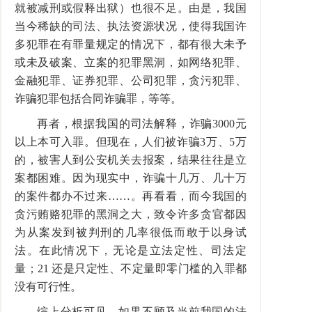
就被减刑或假释出狱）也很不足。由是，我国
当今稀缺的司法、执法资源状况，使得我国许
多犯罪在有罪量规定的情况下，都有很大未予
或未及破案、立案的犯罪黑洞，如网络犯罪、
金融犯罪、证券犯罪、公司犯罪，贪污犯罪、
诈骗犯罪包括合同诈骗罪，等等。
再者，根据我国的司法解释，诈骗3000元
以上本可入罪。但现在，人们被诈骗3万、5万
的，被害人到公安机关去报案，结果往往是立
案都困难。因为现实中，诈骗十几万、几十万
的案件都办不过来……。再看看，而今我国的
贪污贿赂犯罪的黑洞之大，致令许多贪官都因
为从案发到被判刑的几率很低而敢于以身试
法。在此情况下，无论是立法定性、司法定
量；21 还是只定性、不定量即零门槛的入罪都
没有可行性。
综上分析可见，如果不顾及当前我国的法