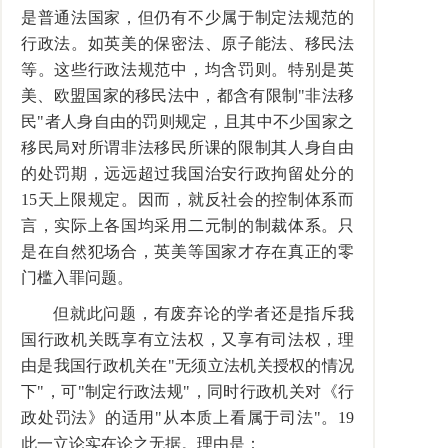
是普通法国家，但仍有不少属于制定法规范的
行政法。如英美的保密法、原子能法、移民法
等。这些行政法规范中，均含罚则。特别是英
美、欧盟国家的移民法中，都含有限制"非法移
民"者人身自由的罚则规定，且其中不少国家之
移民局对所谓非法移民所课的限制其人身自由
的处罚期，远远超过我国治安行政拘留处分的
15天上限规定。因而，就反社会的控制体系而
言，实际上各国均采用二元制的制裁体系。只
是在自然犯场合，英美等国家才存在真正的零
门槛入罪问题。
但就此问题，有废弃论的学者还是指斥我
国行政机关既享有立法权，又享有司法权，理
由是我国行政机关在"无须立法机关授权的情况
下"，可"制定行政法规"，同时行政机关对《行
政处罚法》的适用"从本质上看属于司法"。19
此一立论实在论之无据。理由是：