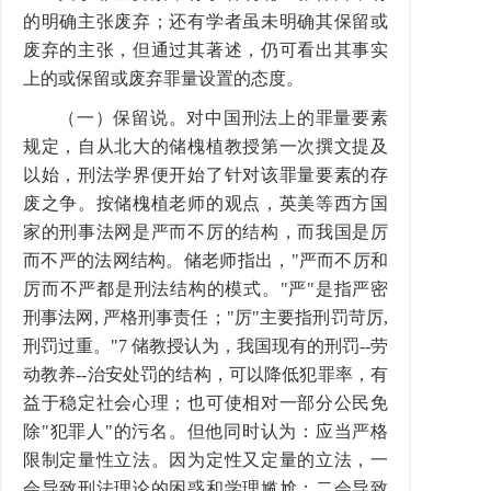
的明确主张废弃；还有学者虽未明确其保留或
废弃的主张，但通过其著述，仍可看出其事实
上的或保留或废弃罪量设置的态度。
（一）保留说。对中国刑法上的罪量要素
规定，自从北大的储槐植教授第一次撰文提及
以始，刑法学界便开始了针对该罪量要素的存
废之争。按储槐植老师的观点，英美等西方国
家的刑事法网是严而不厉的结构，而我国是厉
而不严的法网结构。储老师指出，"严而不厉和
厉而不严都是刑法结构的模式。"严"是指严密
刑事法网, 严格刑事责任；"厉"主要指刑罚苛厉,
刑罚过重。"7 储教授认为，我国现有的刑罚--劳
动教养--治安处罚的结构，可以降低犯罪率，有
益于稳定社会心理；也可使相对一部分公民免
除"犯罪人"的污名。但他同时认为：应当严格
限制定量性立法。因为定性又定量的立法，一
会导致刑法理论的困惑和学理尴尬；二会导致