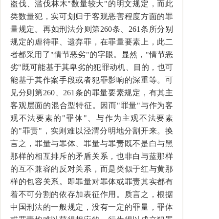
盗伐、滥伐林木"数量较大"的明文规定，而此
类数量犯，实可划归于客观恶害程度方面的罪
量规定。再如刑法分则第260条、261条所分别
规定的虐待罪、遗弃罪，在罪量要素上，此二
者都采用了"情节恶劣"的字眼。显然，"情节恶
劣"既可能基于其卑劣的犯罪动机、目的，也可
能基于其作案手段或者犯罪影响的深重等。可
见分则第260、261条的罪量要素规定，有其主
客观层面的混合型特征。因而"罪量"与作为客
观不法要素的"罪体"、与作为主观不法要素
的"罪责"，实则难以泾渭分明地分割开来。换
言之，罪量与罪体、罪量与罪责既不是白与黑
那样的相互排斥的矛盾关系，也非白与蓝那样
的互不兼容的反对关系，而是类似于红与黄那
样的包容关系。即罪量对罪体或罪责其实都有
着不可分割的依存加表征作用。质言之，根据
中国刑法的一般规定，没有一定的罪量，罪体