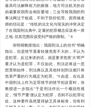
最高司法解释权力的膨胀，地方司法机关的自
由裁量权因而会相应萎缩；三会导致我国的刑
事法网过于粗疏，不利于防控犯罪。因而储老
师的结论是："传统的法文化与现实的冲突决定
了在我国刑法典中, 定量的犯罪概念应该有一席
之地, 但其范围应该受到严格的限制。" 8
张明楷教授指出：我国刑法上的但书"明确
指出，但是情节显著轻微危害不大的，不认为
是犯罪。反过来讲的话，就是要求危害'大'即严
重才认为是犯罪，不仅如此，刑法还将这一思
想贯彻始终，刑法典以及其他特别刑法都只将
危害严重的行为规定为犯罪。"9 由是，在论及
中国刑法上作为定罪情节的情节犯设置时，张
教授进一步指出"于是刑法作出一个概括性规
定，'情节严重'便认定为犯罪，否则不以犯罪论
处。这种要件虽然显得缺乏具体标准，但有利