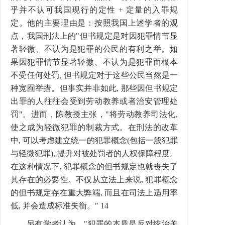
乎并不认可我国现行的定性 + 定量的入罪规
定。他的主要理由是：按照我国上述学者的观
点，我国刑法上的"但书规定是对因犯罪情节显
著轻微、不认为是犯罪的公民的有利之举。如
果因犯罪情节显著轻微、不认为是犯罪而根本
不受任何处罚, 但书规定对于这些公民当然是一
种宽囿举措。但事实并非如此, 那些因但书规定
出罪的人往往会受到劳动教养或者治安管理处
罚"。进而，陈教授主张，"将劳动教养司法化,
使之成为轻微犯罪的制裁方式。在刑法的改革
中, 可以考虑建立统一的犯罪概念(包括一般犯罪
与轻微犯罪), 提升对被处罚者的人权保障程度。
在这种情况下, 犯罪概念的但书规定也就丧失了
其存在的必要性。不仅从立法上来说, 犯罪概念
的但书规定存在重大弊端, 而且在司法上适用率
低, 并会造成标准失衡。" 14
另有学者认为，"犯罪的本质是反对统治关