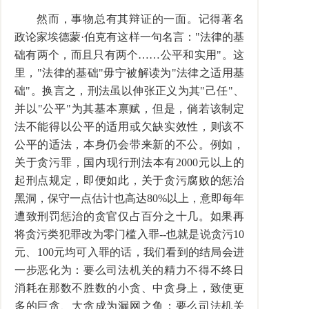
然而，事物总有其辩证的一面。记得著名
政论家埃德蒙·伯克有这样一句名言："法律的基
础有两个，而且只有两个……公平和实用"。这
里，"法律的基础"毋宁被解读为"法律之适用基
础"。换言之，刑法虽以伸张正义为其"己任"、
并以"公平"为其基本禀赋，但是，倘若该制定
法不能得以公平的适用或欠缺实效性，则该不
公平的适法，本身仍会带来新的不公。例如，
关于贪污罪，国内现行刑法本有2000元以上的
起刑点规定，即便如此，关于贪污腐败的惩治
黑洞，保守一点估计也高达80%以上，意即每年
遭致刑罚惩治的贪官仅占百分之十几。如果再
将贪污类犯罪改为零门槛入罪--也就是说贪污10
元、100元均可入罪的话，我们看到的结局会进
一步恶化为：要么司法机关的精力不得不终日
消耗在那数不胜数的小贪、中贪身上，致使更
多的巨贪、大贪成为漏网之鱼；要么司法机关