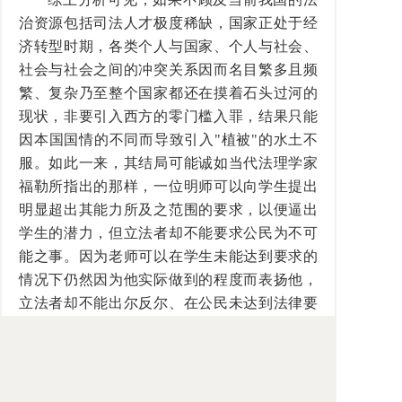
治资源包括司法人才极度稀缺，国家正处于经
济转型时期，各类个人与国家、个人与社会、
社会与社会之间的冲突关系因而名目繁多且频
繁、复杂乃至整个国家都还在摸着石头过河的
现状，非要引入西方的零门槛入罪，结果只能
因本国国情的不同而导致引入"植被"的水土不
服。如此一来，其结局可能诚如当代法理学家
福勒所指出的那样，一位明师可以向学生提出
明显超出其能力所及之范围的要求，以便逼出
学生的潜力，但立法者却不能要求公民为不可
能之事。因为老师可以在学生未能达到要求的
情况下仍然因为他实际做到的程度而表扬他，
立法者却不能出尔反尔、在公民未达到法律要
求的情况下不施以处罚。这样会使法律形同儿
戏。22 同理，刑法做了零门槛入罪的规定，司
法上不逐一审决的话，刑罚的威权性将会全然
无存。如此尽管人们可能出于良好的初衷引入