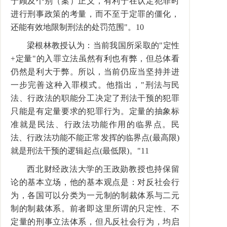
于顾及个别（案）正义，有利于在认定犯罪时
进行刑事政策的考量，而不至于定罪的僵化，
还能有效地限制刑法的处罚范围"。10
梁根林教授认为：当前我国所采取的"定性
+定量"的入罪立法虽然有利也有弊，但总体看
仍然是利大于弊。所以，当前仍应当坚持并进
一步完善这种入罪模式。他指出，"刑法与民
法、行政法的职能分工决定了刑法干预的犯罪
只能是有定量要求的犯罪行为。定量的抽象标
准就是民法、行政法功能作用的临界点。民
法、行政法功能不能正常发挥的临界点(最高限)
就是刑法干预的逻辑起点(最低限)。"11
西北财经政法大学的王政勋教授也持保留
论的基本立场，他的基本观点是：对反社会行
为，各国可以分类为一元制的制裁体系与二元
制的制裁体系。前者即这里所谓的只定性、不
定量的刑事立法体系，但凡反社会行为，均启