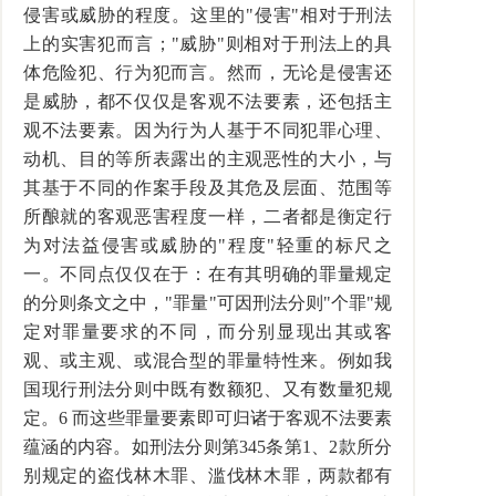
侵害或威胁的程度。这里的"侵害"相对于刑法
上的实害犯而言；"威胁"则相对于刑法上的具
体危险犯、行为犯而言。然而，无论是侵害还
是威胁，都不仅仅是客观不法要素，还包括主
观不法要素。因为行为人基于不同犯罪心理、
动机、目的等所表露出的主观恶性的大小，与
其基于不同的作案手段及其危及层面、范围等
所酿就的客观恶害程度一样，二者都是衡定行
为对法益侵害或威胁的"程度"轻重的标尺之
一。不同点仅仅在于：在有其明确的罪量规定
的分则条文之中，"罪量"可因刑法分则"个罪"规
定对罪量要求的不同，而分别显现出其或客
观、或主观、或混合型的罪量特性来。例如我
国现行刑法分则中既有数额犯、又有数量犯规
定。6 而这些罪量要素即可归诸于客观不法要素
蕴涵的内容。如刑法分则第345条第1、2款所分
别规定的盗伐林木罪、滥伐林木罪，两款都有