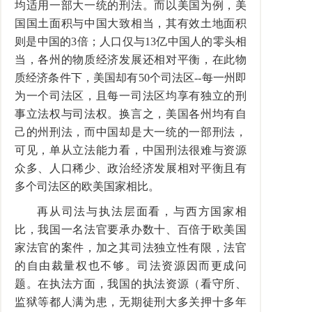
均适用一部大一统的刑法。而以美国为例，美
国国土面积与中国大致相当，其有效土地面积
则是中国的3倍；人口仅与13亿中国人的零头相
当，各州的物质经济发展还相对平衡，在此物
质经济条件下，美国却有50个司法区--每一州即
为一个司法区，且每一司法区均享有独立的刑
事立法权与司法权。换言之，美国各州均有自
己的州刑法，而中国却是大一统的一部刑法，
可见，单从立法能力看，中国刑法很难与资源
众多、人口稀少、政治经济发展相对平衡且有
多个司法区的欧美国家相比。
再从司法与执法层面看，与西方国家相
比，我国一名法官要承办数十、百倍于欧美国
家法官的案件，加之其司法独立性有限，法官
的自由裁量权也不够。司法资源因而更成问
题。在执法方面，我国的执法资源（看守所、
监狱等都人满为患，无期徒刑大多关押十多年