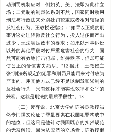
动刑罚机制应对；例如英、美、法即持此种立
场；二元制的制裁体系则不然，国家同时动用
刑法与行政法来分别处罚较重或者相对较轻的
反社会行为。王教授还指出："如果以正规的刑
事诉讼处理轻微反社会行为，投入过多而产出
过少，无法满足效率的要求；如果以刑事诉讼
以外的其他手段对付严重危害社会的行为，固
然可能有效地打击犯罪，维持秩序，但却可能
使公正的价值丧失殆尽。"12 据此，王教授主
张"刑法所规定的犯罪和刑罚只能用来对付较为
严重的、用其他方式已经不足以制裁和遏制的
反社会行为，只有这样才能实现效率和公平的
兼容。这就是刑法的最后手段性"。13
（二）废弃说。北京大学的陈兴良教授虽
然专门撰文论证了罪量要素在我国犯罪构成中
的地位，但这只是他针对我国既存的实然规范
的无奈解读。因为从应然的立场看，陈教授似