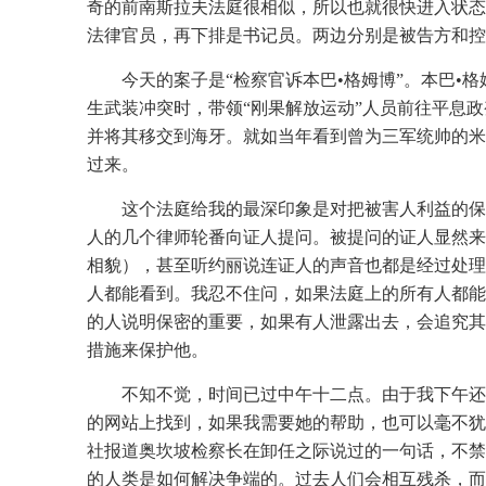
奇的前南斯拉夫法庭很相似，所以也就很快进入状态
法律官员，再下排是书记员。两边分别是被告方和控
今天的案子是“检察官诉本巴•格姆博”。本巴•
生武装冲突时，带领“刚果解放运动”人员前往平息
并将其移交到海牙。就如当年看到曾为三军统帅的米
过来。
这个法庭给我的最深印象是对把被害人利益的保
人的几个律师轮番向证人提问。被提问的证人显然来
相貌），甚至听约丽说连证人的声音也都是经过处理
人都能看到。我忍不住问，如果法庭上的所有人都能
的人说明保密的重要，如果有人泄露出去，会追究其
措施来保护他。
不知不觉，时间已过中午十二点。由于我下午还
的网站上找到，如果我需要她的帮助，也可以毫不犹
社报道奥坎坡检察长在卸任之际说过的一句话，不禁
的人类是如何解决争端的。过去人们会相互残杀，而