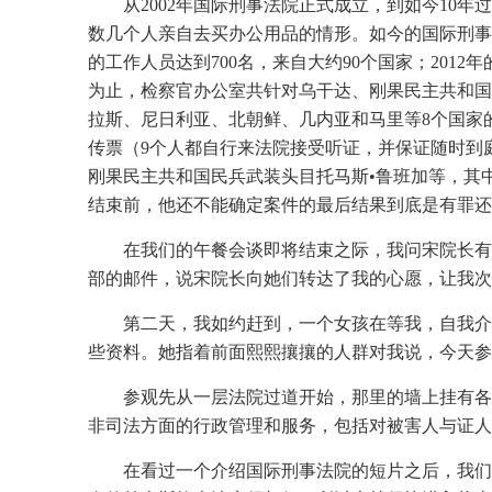
从2002年国际刑事法院正式成立，到如今10
数几个人亲自去买办公用品的情形。如今的国际刑事
的工作人员达到700名，来自大约90个国家；20
为止，检察官办公室共针对乌干达、刚果民主共和国
拉斯、尼日利亚、北朝鲜、几内亚和马里等8个国家的
传票（9个人都自行来法院接受听证，并保证随时到
刚果民主共和国民兵武装头目托马斯•鲁班加等，其
结束前，他还不能确定案件的最后结果到底是有罪还
在我们的午餐会谈即将结束之际，我问宋院长有
部的邮件，说宋院长向她们转达了我的心愿，让我次
第二天，我如约赶到，一个女孩在等我，自我介
些资料。她指着前面熙熙攘攘的人群对我说，今天参
参观先从一层法院过道开始，那里的墙上挂有各
非司法方面的行政管理和服务，包括对被害人与证人
在看过一个介绍国际刑事法院的短片之后，我们