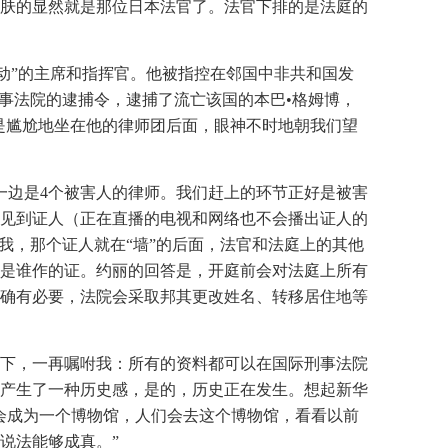
肤的显然就是那位日本法官了。法官下排的是法庭的
运动”的主席和指挥官。他被指控在邻国中非共和国发
事法院的逮捕令，逮捕了流亡该国的本巴•格姆博，
是尴尬地坐在他的律师团后面，眼神不时地朝我们望
一边是4个被害人的律师。我们赶上的环节正好是被害
见到证人（正在直播的电视和网络也不会播出证人的
我，那个证人就在“墙”的后面，法官和法庭上的其他
是谁作的证。约丽的回答是，开庭前会对法庭上所有
确有必要，法院会采取邦其更改姓名、转移居住地等
下，一再嘱咐我：所有的资料都可以在国际刑事法院
产生了一种历史感，是的，历史正在发生。想起新华
会成为一个博物馆，人们会去这个博物馆，看看以前
说法能够成真。”