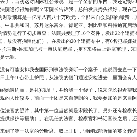
年过去了，当初这对国际社会来说，是一个全新的东西，我还记得2
法院运行得如何呢？宋院长告诉我，总的发展势头很好，现在已经
12年的财政预算是一亿零八百八十万欧元，全部来自会员国的缴费
、中非共和国、苏丹达尔富尔、肯尼亚、利比亚和科特迪瓦启动
情势进行了初步审查；法院共受理了16个案件，发出22个逮捕
庭，故没有拘留他们）。在发出的20个逮捕令中，有6名犯罪嫌
中托马斯•鲁班加已被一审法庭定罪，接下来将由上诉庭审理，
是无罪。
没有可能安排我去国际刑事法院旁听一个案子，他说回去查一下
日上午10点带上护照，从法院的侧门通过安检进去，里面会有
绍她叫约丽，是礼宾助理，并给我一个袋子，说宋院长很希望我
观的人比较多，前面一个团是来自伊朗的，我要参加的是来自阿
位法官的照片，其中第一位当然就是宋院长了。另外还有检察长
提供保护等援助）。在现任的法官、检察官和书记官长之后，还
来到了第一法庭的旁听席。取上耳机，调到我能听懂的英文频道