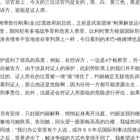
。法官居上，今天的三位法官均是女的，黑、白、黄三色，黄皮
诉方。迎面是证人席。
格姆博曾任刚果(金)过渡政府副总统，之前是武装团体“刚果解放
政变，期间犯有多项战争罪和危害人类罪。比利时警方根据国际刑
洛舍维奇不安地坐在审判席上一样，今日看到的本巴•格姆博也
护提到了很高的高度，例如，在控诉方，一边是4个检察官，另
自被告方。由于涉及对证人的保护，此刻旁听席上的我们并不能
过的。证人所在的位置被一堵“墙”堵住了，约丽确定无疑地告诉
看到证人，那么他还是危险啊，因为任何一方都可能泄露出去，
刑事责任。此外，法庭还会对证人所面临的危险进行评估，如果
另有安排，只好跟约丽解释，悄悄起身离开法庭。约丽送我到楼
豫地与她联系。告别她，回头望一眼那栋高高的白楼，我猛然间
同感：“我们办公室里有个人说，或许６０年后国际刑事法院将
之后，世界进步了，解决争端的方式也变得不同了。我希望这个