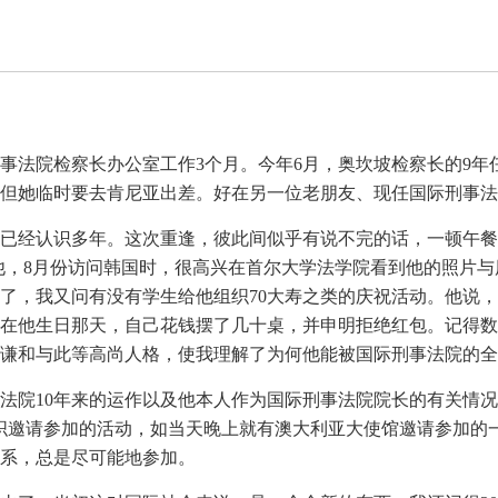
刑事法院检察长办公室工作3个月。今年6月，奥坎坡检察长的9
但她临时要去肯尼亚出差。好在另一位老朋友、现任国际刑事法
已经认识多年。这次重逢，彼此间似乎有说不完的话，一顿午餐
诉他，8月份访问韩国时，很高兴在首尔大学法学院看到他的照片
岁了，我又问有没有学生给他组织70大寿之类的庆祝活动。他说
在他生日那天，自己花钱摆了几十桌，并申明拒绝红包。记得数
谦和与此等高尚人格，使我理解了为何他能被国际刑事法院的全
法院10年来的运作以及他本人作为国际刑事法院院长的有关情况
织邀请参加的活动，如当天晚上就有澳大利亚大使馆邀请参加的
系，总是尽可能地参加。