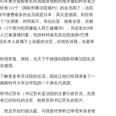
005年奥坎坡检察长向我描述他刚到海牙履职时带着少
有122个《国际刑事法院规约》的会员国了；法院
，其中缴费最多的会员国是日本，其次是德国。到目前
了7次调查，对阿富汗、哥伦比亚、格鲁吉亚、洪都
令（2个因为犯罪嫌疑人死亡被撤消），另还发出9张
疑人已被逮捕归案，包括科特迪瓦前总统洛朗•巴博、
宋院长本人就属于上诉庭的法官，但他告诉我，在庭审
给我答复。很快，当天下午就接到国际刑事法院礼宾
人在接我。
了解更多有关法院的近况，因此让他们给我准备了一
姆斯特丹大学法学院的一个师生代表团。
和书记官长（书记官长是法院的主要行政官员，负责
有已经卸任的法官、检察官和书记官长的照片。
，然后开始扫描法庭。与我曾经旁听过审理米洛舍维