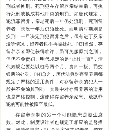
刑或者换刑。死刑犯在存留养亲结束后，再执
行死刑或换成其他种类的刑罚。如唐代规定，
犯流罪留养，亲老死后一年仍处流刑；死刑留
养者，亲没一年后仍须处死。而明清时期则是
换刑，一旦决定刑犯留养之后，虽有进丁及亲
没等情况，留养者也不再被处死。[43]当然，存
留养亲者即使获得准许，虽可免服原判之刑，
但仍不免责罚。明代规定的是“止杖一百”，清
代则规定要处以枷号两个月、责四十板、罚交
银两的处罚。[44]总之，历代法典对存留养亲都
规定了严格的适用条件，对存留养亲的犯人一
般并不免除其刑罚，实践中对存留养亲的适用
也是严格控制，这使得存留养亲姑息、放纵罪
犯的可能性被降至最低。
存留养亲制的另一个可能隐患是滋生腐
败。对此，制度设计者也规定了相应的监督措
施，如清代规定：“斗杀等案准其留养者，倘有