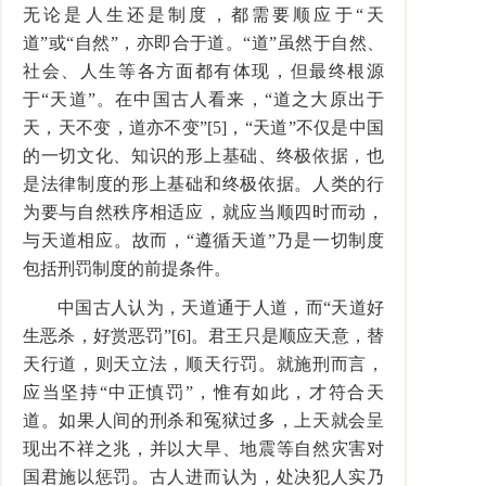
无论是人生还是制度，都需要顺应于“天
道”或“自然”，亦即合于道。“道”虽然于自然、
社会、人生等各方面都有体现，但最终根源
于“天道”。在中国古人看来，“道之大原出于
天，天不变，道亦不变”[5]，“天道”不仅是中国
的一切文化、知识的形上基础、终极依据，也
是法律制度的形上基础和终极依据。人类的行
为要与自然秩序相适应，就应当顺四时而动，
与天道相应。故而，“遵循天道”乃是一切制度
包括刑罚制度的前提条件。
中国古人认为，天道通于人道，而“天道好
生恶杀，好赏恶罚”[6]。君王只是顺应天意，替
天行道，则天立法，顺天行罚。就施刑而言，
应当坚持“中正慎罚”，惟有如此，才符合天
道。如果人间的刑杀和冤狱过多，上天就会呈
现出不祥之兆，并以大旱、地震等自然灾害对
国君施以惩罚。古人进而认为，处决犯人实乃