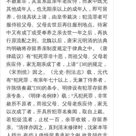
不赦重罪，其直系血亲年老应侍，而家中既无
其他成年人，也无期亲以上的成年人，即可留
养，但须具状上请，由皇帝裁决；犯流罪者可
服侍祖父母、父母去世后再往服刑地点。待家
中又有成丁或受奉养之亲去世一年之后，再执
行原流配之刑。北魏以后，唐宋元明清的法典
均明确将存留养亲制度规定于律典之中。《唐
律疏议》有“犯死罪非十恶，而祖父母、父母老
疾应侍，家无期亲成丁者，上请” [38]的规定，
《宋刑统》因之。《元史·刑法志》载，元代
有“犯死罪，有亲年七十以上，无兼丁侍养者，
许陈情奏裁”[39]的条令。明律设有犯罪存留养
亲专条，《明律·名例律》载：“凡犯死罪，非常
赦所不原者，而祖父母、父母老疾应侍，家无
以次成丁者，开具所犯罪名奏闻，取自上裁。
若犯徒流者，止杖一百，余罪收赎，存留养
亲。”清律亦因之，直到清末修律时，沈家本等
人指出,有些人倚恃留养承祀之例,故意胡作非