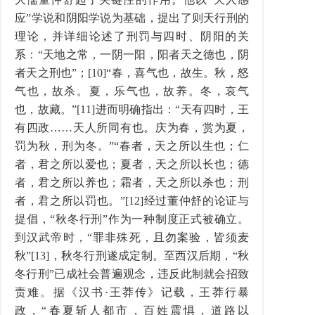
应”学说和阴阳学说为基础，提出了则天行刑的
理论，并详细论述了刑罚与四时、阴阳的关
系：“天地之常，一阴一阳，阳者天之德也，阴
者天之刑也”；[10]“春，喜气也，故生。秋，怒
气也，故杀。夏，乐气也，故养。冬，哀气
也，故藏。”[11]进而明确指出：“天有四时，王
有四政……天人所同有也。庆为春，赏为夏，
罚为秋，刑为冬。”“春者，天之所以生也；仁
者，君之所以爱也；夏者，天之所以长也；德
者，君之所以养也；霜者，天之所以杀也；刑
者，君之所以罚也。”[12]经过董仲舒的论证与
提倡，“秋冬行刑”作为一种制度正式被确立。
到汉武帝时，“罪非殊死，且勿案验，皆须麦
秋”[13]，秋冬行刑遂成定制。至西汉后期，“秋
冬行刑”已成社会普遍观念，违反此制就会招致
责难。据《汉书·王莽传》记载，王莽行暴
政，“春夏斩人都市，百姓震惧，道路以