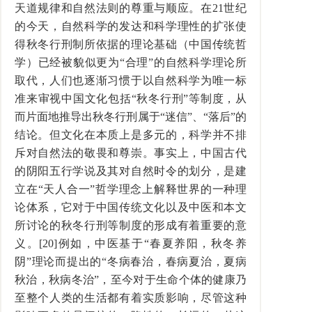
天道规律和自然法则的尊重与顺应。在21世纪
的今天，自然科学的发达和科学理性的扩张使
得秋冬行刑制所依据的理论基础（中国传统哲
学）已经被貌似更为“合理”的自然科学理论所
取代，人们也逐渐习惯于以自然科学为唯一标
准来审视中国文化包括“秋冬行刑”等制度，从
而片面地推导出秋冬行刑属于“迷信”、“落后”的
结论。但文化在本质上是多元的，科学并不排
斥对自然法的敬畏和尊崇。事实上，中国古代
的阴阳五行学说及其对自然时令的划分，是建
立在“天人合一”哲学理念上解释世界的一种理
论体系，它对于中国传统文化以及中医和本文
所讨论的秋冬行刑等制度的形成有着重要的意
义。[20]例如，中医基于“春夏养阳，秋冬养
阴”理论而提出的“冬病春治，春病夏治，夏病
秋治，秋病冬治”，至今对于生命个体的健康乃
至整个人类的生活都有着实质影响，尽管这种