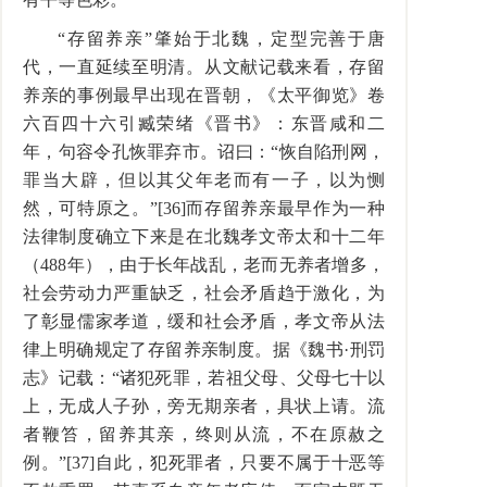
“存留养亲”肇始于北魏，定型完善于唐
代，一直延续至明清。从文献记载来看，存留
养亲的事例最早出现在晋朝，《太平御览》卷
六百四十六引臧荣绪《晋书》：东晋咸和二
年，句容令孔恢罪弃市。诏曰：“恢自陷刑网，
罪当大辟，但以其父年老而有一子，以为恻
然，可特原之。”[36]而存留养亲最早作为一种
法律制度确立下来是在北魏孝文帝太和十二年
（488年），由于长年战乱，老而无养者增多，
社会劳动力严重缺乏，社会矛盾趋于激化，为
了彰显儒家孝道，缓和社会矛盾，孝文帝从法
律上明确规定了存留养亲制度。据《魏书·刑罚
志》记载：“诸犯死罪，若祖父母、父母七十以
上，无成人子孙，旁无期亲者，具状上请。流
者鞭笞，留养其亲，终则从流，不在原赦之
例。”[37]自此，犯死罪者，只要不属于十恶等