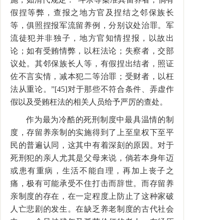
假捏等弊，查报之地方官及捏结之邻保族长
等，俱照捏报军流留养例，分别议处治罪。军
流徒犯并非独子，地方官知情捏报，以故出
论；如有受贿情弊，以枉法论；失察者，交部
议处。其邻保族长人等，有假捏出结者，照证
佐不言实情，减本犯二等治罪；受财者，以枉
法从重论。”[45]对于那些不符合条件、弄虚作
假以及受贿枉法的相关人员给予严厉的查处。
作为最为冷酷的死刑制度中最具温情的制
度，存留养亲制的实施得到了上至皇权下至平
民的普遍认同，这其中有着深刻的原因。对于
死刑犯的亲人尤其是父母来说，倘若本身年迈
或患有重病，生活不能自理，再加上丧子之
痛，极有可能承受不住打击而辞世。而存留养
亲制度的存在，在一定程度上防止了这种家破
人亡悲剧的发生。在缺乏养老制度的古代社会