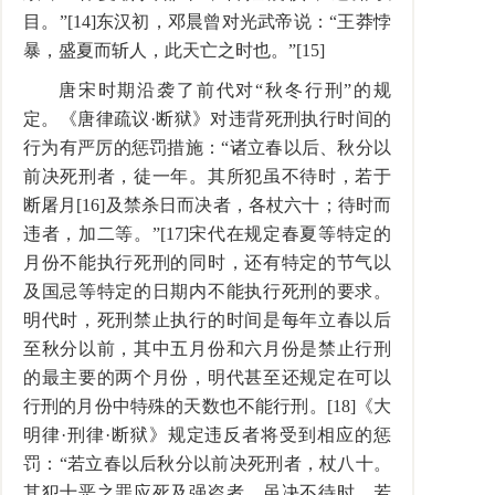
目。”[14]东汉初，邓晨曾对光武帝说：“王莽悖
暴，盛夏而斩人，此天亡之时也。”[15]
唐宋时期沿袭了前代对“秋冬行刑”的规
定。《唐律疏议·断狱》对违背死刑执行时间的
行为有严厉的惩罚措施：“诸立春以后、秋分以
前决死刑者，徒一年。其所犯虽不待时，若于
断屠月[16]及禁杀日而决者，各杖六十；待时而
违者，加二等。”[17]宋代在规定春夏等特定的
月份不能执行死刑的同时，还有特定的节气以
及国忌等特定的日期内不能执行死刑的要求。
明代时，死刑禁止执行的时间是每年立春以后
至秋分以前，其中五月份和六月份是禁止行刑
的最主要的两个月份，明代甚至还规定在可以
行刑的月份中特殊的天数也不能行刑。[18]《大
明律·刑律·断狱》规定违反者将受到相应的惩
罚：“若立春以后秋分以前决死刑者，杖八十。
其犯十恶之罪应死及强盗者，虽决不待时，若