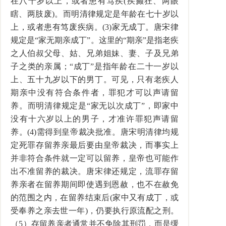
在八十岁以上，或者患有笃疾(疾癫狂、两眼
瞎、两肢废)。而明清律规定是年龄在七十岁以
上，或者患有笃废疾病。(3)家无成丁。唐宋律
规定是“家无期亲成丁”。这里的“期亲”是指老疾
之人伯叔父母、姑、兄弟姐妹、妻、子及兄弟
子之类的亲属；“成丁”是指年龄在二十一岁以
上、五十九岁以下的男丁。可见，只有老疾人
期亲中没有符合条件者，罪犯才可以声请留
养。而明清律规定是“家无以次成丁”，即家中
没有十六岁以上的男子，才准许罪犯声请留
养。(4)需得到皇帝裁决批准。唐宋明清律均规
定死罪存留养亲最后要由皇帝裁决，而事实上
并非符合条件就一定可以留养，皇帝也可能作
出不准留养的裁决。唐宋律还规定，流罪存留
养亲者在留养期间即使遇到恩赦，也不在赦免
的范围之内，在留养结束后(家中又有成丁，或
受奉养之亲去世一年)，仍要执行原流配之刑。
（5）存留养亲者通常并不免除其刑罚，而是缓