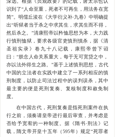
深远。根据《贞观政要》的记载，唐太宗也认
识到了“人命至重，死者不可再生，用法务在宽
简”。明儒丘浚在《大学衍义补·九卷》中明确提
出“听狱者当于杀之中求其生，求其生而不得，
然后杀之。”清康熙帝以矜恤思想为本，大力践
行慎刑恤狱，要求各级官吏慎刑慎杀，据《清
圣祖实录》卷九十八记载，康熙帝曾下诏
曰：“朕念人命关系重大，每于无可宽贷之中，
亦以法外得生之路。”基于上述慎刑思想，古代
中国的立法者在实践中建立了一系列相应的慎
刑制度，以防止司法过程中的误判误杀，其中
最主要的便是死刑复奏、复核制度和赦免制
度。
在中国古代，死刑复奏是指死刑案件在执
行之前，须奏请皇帝进行最后审查，并考虑是
否给予宽宥的一种制度。据《隋书·刑法》记
载，隋文帝开皇十五年（595年）规定“死罪者