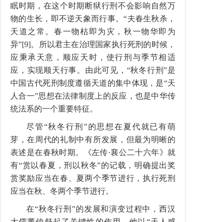
眠时期，在这个时期断狱行刑不会影响自然万
物的生长，即不逆天象而行事。“夫春生秋杀，
天道之常。春一物枯即为灾，秋一物华即为
异”[9]。所以君主在治理国家执行死刑的时候，
应秉承天意，顺应天时，使行刑与季节相适
应，实现顺天行事。由此可见，“秋冬行刑”是
中国古代死刑制度遵循天道的集中体现，是“天
人合一”思想在法律制度上的反应，也是中华传
统法系的一个重要特征。
尽管“秋冬行刑”的思想在夏代就已有萌
芽，在周代的礼制中有所发展，但最为明晰的
表述是在春秋时期。《左传·襄公二十六年》就
有“赏以春夏，刑以秋冬”的记载，明确提出奖
赏奖励应当在春、夏两个季节进行，执行死刑
应当在秋、冬两个季节进行。
在“秋冬行刑”的发展和演变过程中，西汉
大儒董仲舒起了关键性的作用。他以“天人感