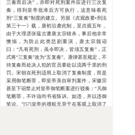
三奏而后决”，亦即对死刑案件应进行三次复
奏，得到皇帝批准后方可执行，这意味着死
刑“三复奏”制度的建立。另据《贞观政要•刑法
第三十一》载，唐初沿袭此制，至贞观五年，
由于大理丞张蕴古遭唐太宗错杀，事后他非常
懊恼，为防止此类悲剧重演，唐太宗颁诏
曰：“凡有死刑，虽令即决，皆须五复奏”，正
式将“三复奏”改为“五复奏”。唐律甚至规定，不
待复奏而处决人犯的官员要处以流两千里的刑
罚。宋朝在死刑适用上取消了复奏制度，而是
采用御笔断罪，即皇帝亲自审判案件，宋徽宗
甚至下诏禁止对皇帝御笔断案进行驳奏：“凡御
笔断罪，不许诣尚书省陈诉。如违，并以违御
笔论。”[57]皇帝的擅权无异于在客观上取消了
死刑复奏制度，从而增加了死刑误判的几率，
这也是死刑复奏制度在历史上的一个倒退。死
刑复奏制度在元代得以恢复，明清时期得到进