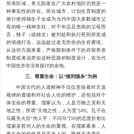
所有区域，养儿防老在广大农村地区仍然是一
种事实性的存在。而在城市，计划生育制度的
推行使得独生子女成为当代中国大多数城市父
母的唯一精神支柱，对于年迈且患病的父母而
言，独子（或独女）被判处和执行死刑所造成
的情感打击，远远超过老无所依的生存窘境。
从这些方面来看，严格限制条件下的存留养亲
制度或者说类似这种思路的制度设计，在当代
中国也并非没有探讨的余地。
三、尊重生命：以“慎刑慎杀”为例
中国古代的人道精神不仅仅意味着对天道
规律的遵循和对社会人伦的维护，还包括对个
体生命的尊重。儒家认为，人是万物之灵和天
地之性，所谓“天地之性，人为贵”[49]。孔子在
马厩失火后“伤人乎，不问马”[50]的态度折射出
儒家圣哲对人的生命的重视。在儒家看来，人
类生命的价值是至高无上的。既然天道贵生，