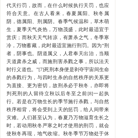
代天行罚，故而，在什么时候执行天罚，也应
符合天意。在古人看来，春夏属阳、秋冬属
阴，德属阳、刑属阴。春季气候温和，草木萌
生，夏季天气炎热，万物茂盛，此时最适宜于
赏庆；而秋天天气转凉，有萧杀之气，冬季寒
冷，万物蓄藏，此时最适宜施行刑罚。因为“刑
者，阴事也。阴道属义，人君奉天出治，当顺
天道肃杀之威，而施刑害杀戮之事，所以法天
时行义道也。”[7]死刑本身便是剥夺宇宙间生命
的杀戮行为，与四时生杀的自然秩序的关系更
为直接、更为密切，故刑杀必于秋冬，亦即将
判死刑的人留待立秋以后冬至之前[8]一起执
行。若是在万物生长的季节施行杀戮，与自然
秩序相背，将会受到上天的惩罚，给人间带来
灾难。人们甚至认为，春夏乃万物滋育生长之
时，若动用秋冬严寒之时才使用的刑罚，就会
使秋冬再现，地气收缩。秋冬季节万物处于休