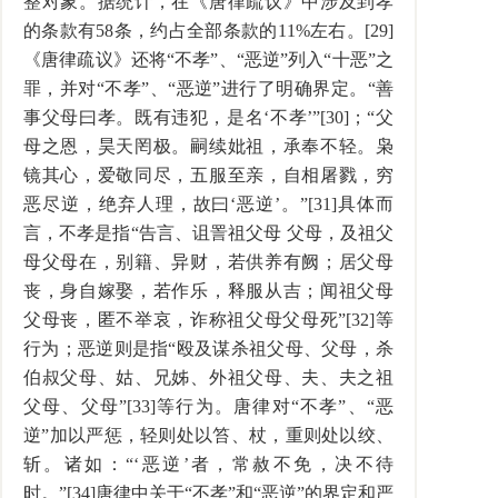
整对象。据统计，在《唐律疏议》中涉及到孝
的条款有58条，约占全部条款的11%左右。[29]
《唐律疏议》还将“不孝”、“恶逆”列入“十恶”之
罪，并对“不孝”、“恶逆”进行了明确界定。“善
事父母曰孝。既有违犯，是名‘不孝’”[30]；“父
母之恩，昊天罔极。嗣续妣祖，承奉不轻。枭
镜其心，爱敬同尽，五服至亲，自相屠戮，穷
恶尽逆，绝弃人理，故曰‘恶逆’。”[31]具体而
言，不孝是指“告言、诅詈祖父母 父母，及祖父
母父母在，别籍、异财，若供养有阙；居父母
丧，身自嫁娶，若作乐，释服从吉；闻祖父母
父母丧，匿不举哀，诈称祖父母父母死”[32]等
行为；恶逆则是指“殴及谋杀祖父母、父母，杀
伯叔父母、姑、兄姊、外祖父母、夫、夫之祖
父母、父母”[33]等行为。唐律对“不孝”、“恶
逆”加以严惩，轻则处以笞、杖，重则处以绞、
斩。诸如：“‘恶逆’者，常赦不免，决不待
时。”[34]唐律中关于“不孝”和“恶逆”的界定和严