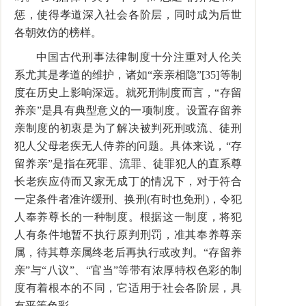
惩，使得孝道深入社会各阶层，同时成为后世
各朝效仿的榜样。
中国古代刑事法律制度十分注重对人伦关
系尤其是孝道的维护，诸如“亲亲相隐”[35]等制
度在历史上影响深远。就死刑制度而言，“存留
养亲”是具有典型意义的一项制度。设置存留养
亲制度的初衷是为了解决被判死刑或流、徒刑
犯人父母老疾无人侍养的问题。具体来说，“存
留养亲”是指在死罪、流罪、徒罪犯人的直系尊
长老疾应侍而又家无成丁的情况下，对于符合
一定条件者准许缓刑、换刑(有时也免刑)，令犯
人奉养尊长的一种制度。根据这一制度，将犯
人有条件地暂不执行原判刑罚，准其奉养尊亲
属，待其尊亲属终老后再执行或改判。“存留养
亲”与“八议”、“官当”等带有浓厚特权色彩的制
度有着根本的不同，它适用于社会各阶层，具
有平等色彩。