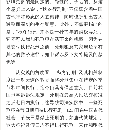
影响更多的是间接的、隐性的、长远的。从这
个意义上来说，“秋冬行刑制”不仅蕴含着中国
古代特殊形态的人道精神，同时也折射出古人
独到而深刻的生存智慧。此外，还需要指出的
是，“秋冬行刑”并不是一种简单的消极等死，
它还可以增加死刑犯存活下来的机率，因为在
被交付执行死刑之前，死刑犯及其家属还享有
其他的救济途径，如申诉以及下文将提及的赦
免等。
从实践的角度看，“秋冬行刑”及其相关制
度出于对天道的敬畏而将死刑集中在特定的季
节和时间执行，迄今仍具有借鉴意义。目前我
国刑事诉诉法规定，死刑在最高人民法院核准
之后七日内执行，这导致司法实践中，一些死
刑犯在节日期间被执行死刑。[21]而在中国古代
社会，节庆日是禁止死刑的，如唐代就规定，
遇大祭祀及假日均不得执行死刑。宋代和明代