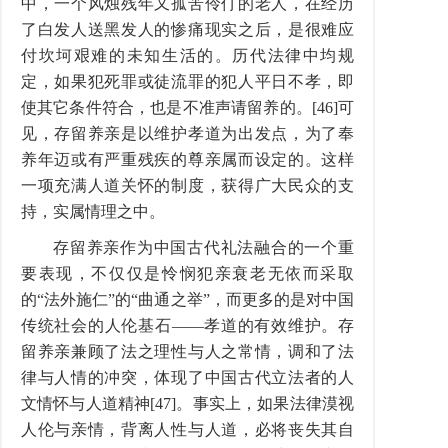
中，一个风烛残年又孤苦伶仃的老人，在经历
了白发人送黑发人的惨痛现实之后，是很难应
付坎坷艰难的未知生活的。历代法律中均规
定，如果犯死罪或徒流罪的犯人平日不孝，即
使其它条件符合，也是不准声请留养的。[46]可
见，存留养亲是以维护孝道为出发点，为了奉
养年迈或有严重残疾的尊亲属而设定的。这样
一项充满人道关怀的制度，获得广大民众的支
持，实属情理之中。
存留养亲作为中国古代礼法融合的一个重
要表现，不仅仅是怜悯犯亲衰老无依而采取
的“法外施仁”的“曲通之举”，而更多的是对中国
传统社会的人伦基石——孝道的有效维护。存
留养亲兼顾了法之理性与人之常情，调和了法
律与人情的冲突，体现了中国古代立法者的人
文情怀与人道精神[47]。事实上，如果法律漠视
人伦与亲情，背离人性与人道，必将丧失其自