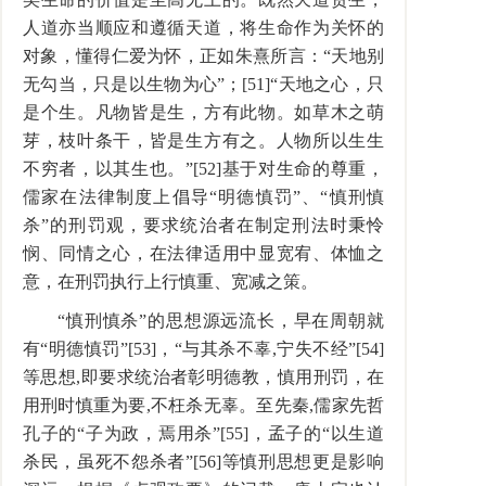
人道亦当顺应和遵循天道，将生命作为关怀的
对象，懂得仁爱为怀，正如朱熹所言：“天地别
无勾当，只是以生物为心”；[51]“天地之心，只
是个生。凡物皆是生，方有此物。如草木之萌
芽，枝叶条干，皆是生方有之。人物所以生生
不穷者，以其生也。”[52]基于对生命的尊重，
儒家在法律制度上倡导“明德慎罚”、“慎刑慎
杀”的刑罚观，要求统治者在制定刑法时秉怜
悯、同情之心，在法律适用中显宽宥、体恤之
意，在刑罚执行上行慎重、宽减之策。
“慎刑慎杀”的思想源远流长，早在周朝就
有“明德慎罚”[53]，“与其杀不辜,宁失不经”[54]
等思想,即要求统治者彰明德教，慎用刑罚，在
用刑时慎重为要,不枉杀无辜。至先秦,儒家先哲
孔子的“子为政，焉用杀”[55]，孟子的“以生道
杀民，虽死不怨杀者”[56]等慎刑思想更是影响