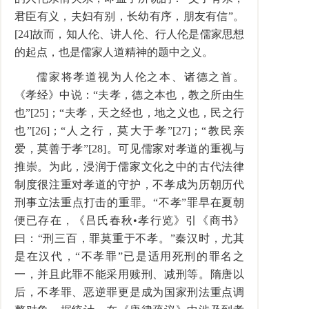
君臣有义，夫妇有别，长幼有序，朋友有信”。
[24]故而，知人伦、讲人伦、行人伦是儒家思想
的起点，也是儒家人道精神的题中之义。
儒家将孝道视为人伦之本、诸德之首。
《孝经》中说：“夫孝，德之本也，教之所由生
也”[25]；“夫孝，天之经也，地之义也，民之行
也”[26]；“人之行，莫大于孝”[27]；“教民亲
爱，莫善于孝”[28]。可见儒家对孝道的重视与
推崇。为此，浸润于儒家文化之中的古代法律
制度很注重对孝道的守护，不孝成为历朝历代
刑事立法重点打击的重罪。“不孝”罪早在夏朝
便已存在，《吕氏春秋•孝行览》引《商书》
曰：“刑三百，罪莫重于不孝。”秦汉时，尤其
是在汉代，“不孝罪”已是适用死刑的罪名之
一，并且此罪不能采用赎刑、减刑等。隋唐以
后，不孝罪、恶逆罪更是成为国家刑法重点调