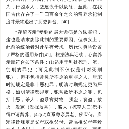
为，行凶杀人，故建议予以废除。至此，在我
国古代存在了一千四百余年之久的留养承祀制
度才最终退出了历史舞台。[40]
“存留养亲”受到的最大诟病是放纵罪犯，
这也是清末废除此制的重要原因。但事实上，
此前的统治者对此早有考虑，历代法典均设置
了严格的适用条件[41]。根据法典记载，存留养
亲应符合如下条件：(1)适用于判处死刑、流、
徒刑的罪犯（可见此制不仅仅是针对死刑
犯），但不包括常赦所不原的重罪之人。唐宋
时期规定是非十恶犯罪，明清时期规定更为严
格，如明清律都规定，犯常赦所不原之罪，包
括十恶，杀人，盗系官财物，强盗，窃盗，放
火，发冢（发掘坟墓），略人（掠夺人口)都不
得声请留养。[42](2)直系尊亲属老、疾应侍。唐
宋律皆规定是父母或祖父母、曾高祖父母年龄