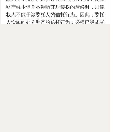
财产减少但并不影响其对债权的清偿时，则债
权人不能干涉委托人的信托行为。因此，委托
人实施的处分财产的信托行为，必须已经或者
将要极大地减少其责任财产，致使债权人的债
权已难以实现或根本不能实现。在主观要件方
面，涉及到委托人、受托人和受益人三方主
体。因此一般情况下，表现为委托人、受托人
以及受益人主观上均有恶意。但对该主观要
件，依委托人所为的信托行为系有偿或无偿而
又有所不同。若为有偿信托行为，则须委托
人、受托人以及受益人均为恶意，债权人的撤
销权才能成立。而对于无偿信托行为，则不以
委托人和受托人的恶意为要件，这是因为委托
人的无偿信托行为，其有害于债权的效果至为
明显，此时只要受益人为恶意时，法律即保护
债权受到损害的债权人利益，而不保护受益人
已经取得的利益。