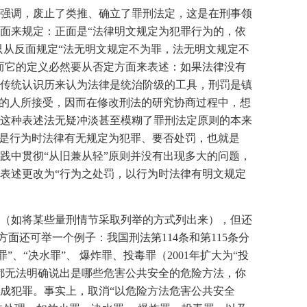
能的强调，废止了类推、确立了罪刑法定，这是在刑事领
面来规定：正面是“法律明文规定为犯罪行为的，依
只从反面规定“法无明文规定不为罪，法无明文规定不
而它的定义必然要从否定方面来表述：如果法律没有
传统认识历来认为法律是统治阶级的工具，刑罚是镇
多的人所接受，因而在修改刑法的研究协商过程中，想
这种表述法无疑冲淡甚至模糊了罪刑法定原则的本来
的是行为时法律有无规定为犯罪、要否处罚，也就是
践中贯彻“从旧兼从轻”原则并没有出现多大的问题，
表述更改为“行为之处罚，以行为时法律有明文规定
力（如将某些量刑情节采取列举的方式列出来），但还
面还可举一个例子：我国刑法第114条和第115条分
、“决水罪”、 爆炸罪、投毒罪（2001年扩大为“投
己都无法明确说出是哪些危害公共安全的危险方法，你
成犯罪。事实上，取消“以危险方法危害公共安全