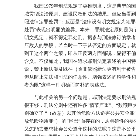
我国1979年刑法规定了类推制度，这是典型的
域贯彻法治原则、建设民权刑法的结果。但应当看到
照法律定罪处罚”；反面是“法律没有明文规定为犯
处罚”表现出明显的差异。本来，罪刑法定原则是为
明文规定，就不得定罪处刑。据参与刑法修订的学者
压敌人的手段，若当时一下子从否定的方面规定，就
到了这个两全之策，即从正反两方面都说，显得不偏
含义。不仅如此，我国在追求罪刑法定表述的中国特
说，禁止新法溯及既往（除非依照新法更有利于被告
但从防止立法和司法的任意性、增强表述的科学性和
者为限”这样一种明确而简朴的表述法。
与此相关的另一个问题是，罪刑法定要求刑法规
很不够，刑法分则中还有许多“情节严重”、“数额巨
别确立了 “（故意）以其他危险方法危害公共安全罪”
放危险物质罪”） 的“尾巴”而存在的，从明确性的
又怎能去要求社会公众遵守这样的法呢？这是不公平