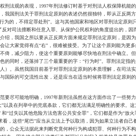
国权刑法观的表现，1997年刑法修订时基于对刑法人权保障机
，我国刑法关于罪刑法定原则的表述仍然很独特，即从正反两方
罪行为的，不得定罪处刑”。这与其他国家和地区对罪刑法定原则
了反对司法擅断和任意入罪、从保护公民权利的角度提出的，因
介绍，我国之所以要从正反两方面来规定罪刑法定原则，是因为
会让大家觉得有点“右”，很难被接受。为了让这个原则能为更
不倚，减少阻力，使这个重要原则能够尽快地在刑法中确立。但
色的同时，还落掉了三个最重要的字：“行为时”。罪刑法定指
人）。虽然我国目前基于对罪刑法定原则的本质理解，在司法实
与国际的可交流性出发，还是应当在适当时候将罪刑法定原则的
范要尽可能地明确，1997年新刑法虽然在这方面作出了一些努
大”以及在列举中的兜底条款，它们都无法满足明确性的要求。这方
 和“过失以其他危险方法危害公共安全罪”，它们都是作为“放火罪”
要求看，这些“尾巴”应当从立法上予以取消，因为如果立法者自
的，公众无法据此来判断究竟何种行为构成犯罪、何种行为不构