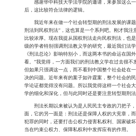
感谢华中科技大学法学院的邀请，来参加这么一
后，这比较符合法律的逻辑。
我近年来在做一个社会转型期的刑法发展的课题
刑法到民权刑法”，这也算是一个系列吧。刚才我注
比较浓厚。现在我提从国权刑法走向民权刑法，也是
级的学者特别强调刑法教义学的研究，最近我们法学
《刑法总论》影响特别小，而这两本书的命运在国外
看。”我觉得，一方面我们的刑法教义学在过去很不
但如果只强调这一点，而不看到中国整个社会处在一
决的问题。近年来有的案子如许霆案，整个社会的民
学论证都觉得没有问题。所以我觉得这样一个社会大
学的细化和深化，但与此同时还是要注意转型期刑法
刑法长期以来被认为是人民民主专政的刀把子，
面，它的另一面是：刑法还是保障人权的大宪章，而
犯罪的同时，还要打击公权力侵害私权利、国家破坏
当在约束公权力、保障私权利中发挥应有的作用。