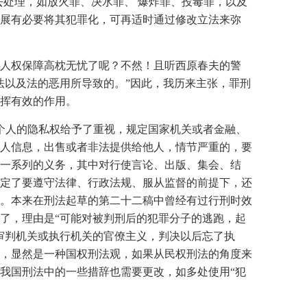
去处理，如放火罪、决水罪、 爆炸罪、投毒罪，以及
展有必要将其犯罪化，可再适时通过修改立法来弥
人权保障高枕无忧了呢？不然！且听西原春夫的警
法以及法的恶用所导致的。”因此，我历来主张，罪刑
挥有效的作用。
民个人的隐私权给予了重视，规定国家机关或者金融、
人信息，出售或者非法提供给他人，情节严重的，要
了一系列的义务，其中对行使言论、出版、集会、结
规定了要遵守法律、行政法规、服从监督的前提下，还
。本来在刑法起草的第二十二稿中曾经有过行刑时效
了，理由是“可能对被判刑后的犯罪分子的逃跑，起
审判机关或执行机关的官僚主义，判决以后忘了执
，显然是一种国权刑法观，如果从民权刑法的角度来
我国刑法中的一些措辞也需要更改，如多处使用“犯