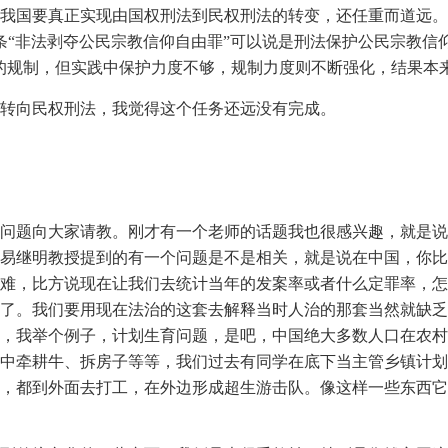
我国要真正实现由国权刑法到民权刑法的转变，还任重而道远。
条“非法剥夺公民宗教信仰自由罪”可以说是刑法保护公民宗教信仰
的规制，但实践中保护力度不够，规制力度则不断强化，结果本
转向民权刑法，我觉得这个任务还远没有完成。
问题向大家请教。刚才有一个老师的话题我也很感兴趣，就是说
易继明教授提到的有一个问题是不是相关，就是说在中国，你比
困难，比方说现在让我们去统计当年的发案率或者什么定罪率，
了。我们要用现在法治的这套去解释当时人治的那套当然就缺乏
，我举个例子，计划生育问题，是吧，中国绝大多数人口在农村
中牵耕牛、拆房子等等，我们过去有同学在底下当主管乡镇计划
，都到外面去打工，在外边形成超生游击队。像这样一些东西它