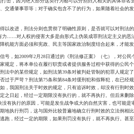
罪的打击，因为绝大部分这类行为都可以分别归入相关的具体罪名
、交通肇事罪等；对于确实包含不了的行为，如果随着社会的发
得以改进，刑法分则也贯彻了明确性原则，是否就可以对刑法的
有力……对人权的侵害大多是由形式上伪装成罪刑法定主义的恶
障机能方面必须和宪政、民主等国家政治制度结合起来，才能发
号，如2009年2月28日通过的《刑法修正案》（七），对公
家规定，将本单位在履行职责或者提供服务过程中获得的公民个
刑法中的某些规定，如刑法第39条对被判处管制的犯罪人规定
否过于严苛？刑法第75条和第84条对缓刑犯和假释犯，在已经
如，我国刑法关于时效的规定，只有追诉时效，却没有行刑时效
定之日起，经过一定期限没有执行的，就不再执行。但后来删除
决没有执行的原因，可能是发生战争或大的自然灾害，也可能是
期地执行刑罚，这与国外比较普遍地确立行刑时效的立法例相比
逃跑，经过一定的期限，如果刑罚没有执行，就不再执行。甚至