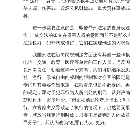
罪”这种“口袋罪”，也不会从根本上妨碍对有关犯
杀人罪、伤害罪、毁坏公私财物罪、重大责任事故罪
补。
进一步需要注意的是，即使罪刑法定的自身表述
告：“成文法的条文在侵害人权的意图面前不是那么
法定也好，犯罪构成也好，它们在实现刑法的人权保
我国刑法在迈向民权刑法方面还有其他一些积极信
电信、交通、教育、医疗等单位的工作人员，违反国
负刑事责任。朝着这样一个方向，我们可以继续反思
社、游行、示威自由的权利的限制和对会客的限定是
专门对其会客作出限定，在我看来也是不必要的。再
的规定，即对于犯罪行为人所判处的刑罚，从判决确
鼓励作用，害多利少。”但正如前述论者所指出：判
行。在官僚主义导致忘了执行的情况下，仍然要无限
看，就应当规定行刑时效，只要不是被判刑人的故意
罪分子”， 我认为改为“犯罪行为人”更好。