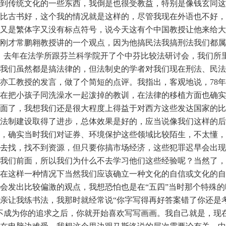
到传统文化的一些东西，我倒是也很受教益，特别是像钱玄同这
比古书好，这个我的情况就是这样的，尽管我现在外语也不好，但
又是繁体字又没有标点符号，说今天这有个中国教授让他来给大
刚才常鹏翱教授讲的一个观点，因为他搞民法我搞刑法我们都属
。去年在法学所跟芬兰科学院开了个中芬比较法研讨会，我们所
我们虽然都是搞法律的，但法制史的学者对我们现在刑法、民法
亦工教授的发言，做了个简短的点评。我指出，客观地说，78
在把小孩子同洗澡水一起泼掉的教训，在法律的移植方面也确实
面了，我想我们还是很大程度上得益于对西方这些发达国家的比
法制建设取得了进步，总体效果是好的，应当说像我们这样的后
候，确实当时我们对证券、环境保护这些领域比较陌生，不太懂
去找，找不到资源，但只要你搞市场经济，这些犯罪迟早会出现
我们前面，所以我们为什么不去学习他们这些经验呢？当然了，
在这样一种情况下当然我们应该确立一种文化的自信或文化的自
会发出比较偏激的观点，我想恐怕也是在“五四”当时那个特殊
亲让我练书法，我那时就经常说“你字写得再好答案错了你还是
不成为你的追求之后，你就开始喜欢写写画画。我自己就是，现