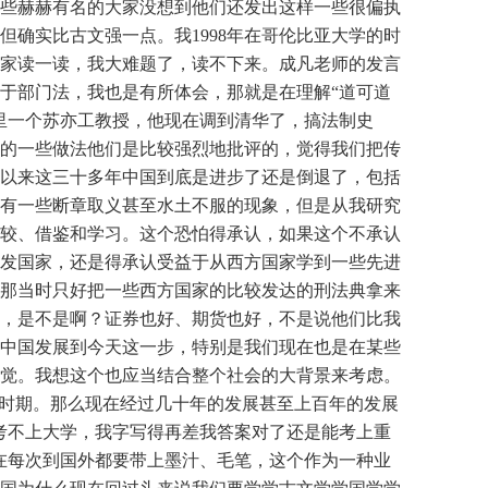
些赫赫有名的大家没想到他们还发出这样一些很偏执
确实比古文强一点。我1998年在哥伦比亚大学的时
家读一读，我大难题了，读不下来。成凡老师的发言
于部门法，我也是有所体会，那就是在理解“道可道
里一个苏亦工教授，他现在调到清华了，搞法制史
的一些做法他们是比较强烈地批评的，觉得我们把传
年以来这三十多年中国到底是进步了还是倒退了，包括
有一些断章取义甚至水土不服的现象，但是从我研究
较、借鉴和学习。这个恐怕得承认，如果这个不承认
发国家，还是得承认受益于从西方国家学到一些先进
，那当时只好把一些西方国家的比较发达的刑法典拿来
，是不是啊？证券也好、期货也好，不是说他们比我
中国发展到今天这一步，特别是我们现在也是在某些
觉。我想这个也应当结合整个社会的大背景来考虑。
的时期。那么现在经过几十年的发展甚至上百年的发展
考不上大学，我字写得再差我答案对了还是能考上重
在每次到国外都要带上墨汁、毛笔，这个作为一种业