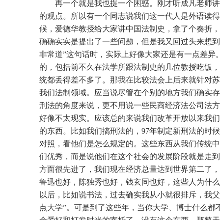
再一个就是我也提一个困惑。刚才听成凡老师讲
的观点。所以有一个同志说我们这一代人是外语读得
候，爱德华教授给大家讲中国法制史，拿了个奏折，
确确实实是提出了一些问题，但是我又回过头来想到
非常道”这句话时，实际上好像大家还是有一点差异
的，包括前不久在法学所跟法制史的几位教授吃饭，
统都丢得差不多了。那我在比较法会上后来就针对苏
我们法制领域。应当说尽管在个别的地方我们确实存
刑法的角度来说，更不用说一些民商经济法公司法方
好像不太现实。应该总的来说我们改革开放以来我们
的东西。比如我们搞刑法的，97年制定新刑法的时
对照，看他们是怎么规定的。这些东西从我们传统中
们优秀，而是说他们在这个社会的发展阶段就是走到
方面很先进了，我们现在经济总量达到世界第二了，
鲁迅也好，陈独秀也好，钱玄同也好，这些人为什么
以后，比如说书法，过去确实我从小就很排斥，我父
点大学”。可是到了这些年，当你大学、博士什么都