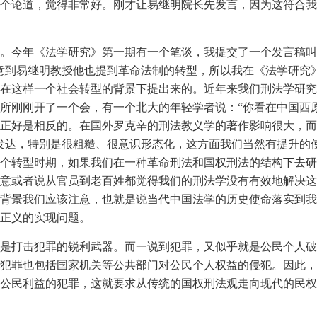
个论道，觉得非常好。刚才让易继明院长先发言，因为这符合我
。今年《法学研究》第一期有一个笔谈，我提交了一个发言稿叫
意到易继明教授他也提到革命法制的转型，所以我在《法学研究
在这样一个社会转型的背景下提出来的。近年来我们刑法学研究
所刚刚开了一个会，有一个北大的年轻学者说：“你看在中国西
正好是相反的。在国外罗克辛的刑法教义学的著作影响很大，而
发达，特别是很粗糙、很意识形态化，这方面我们当然有提升的
个转型时期，如果我们在一种革命刑法和国权刑法的结构下去研
意或者说从官员到老百姓都觉得我们的刑法学没有有效地解决这
背景我们应该注意，也就是说当代中国法学的历史使命落实到我
正义的实现问题。
是打击犯罪的锐利武器。而一说到犯罪，又似乎就是公民个人破
犯罪也包括国家机关等公共部门对公民个人权益的侵犯。因此，
公民利益的犯罪，这就要求从传统的国权刑法观走向现代的民权