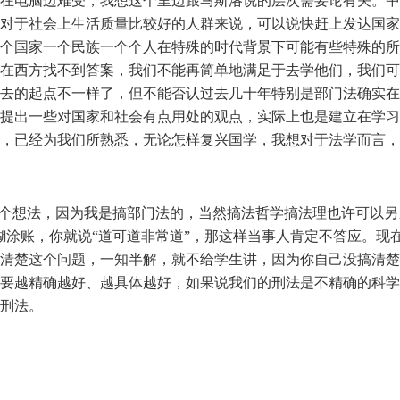
在电脑边难受，我想这个里边跟马斯洛说的层次需要论有关。中
对于社会上生活质量比较好的人群来说，可以说快赶上发达国家
个国家一个民族一个个人在特殊的时代背景下可能有些特殊的所
在西方找不到答案，我们不能再简单地满足于去学他们，我们可
去的起点不一样了，但不能否认过去几十年特别是部门法确实在
提出一些对国家和社会有点用处的观点，实际上也是建立在学习
，已经为我们所熟悉，无论怎样复兴国学，我想对于法学而言，
么个想法，因为我是搞部门法的，当然搞法哲学搞法理也许可以另
糊涂账，你就说“道可道非常道”，那这样当事人肯定不答应。现
清楚这个问题，一知半解，就不给学生讲，因为你自己没搞清楚
要越精确越好、越具体越好，如果说我们的刑法是不精确的科学
刑法。