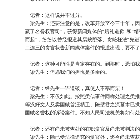
记者：这样说并不过分。
梁先生：还要注意的是，改革开放至今三十年，因贪
赢了名誉权官司”，获得新闻媒体的“赔礼道歉”和“
而起”，纷纷以曾经报道其腐败堕落、贪赃枉法“先
二连三的贪官状告新闻媒体案件的报道出现，要不了
记者：这种可能性是肯定存在的。到那时，恐怕我
梁先生：但愿我们的担忧是多余的。
记者：经先生一语道破，真使人不寒而栗！
梁先生：不仅如此。按照类似事件同样处理之类推
等汉奸文人及卖国贼首汪精卫、陈壁君之流墓木已拱
国贼名誉权的诉讼案件。不知人民司法机关将如何处
记者：还有尚未被查处的在职贪官及尚未被判决的
梁先生：除已受法律追究的贪官外，迄今尚未查获