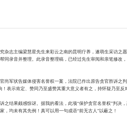
究杂志主编梁慧星先生来彩云之南的昆明疗养，遂萌生采访之愿望
帮同录音并整理。此录音整理稿，已经过先生审阅和亲笔修改，
官尚军状告媒体侵害名誉权一案，法院已作出原告贪官胜诉之判
响！表示肯定、赞同乃至盛赞其重大意义者有之，持怀疑乃至反
之结果颇感惊讶。据我的看法，此项“保护贪官名誉权”判决，
家，均未有其先例！真可以用一句成语“前无古人”以蔽之！