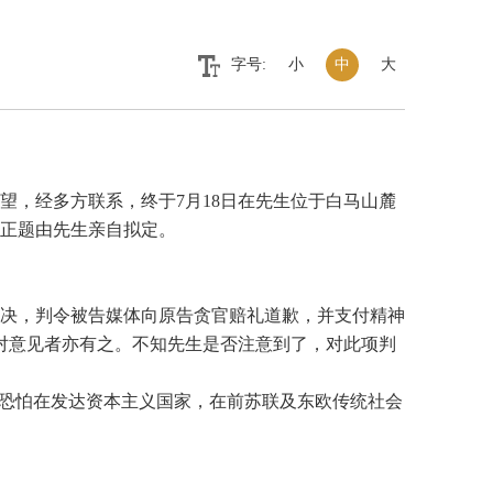
字号:
小
中
大
，经多方联系，终于7月18日在先生位于白马山麓
正题由先生亲自拟定。
决，判令被告媒体向原告贪官赔礼道歉，并支付精神
对意见者亦有之。不知先生是否注意到了，对此项判
恐怕在发达资本主义国家，在前苏联及东欧传统社会