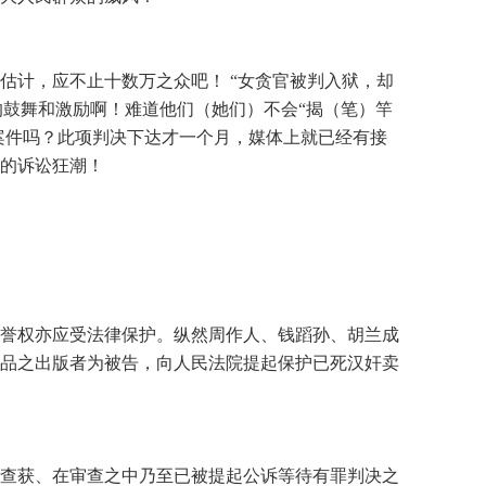
计，应不止十数万之众吧！ “女贪官被判入狱，却
的鼓舞和激励啊！难道他们（她们）不会“揭（笔）竿
案件吗？此项判决下达才一个月，媒体上就已经有接
的诉讼狂潮！
誉权亦应受法律保护。纵然周作人、钱蹈孙、胡兰成
品之出版者为被告，向人民法院提起保护已死汉奸卖
查获、在审查之中乃至已被提起公诉等待有罪判决之