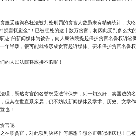
赃受贿徇私枉法被判处刑罚的贪官人数虽未有精确统计，大略估
精神损害抚慰金”！已被惩处的这十数万贪官，将因此受到多么大
进事迹”的新闻媒体为被告，向人民法院提起保护贪官名誉权诉讼
一年半载，很可能就将形成贪官起诉媒体、要求保护贪官名誉权
们的人民法院将应接不暇呢！
法理，既然贪官的名誉权受法律保护，则一切汉奸、卖国贼的名
，但其在世直系亲属，仍不妨以新闻媒体及学术、历史、文学作
置也！
贪官呢！
之在职贪官，对此项判决将作何感想？想必正弹冠相庆也！已被