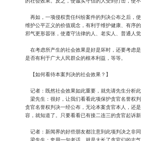
的社会效果。反之，使诚实守信的人受到打击，使不
再如，一项侵权责任纠纷案件的判决公布之后，使
维护公平正义的价值观念，有利于维护健康、有序的
邪气更形嚣张，使遵守法律的人、老实人、普通人觉
在考虑所产生的社会效果是好是坏时，还要考虑是
是否有利于广大人民群众的根本利益，等等。
【如何看待本案判决的社会效果？】
记者：既然社会效果如此重要，就先请先生分析此
梁先生：很好，让我们看看此项保护贪官名誉权判
贪官名誉权判决一经公布，无论本案贪官本人，还是
容，就知道了。只要看看已有接二连三的贪官起诉
记者：新闻界的好些朋友都注意到此项判决之非同
梁先生：套用一句老话，就是大长了贪官们的志气