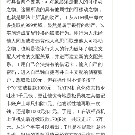
时具备两个要素：a. 对象必须是他人的可移动
之物。这里所说的具有他属性的可移动之物，
也就是民法上所说的动产。Ｔ从ATM机中每次
多提取的999元钱，显然是属于银行的动产。b.
实施造成支配转换的盗取行为。即行为人未经
他人同意或者违背他人意思而取走他人可移动
之物，也就是说该行为人的行为破坏了物之支
配人对物的支配关系，并进而建立新的支配关
系。Ｔ用自己合法持有的借记卡，输入自己的
密码，进入自己独自拥有并自主支配的储蓄账
户，想取款100元，但在操作时不慎多按了
个"0"变成提款1000元，而ATM机竟然依其指令
吐出1千元钱，更让他惊奇地是柜员机在其借记
卡账户上却只扣除1元。他尝试性地再取一次
钱，还是取1000元扣1元。于是，Ｔ在该柜员机
上借机先后连续取款170多次，共取走17，5万
元。从这个事实可以看出，T只是在提款时意外
发现，银行的提款系统已经存在999元这种失控