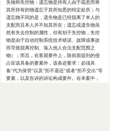
失物和失控物：遗忘物是持有人由于疏忽而将
其所持有的物遗忘于其所知悉的特定处所；与
遗忘物不同的是，遗失物是已经脱离了本人的
支配而且本人并不知其所在；遗忘或遗失物虽
然有失去控制的属性，但有别于失控物，失控
物是由于自动控制系统技术错误、故障或事故
而导致脱离控制、落入他人合法支配范围之
物）；而且，在客观要件上，除前面提到的侵
占应该具备的要素外，该条还要求：必须具
备"代为保管"以及"拒不退还"或者"拒不交出"等
要素，以及告诉的诉讼构成要件。在本案中，
涉及的是失控物。这种物，显然不是该条第2款
所要求的"他人的遗忘物"；同样，对于这种失
控物，T也不具备该条第1款所要求的代管关
系。因此，T的行为不构成现行《中华人民共和
国刑法》上规定的侵占罪。