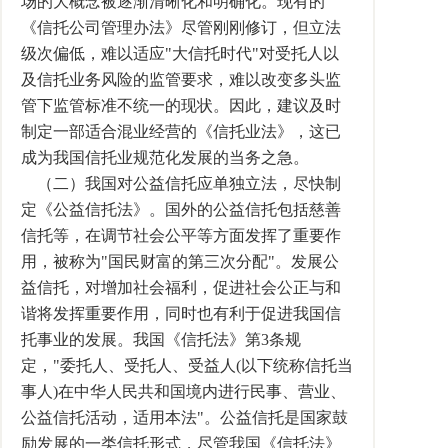
场的大概念被逐渐清晰化和明确化。现有的
《信托公司管理办法》尽管刚刚修订，但立法
级次偏低，难以适应"大信托时代"对受托人以
及信托业务风险的监管要求，难以改变多头监
管下监管标准不统一的现状。因此，建议及时
制定一部适合混业经营的《信托业法》，这已
成为我国信托业规范化发展的当务之急。
（二）我国对公益信托应单独立法，尽快制
定《公益信托法》。国外的公益信托包括慈善
信托等，在调节社会公平等方面发挥了重要作
用，被称为"国民财富的第三次分配"。发展公
益信托，对增加社会福利，促进社会公正与和
谐将发挥重要作用，同时也有利于促进我国信
托事业的发展。我国《信托法》第3条规
定，"委托人、受托人、受益人(以下统称信托当
事人)在中华人民共和国境内进行民事、营业、
公益信托活动，适用本法"。公益信托是国家鼓
励发展的一类信托形式，尽管我国《信托法》