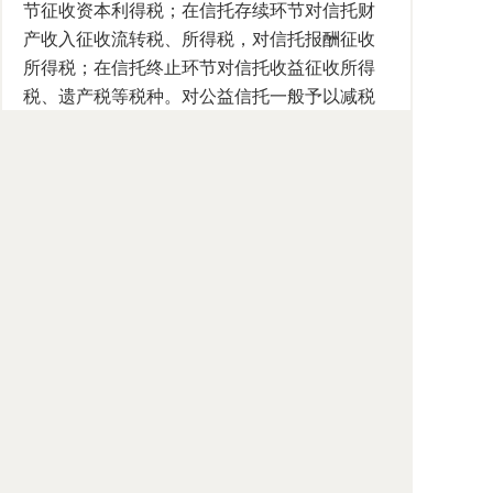
节征收资本利得税；在信托存续环节对信托财
产收入征收流转税、所得税，对信托报酬征收
所得税；在信托终止环节对信托收益征收所得
税、遗产税等税种。对公益信托一般予以减税
或免税。信托机制具有独特的法律机理，我国
应抓紧修改税法，着重解决现行信托业务中存
在的重复征税问题，合理调整信托各环节中营
业税、所得税、印花税等税种的税负，构建与
现代信托业发展要求相适应的信托税制体系。
（五）我国应着手加入《海牙信托公约》，
妥善处理国际信托法律冲突。《海牙信托公
约》的制定不是为了解决有关信托的所有法律
问题，而是为了解决信托在跨国设立时如何适
用法律以及是否承认信托这一最重要问题。该
公约确定了信托适用法律的两个规则，即主观
联系规则和客观联系规则，并为有关信托的解
释和应用留下了一定空间，证明了在特殊情况