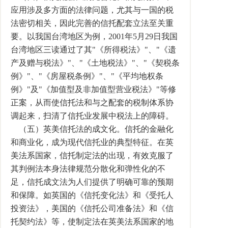
应用涉及多方面的法律问题，尤其与一国的税
法密切相关，因此完善的信托配套立法至关重
要。以我国台湾地区为例，2001年5月29日我国
台湾地区三读通过了其"《所得税法》"、"《遗
产及赠与税法》"、"《土地税法》"、"《契税条
例》"、"《房屋税条例》"、"《平均地权条
例》"及"《加值型及非加值型营业税法》"等修
正案，从而使信托法和与之配套的税制体系协
调起来，扫清了信托业发展中税法上的障碍。
（五）英美信托法的成文化。信托的金融化
和商业化，成为现代信托业的典型特征。在英
美法系国家，信托制定法的出现，有效克服了
其判例法本身法律规范分散化和弹性化的不
足，信托成文法为人们提供了明确可靠的预期
和保障。如英国的《信托变化法》和《受托人
投资法》，美国的《信托公司准备法》和《信
托契约法》等，使制定法在英美法系国家的地