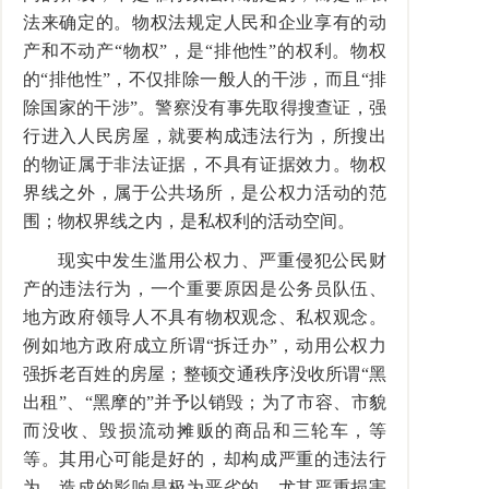
法来确定的。物权法规定人民和企业享有的动
产和不动产“物权”，是“排他性”的权利。物权
的“排他性”，不仅排除一般人的干涉，而且“排
除国家的干涉”。警察没有事先取得搜查证，强
行进入人民房屋，就要构成违法行为，所搜出
的物证属于非法证据，不具有证据效力。物权
界线之外，属于公共场所，是公权力活动的范
围；物权界线之内，是私权利的活动空间。
现实中发生滥用公权力、严重侵犯公民财
产的违法行为，一个重要原因是公务员队伍、
地方政府领导人不具有物权观念、私权观念。
例如地方政府成立所谓“拆迁办”，动用公权力
强拆老百姓的房屋；整顿交通秩序没收所谓“黑
出租”、“黑摩的”并予以销毁；为了市容、市貌
而没收、毁损流动摊贩的商品和三轮车，等
等。其用心可能是好的，却构成严重的违法行
为，造成的影响是极为恶劣的，尤其严重损害