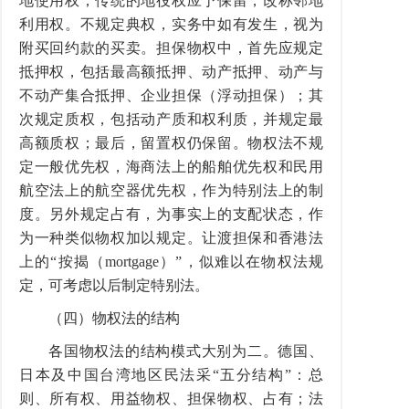
地使用权；传统的地役权应予保留，改称邻地
利用权。不规定典权，实务中如有发生，视为
附买回约款的买卖。担保物权中，首先应规定
抵押权，包括最高额抵押、动产抵押、动产与
不动产集合抵押、企业担保（浮动担保）；其
次规定质权，包括动产质和权利质，并规定最
高额质权；最后，留置权仍保留。物权法不规
定一般优先权，海商法上的船舶优先权和民用
航空法上的航空器优先权，作为特别法上的制
度。另外规定占有，为事实上的支配状态，作
为一种类似物权加以规定。让渡担保和香港法
上的“按揭（mortgage）”，似难以在物权法规
定，可考虑以后制定特别法。
（四）物权法的结构
各国物权法的结构模式大别为二。德国、
日本及中国台湾地区民法采“五分结构”：总
则、所有权、用益物权、担保物权、占有；法