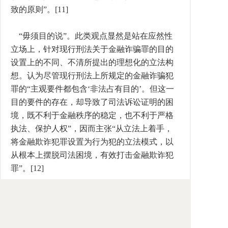
致的原则”。[11]
“毋须目的说”。此类观点显然是站在应然性
立场上，针对现行刑法关于金融诈骗罪的目的
设置上的不同、不清所提出的理想化的立法构
想。认为尽管现行刑法上所规定的金融诈骗犯
罪的“主观要件都包含‘非法占有目的’。但这一
目的要件的存在，却导致了司法诉讼证明的困
境，既不利于金融秩序的稳定，也不利于严格
执法、保护人权”，因而主张“从立法上着手，
将金融欺诈犯罪设置为行为犯的立法模式，以
从根本上摆脱司法困境，有效打击金融欺诈犯
罪”。[12]
对此，我们比较认同上述“目的法定说”的观
点。认为“全有目的说”的诠释法，会人为地缩
小有的金融诈骗罪的惩处范围。从实然立场