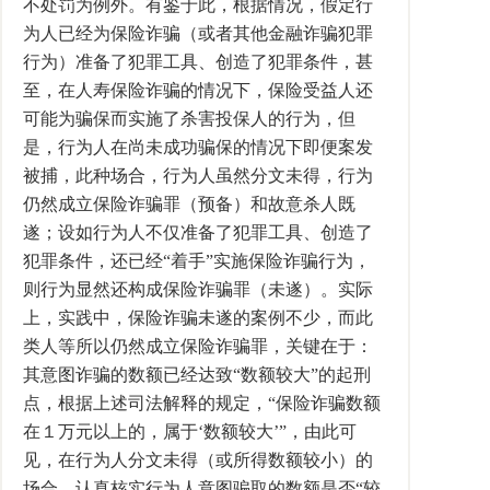
不处罚为例外。有鉴于此，根据情况，假定行
为人已经为保险诈骗（或者其他金融诈骗犯罪
行为）准备了犯罪工具、创造了犯罪条件，甚
至，在人寿保险诈骗的情况下，保险受益人还
可能为骗保而实施了杀害投保人的行为，但
是，行为人在尚未成功骗保的情况下即便案发
被捕，此种场合，行为人虽然分文未得，行为
仍然成立保险诈骗罪（预备）和故意杀人既
遂；设如行为人不仅准备了犯罪工具、创造了
犯罪条件，还已经“着手”实施保险诈骗行为，
则行为显然还构成保险诈骗罪（未遂）。实际
上，实践中，保险诈骗未遂的案例不少，而此
类人等所以仍然成立保险诈骗罪，关键在于：
其意图诈骗的数额已经达致“数额较大”的起刑
点，根据上述司法解释的规定，“保险诈骗数额
在１万元以上的，属于‘数额较大’”，由此可
见，在行为人分文未得（或所得数额较小）的
场合，认真核实行为人意图骗取的数额是否“较