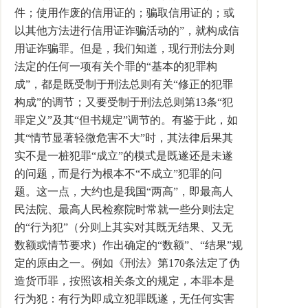
件；使用作废的信用证的；骗取信用证的；或
以其他方法进行信用证诈骗活动的”，就构成信
用证诈骗罪。但是，我们知道，现行刑法分则
法定的任何一项有关个罪的“基本的犯罪构
成”，都是既受制于刑法总则有关“修正的犯罪
构成”的调节；又要受制于刑法总则第13条“犯
罪定义”及其“但书规定”调节的。有鉴于此，如
其“情节显著轻微危害不大”时，其法律后果其
实不是一桩犯罪“成立”的模式是既遂还是未遂
的问题，而是行为根本不“不成立”犯罪的问
题。这一点，大约也是我国“两高”，即最高人
民法院、最高人民检察院时常就一些分则法定
的“行为犯”（分则上其实对其既无结果、又无
数额或情节要求）作出确定的“数额”、“结果”规
定的原由之一。例如《刑法》第170条法定了伪
造货币罪，按照该相关条文的规定，本罪本是
行为犯：有行为即成立犯罪既遂，无任何实害