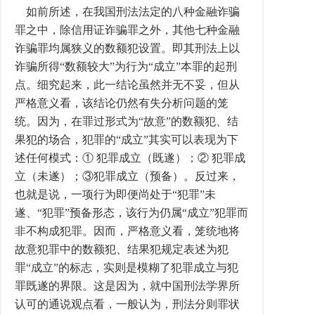
如前所述，在我国刑法法定的八种金融诈骗
罪之中，除信用证诈骗罪之外，其他七种金融
诈骗罪均属狭义的数额犯设置。即其刑法上以
诈骗所得“数额较大”为行为“成立”本罪的起刑
点。细究起来，此一结论虽然并无不妥，但从
严格意义看，该结论仍然有失分析问题的笼
统。因为，在罪过形式为“故意”的数额犯、结
果犯的场合，犯罪的“成立”其实可以表现为下
述任何模式：① 犯罪成立（既遂）；② 犯罪成
立（未遂）；③犯罪成立（预备）。反过来，
也就是说，一项行为即便尚处于“犯罪”未
遂、“犯罪”预备形态，该行为仍属“成立”犯罪而
非不构成犯罪。因而，严格意义看，笼统地将
故意犯罪中的数额犯、结果犯规定表述为犯
罪“成立”的标志，实则是模糊了犯罪成立与犯
罪既遂的界限。这是因为，就中国刑法学界所
认可的通说观点看，一般认为，刑法分则罪状