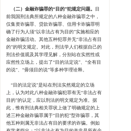
（二）金融诈骗罪的“目的”犯规定问题。
目
前我国刑法典所规定的八种金融诈骗罪之中，
仅集资诈骗罪、贷款诈骗罪、信用卡诈骗罪明
确了行为人须“以非法占有为目的”实施相应的
金融诈骗活动。其他五种犯罪并无“非法占有目
的”的明文规定。对此，刑法学人们根据自己的
刑法价值观及其学理见解，分别站在实然性或
应然性立场上，提出了“目的法定说”、“全有目
的说”、“毋须目的说”等多种学理诠释。
“目的法定说”是站在刑法实然规定的立场
上，认为对此八种金融诈骗犯罪有无“非法占有
目的”的认定，应以刑法的明文规定为准。据
此，惟有刑法典相关罪状上做了明确规定的上
述三种金融诈骗罪属于“目的犯”型诈骗罪，其
他五种则属无非法占有目的要求的诈骗。例如
有学者指出：“以非法占有为目的并非是所有金