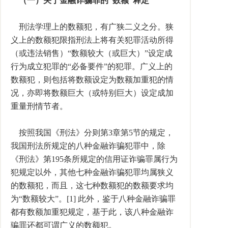
（一）关于金融诈骗罪的“数额”释定
刑法学理上的数额犯，有广狭二义之分。狭
义上的数额犯限指刑法上将有关犯罪活动所得
（或违法销售）“数额较大（或巨大）”设定成
行为成立犯罪的“必备要件”的犯罪。广义上的
数额犯，则包括将数额设定为数额加重犯的情
况，亦即将数额巨大（或特别巨大）设定成加
重量刑情节者。
按照我国《刑法》分则第3章第5节的规定，
我国刑法所规定的八种金融诈骗犯罪中，除
《刑法》第195条所规定的信用证诈骗罪属行为
犯规定以外，其他七种金融诈骗犯罪均属狭义
的数额犯，而且，这七种数额犯的数额要求均
为“数额较大”。[1] 此外，鉴于八种金融诈骗罪
都有数额加重犯规定，基于此，该八种金融诈
骗罪还都可谓广义的数额犯。