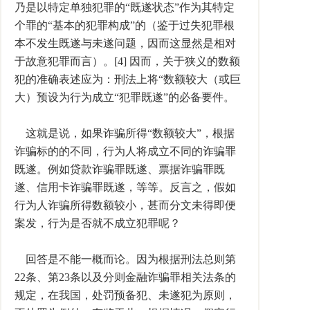
乃是以特定单独犯罪的“既遂状态”作为其特定
个罪的“基本的犯罪构成”的（鉴于过失犯罪根
本不发生既遂与未遂问题，因而这显然是相对
于故意犯罪而言）。[4] 因而，关于狭义的数额
犯的准确表述应为：刑法上将“数额较大（或巨
大）预设为行为成立“犯罪既遂”的必备要件。
这就是说，如果诈骗所得“数额较大”，根据
诈骗标的的不同，行为人将成立不同的诈骗罪
既遂。例如贷款诈骗罪既遂、票据诈骗罪既
遂、信用卡诈骗罪既遂，等等。反言之，假如
行为人诈骗所得数额较小，甚而分文未得即便
案发，行为是否就不成立犯罪呢？
回答是不能一概而论。因为根据刑法总则第
22条、第23条以及分则金融诈骗罪相关法条的
规定，在我国，处罚预备犯、未遂犯为原则，