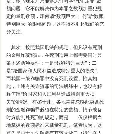
是，该《规定》只能解决针对本罪的“定罪”数
额问题，它不能解决作为本罪之数额加重犯规
定的量刑数额，即何谓“数额巨大”、何谓“数额
特别巨大”的限幅问题，这不得不引起我们的充
分关注。
其次，按照我国刑法的规定，但凡设有死刑
的金融诈骗犯罪，在死刑适用上都需要同时兼
备下述两项要件：一是“数额特别巨大”；二
是“给国家和人民利益造成特别重大的损失”。
而我国一般诈骗罪中没有死刑设置。惟其如
此，上述有关诈骗罪的司法解释中，也没有解
释何谓“给国家和人民利益造成特别重大损
失”的情况。有鉴于此，各地常常忽略此类含死
刑的金融诈骗罪必须在特定的数额、情节兼备
时方能判处死刑的规定，而是――仅仅根据当
地掌握的数额标准来裁量死刑。笔者认为，这
首先是由于司法解释有其较大缺口（特别在人