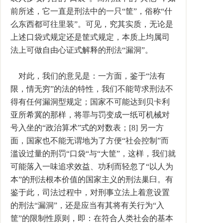
前所述，它一直是刑法中的一只“筐”，俗称“什
么东西都可往里装”。可见，究其实质，无论是
上述口袋式规定还是筐式规定，本质上均属司
法上可做自由心证式解释的刑法“漏洞”。
对此，我们的意见是：一方面，鉴于“法有
限，情无穷”的法的特性，我们不能苛求刑法不
得有任何漏洞型规定；国家不可能达到贝卡利
亚所希冀的那样，将罪与罚变成一纸可机械对
号入坐的“政治算术”式的对数表；[8] 另一方
面，国家也不能无谓地为了方便“社会控制”而
滥设过量的刑罚“口袋“与“大筐”，这样，我们就
可能落入一味追求效益、功利而轻忽了“以人为
本”的刑法根本价值的国家主义的刑法巢臼。有
鉴于此，司法过程中，对刑事立法上着意设置
的刑法“漏洞”，还是应当有其将有关行为“入
筐”的限制性原则，即：在符合人类社会的基本