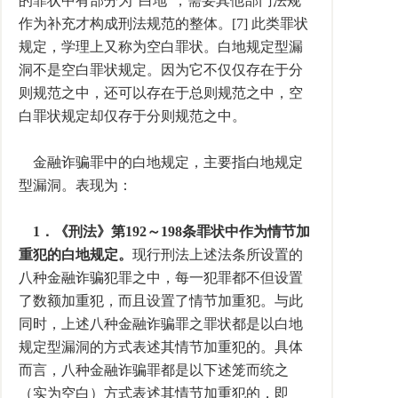
的罪状中有部分为“白地”，需要其他部门法规
作为补充才构成刑法规范的整体。[7] 此类罪状
规定，学理上又称为空白罪状。白地规定型漏
洞不是空白罪状规定。因为它不仅仅存在于分
则规范之中，还可以存在于总则规范之中，空
白罪状规定却仅存于分则规范之中。
金融诈骗罪中的白地规定，主要指白地规定
型漏洞。表现为：
1．《刑法》第192～198条罪状中作为情节加
重犯的白地规定。
现行刑法上述法条所设置的
八种金融诈骗犯罪之中，每一犯罪都不但设置
了数额加重犯，而且设置了情节加重犯。与此
同时，上述八种金融诈骗罪之罪状都是以白地
规定型漏洞的方式表述其情节加重犯的。具体
而言，八种金融诈骗罪都是以下述笼而统之
（实为空白）方式表述其情节加重犯的，即