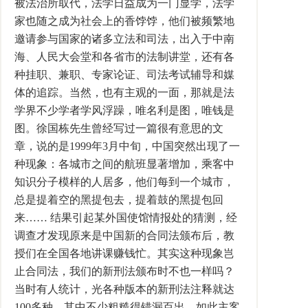
被法治所取代，法学日益成为一门显学，法学
家也随之成为社会上的香饽饽，他们被频繁地
邀请参与国家的诸多立法和司法，出入于中南
海、人民大会堂和各省市的法制讲堂，还有各
种挂职、兼职、专家论证、司法考试辅导和媒
体的追踪。当然，也有主观的一面，那就是法
学界不少学者学风浮躁，唯名利是图，唯钱是
图。徐国栋先生曾经写过一篇很有意思的文
章，说的是1999年3月中旬，中国突然出现了一
种现象：各城市之间的航班显著增加，乘客中
知识分子模样的人居多，他们每到一个城市，
总是提着空的黑提包去，提着鼓的黑提包回
来…… 结果引起某外国使馆情报处的猜测，经
调查才发现原来是中国新的合同法颁布后，教
授们在全国各地讲课赚钱忙。其实这种现象岂
止合同法，我们的新刑法颁布时不也一样吗？
当时有人统计，光各种版本的新刑法注释就达
100多种，其中不少粗糙得错漏百出。如此主客