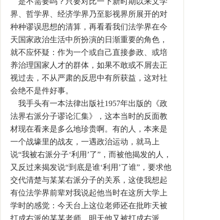
是不需要吗？只要对比一下新时期以来文学
界、哲学界、经济学界乃至影视界所展开的对
种种谬误思想的清算，再看看我们法学界在今
天国家政治生活中所扮演的日渐重要的角色，
就不应怀疑：作为一个或自己直接参政、或培
养治理国家人才的群体，如果不敢或不屑去正
视过去，不从严肃的反思中有所获益，这对社
会绝不是件好事。
我手头有一本法律出版社1957年出版的《政
法界右派分子谬论汇集》，这本当时的反面教
材现在看来是多么地珍贵啊。有的人，本来是
一个战壕里的战友，一遇政治运动，就马上
说“我被右派分子‘利用’了”，而被他揭发的人，
又反过来揭发说“到底是谁‘利用’了谁”，要求他
交代清楚与某某右派分子的关系，这使我想起
有位法学界前辈对我说起他当时在这所大学上
学时的感觉：今天台上这位老师还在批昨天被
打成右派的某某老师，明天他又被打成右派