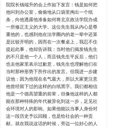
院院长钱端升的会上作如下发言：钱是如何把
他叫到办公室，偷偷地从口袋里掏出一个纸
条，向他透露他准备如何将北京政法学院办成
一所修正主义的大学。这位先生我从内心是尊
重他的，也感到他在法学圈内的老一辈中还算
是比较开明的，因而在一次餐桌上，我忍不住
提起此事，他却告诉我：当时他们揭发钱先生
的不只是他一个人，而且钱先生平反后，他们
也去他家里表示过歉意，钱先生也理解他们在
当时那种形势下所作出的发言。但我进一步建
议他：因为他现在名气最大，所以大家更注意
他曾经留下过的这样的白纸黑字。我们都相信
他是一个德高望重的前辈，但像他这样的人都
能在那种特殊的年代被异化到这一步，足见社
会环境对人的影响。如果他能以当事人身份对
这一段历史予以回顾，也是给社会的一种贡
献。就在我说这话的时候，旁边一位好心的人