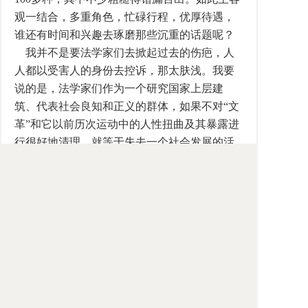
观一结合，多重角色，忙碌行程，优厚待遇，
谁还有时间和兴趣去琢磨那些沉重的话题呢？
我并不是要法学家们去掀起过去的伤疤，人
人都以受害人的身份去控诉，那太肤浅。我要
说的是，法学家们作为一个研究国家上层建
筑、代表社会良知和正义的群体，如果不对“文
革”和它以前历次运动中的人性扭曲及其暴露进
行很好地清理，就等于失去一个社会发展的活
化石，就不能有效地为他以后的思考指明航
向。一转眼，从1976 到2006，三十年过去了，
当年经历过历次运动的法学家们如今大都已迈
入古稀之年，作为后来者，我不希望这一段历
史在法学界断裂，因而特别想恳请尊敬的老一
辈法学家们告诉我及我的同辈人：你们，这一
代命运坎坷的新中国法学家们，在那一个接一
个的运动中，是如何想、如何做的吗？有没有
过像巴金那种内心的隐痛觉得不说出来良心就