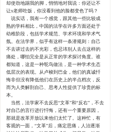
却使劲地踢我的脚，悄悄地对我说：你还让不
让x老师吃饭，你没看到他的脸都变色了吗？
说实话，我有一个感觉，跟其他一些比较成
熟的学科相比，中国的法学在许多方面还处于
幼稚阶段，包括学术规范、学术环境和学术气
氛。在法学界，似乎有这样一条潜规则：自己
不去讲过去的不光彩，也忌讳别人去点这样的
痛处，哪怕完全是从正常的学术探讨角度。谁
都知道，这是一种鸵鸟做法，是一种学术生态
低层次的表现。从卢梭到巴金，他们的真诚忏
悔非但没有降低他们在历史上的半点档次，反
而为人类解剖自己、思考人性提供了珍贵的标
本。
当然，法学家不去反思“文革”和“反右”，不去
对自己的言行进行忏悔，还有一个重要原因，
那就是改革开放以来他们太忙了。这种忙，有
客观的一面，“文革”后，痛定思痛，人治逐渐