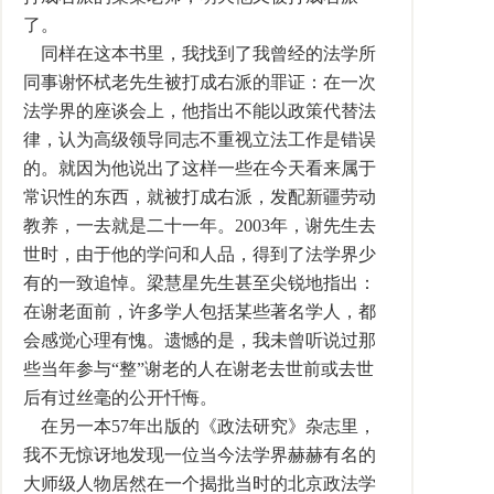
了。
同样在这本书里，我找到了我曾经的法学所
同事谢怀栻老先生被打成右派的罪证：在一次
法学界的座谈会上，他指出不能以政策代替法
律，认为高级领导同志不重视立法工作是错误
的。就因为他说出了这样一些在今天看来属于
常识性的东西，就被打成右派，发配新疆劳动
教养，一去就是二十一年。2003年，谢先生去
世时，由于他的学问和人品，得到了法学界少
有的一致追悼。梁慧星先生甚至尖锐地指出：
在谢老面前，许多学人包括某些著名学人，都
会感觉心理有愧。遗憾的是，我未曾听说过那
些当年参与“整”谢老的人在谢老去世前或去世
后有过丝毫的公开忏悔。
在另一本57年出版的《政法研究》杂志里，
我不无惊讶地发现一位当今法学界赫赫有名的
大师级人物居然在一个揭批当时的北京政法学