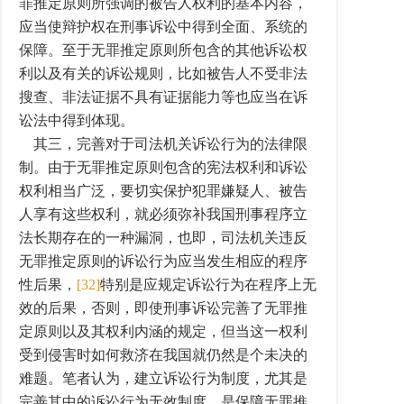
罪推定原则所强调的被告人权利的基本内容，
应当使辩护权在刑事诉讼中得到全面、系统的
保障。至于无罪推定原则所包含的其他诉讼权
利以及有关的诉讼规则，比如被告人不受非法
搜查、非法证据不具有证据能力等也应当在诉
讼法中得到体现。
其三，完善对于司法机关诉讼行为的法律限
制。由于无罪推定原则包含的宪法权利和诉讼
权利相当广泛，要切实保护犯罪嫌疑人、被告
人享有这些权利，就必须弥补我国刑事程序立
法长期存在的一种漏洞，也即，司法机关违反
无罪推定原则的诉讼行为应当发生相应的程序
性后果，
[32]
特别是应规定诉讼行为在程序上无
效的后果，否则，即使刑事诉讼完善了无罪推
定原则以及其权利内涵的规定，但当这一权利
受到侵害时如何救济在我国就仍然是个未决的
难题。笔者认为，建立诉讼行为制度，尤其是
完善其中的诉讼行为无效制度，是保障无罪推