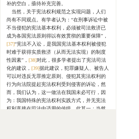
补的空白，亟待补充完善。
当然，关于宪法权利规范之实现问题，人们
尚有不同观点。有学者认为：“在刑事诉讼中被
不当侵犯的宪法基本权利，必须被司法救济已
成为各国宪法原则得以有效贯彻的重要保障”，
[37]
“宪法不入讼，是我国宪法基本权利被侵犯
时难于获得实质救济（从而无法实现）的制度
性因素”，
[38]
对此，很多学者提出了宪法司法
化的建议，
[39]
据此建议，犯罪嫌疑人、被告人
可以对违反无罪推定原则、侵犯其宪法权利的
行为向法院提起宪法权利受到侵害的诉讼，然
而，我们认为，这一做法在我国未必可行，因
为：我国特殊的宪法权利实践方式，并无宪法
权利直接在司法中适用的传统，此其一；当然
传统并非不可以改变，但在我国现行的国家权
力体制和马克思主义国家理论中，法院尚无监
督审查宪法实施之权力，故难以承担此重任，