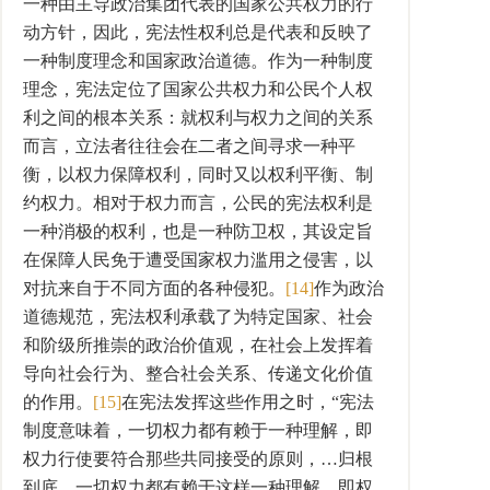
一种由主导政治集团代表的国家公共权力的行
动方针，因此，宪法性权利总是代表和反映了
一种制度理念和国家政治道德。作为一种制度
理念，宪法定位了国家公共权力和公民个人权
利之间的根本关系：就权利与权力之间的关系
而言，立法者往往会在二者之间寻求一种平
衡，以权力保障权利，同时又以权利平衡、制
约权力。相对于权力而言，公民的宪法权利是
一种消极的权利，也是一种防卫权，其设定旨
在保障人民免于遭受国家权力滥用之侵害，以
对抗来自于不同方面的各种侵犯。
[14]
作为政治
道德规范，宪法权利承载了为特定国家、社会
和阶级所推崇的政治价值观，在社会上发挥着
导向社会行为、整合社会关系、传递文化价值
的作用。
[15]
在宪法发挥这些作用之时，“宪法
制度意味着，一切权力都有赖于一种理解，即
权力行使要符合那些共同接受的原则，…归根
到底，一切权力都有赖于这样一种理解，即权