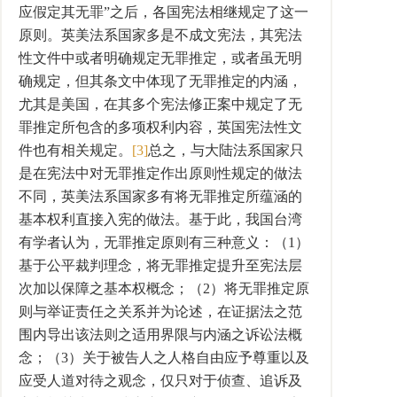
应假定其无罪”之后，各国宪法相继规定了这一
原则。英美法系国家多是不成文宪法，其宪法
性文件中或者明确规定无罪推定，或者虽无明
确规定，但其条文中体现了无罪推定的内涵，
尤其是美国，在其多个宪法修正案中规定了无
罪推定所包含的多项权利内容，英国宪法性文
件也有相关规定。
[3]
总之，与大陆法系国家只
是在宪法中对无罪推定作出原则性规定的做法
不同，英美法系国家多有将无罪推定所蕴涵的
基本权利直接入宪的做法。基于此，我国台湾
有学者认为，无罪推定原则有三种意义：（1）
基于公平裁判理念，将无罪推定提升至宪法层
次加以保障之基本权概念；（2）将无罪推定原
则与举证责任之关系并为论述，在证据法之范
围内导出该法则之适用界限与内涵之诉讼法概
念；（3）关于被告人之人格自由应予尊重以及
应受人道对待之观念，仅只对于侦查、追诉及