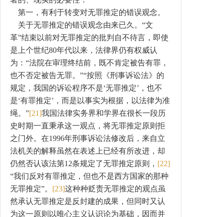
第一，有利于转变对无罪推定的错误观念。
关于无罪推定的错误观念由来已久。“文
革”结束以前对无罪推定的批判自不待言，即使
是上个世纪80年代以来，法律界仍有权威认
为：“法院在审理终结前，既不肯定被告有罪，
也不否定被告无罪。”“按照《刑事诉讼法》的
规定，我国的诉讼程序不是‘无罪推定’，也不
是‘有罪推定’，而是以事实为根据，以法律为准
绳。”
[21]
我国法律实务界和学界在很长一段历
史时期一直秉承这一观点，将无罪推定原则拒
之门外。在1996年刑事诉讼法修改后，来自立
法机关的解释虽然在表述上已经有所改进，却
仍然否认该法第12条规定了无罪推定原则，
[22]
“我们反对有罪推定，但也不是西方国家的那种
无罪推定”。
[23]
这种种贬责无罪推定的观点虽
然承认无罪推定是反封建的成果，但同时又认
为这一原则以唯心主义认识论为基础，因而并