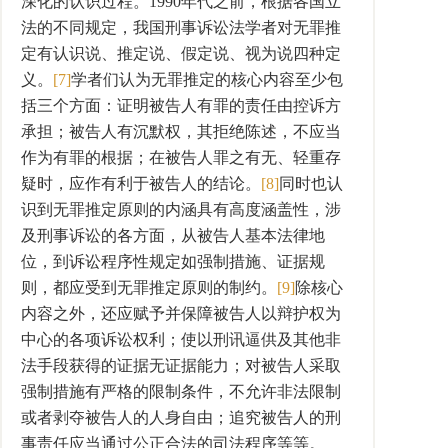
深化的认识过程。1990年代之前，根据各国立
法的不同规定，我国刑事诉讼法学者对无罪推
定有认识说、推定说、假定说、视为说四种定
义。
[7]
学者们认为无罪推定的核心内容至少包
括三个方面：证明被告人有罪的责任由控诉方
承担；被告人有沉默权，其拒绝陈述，不应当
作为有罪的根据；在被告人罪之有无、轻重存
疑时，应作有利于被告人的结论。
[8]
同时也认
识到无罪推定原则的内涵具有高度涵盖性，涉
及刑事诉讼的各方面，从被告人基本法律地
位，到诉讼程序性规定如强制措施、证据规
则，都应受到无罪推定原则的制约。
[9]
除核心
内容之外，还应赋予并保障被告人以辩护权为
中心的各项诉讼权利；使以刑讯逼供及其他非
法手段获得的证据无证据能力；对被告人采取
强制措施有严格的限制条件，不允许非法限制
或者剥夺被告人的人身自由；追究被告人的刑
事责任应当通过公正合法的司法程序等等。