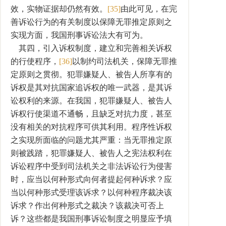
效，实物证据却仍然有效。
[35]
由此可见，在完
善诉讼行为的有关制度以保障无罪推定原则之
实现方面，我国刑事诉讼法大有可为。
其四，引入诉权制度，建立和完善相关诉权
的行使程序，
[36]
以制约司法机关，保障无罪推
定原则之贯彻。犯罪嫌疑人、被告人所享有的
诉权是其对抗国家追诉权的唯一武器，是其诉
讼权利的来源。在我国，犯罪嫌疑人、被告人
诉权行使渠道不通畅，且缺乏对抗力度，甚至
没有相关的对抗程序可供其利用。程序性诉权
之实现所面临的问题尤其严重：当无罪推定原
则被践踏，犯罪嫌疑人、被告人之宪法权利在
诉讼程序中受到司法机关之非法诉讼行为侵害
时，应当以何种形式向何者提起何种诉求？应
当以何种形式受理该诉求？以何种程序裁决该
诉求？作出何种形式之裁决？该裁决可否上
诉？这些都是我国刑事诉讼制度之明显应予填