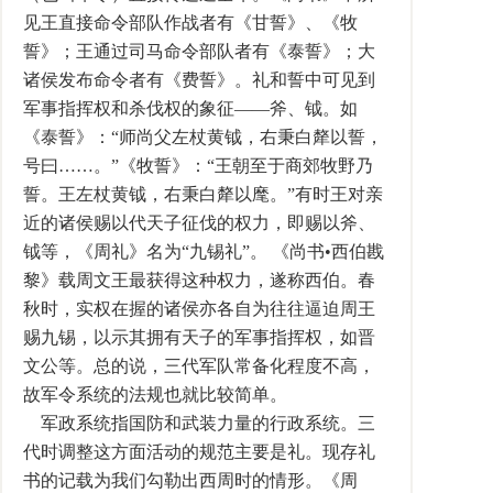
见王直接命令部队作战者有《甘誓》、《牧
誓》；王通过司马命令部队者有《泰誓》；大
诸侯发布命令者有《费誓》。礼和誓中可见到
军事指挥权和杀伐权的象征――斧、钺。如
《泰誓》：“师尚父左杖黄钺，右秉白犛以誓，
号曰……。”《牧誓》：“王朝至于商郊牧野乃
誓。王左杖黄钺，右秉白犛以麾。”有时王对亲
近的诸侯赐以代天子征伐的权力，即赐以斧、
钺等，《周礼》名为“九锡礼”。 《尚书•西伯戡
黎》载周文王最获得这种权力，遂称西伯。春
秋时，实权在握的诸侯亦各自为往往逼迫周王
赐九锡，以示其拥有天子的军事指挥权，如晋
文公等。总的说，三代军队常备化程度不高，
故军令系统的法规也就比较简单。
军政系统指国防和武装力量的行政系统。三
代时调整这方面活动的规范主要是礼。现存礼
书的记载为我们勾勒出西周时的情形。《周