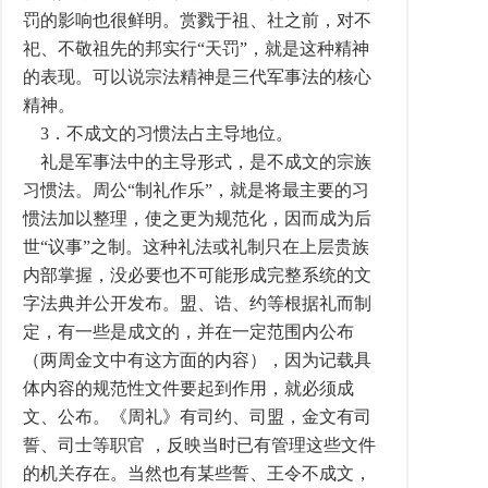
罚的影响也很鲜明。赏戮于祖、社之前，对不
祀、不敬祖先的邦实行“天罚”，就是这种精神
的表现。可以说宗法精神是三代军事法的核心
精神。
3．不成文的习惯法占主导地位。
礼是军事法中的主导形式，是不成文的宗族
习惯法。周公“制礼作乐”，就是将最主要的习
惯法加以整理，使之更为规范化，因而成为后
世“议事”之制。这种礼法或礼制只在上层贵族
内部掌握，没必要也不可能形成完整系统的文
字法典并公开发布。盟、诰、约等根据礼而制
定，有一些是成文的，并在一定范围内公布
（两周金文中有这方面的内容），因为记载具
体内容的规范性文件要起到作用，就必须成
文、公布。《周礼》有司约、司盟，金文有司
誓、司士等职官 ，反映当时已有管理这些文件
的机关存在。当然也有某些誓、王令不成文，