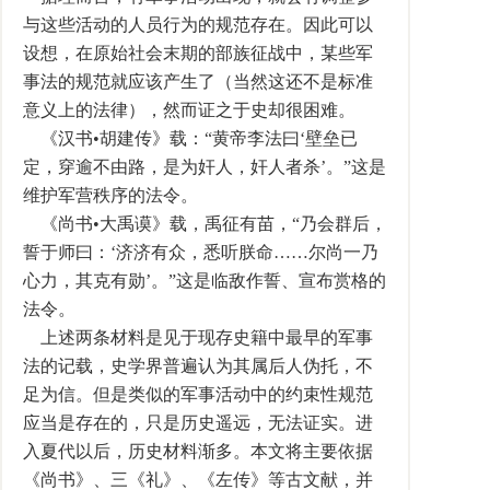
与这些活动的人员行为的规范存在。因此可以
设想，在原始社会末期的部族征战中，某些军
事法的规范就应该产生了（当然这还不是标准
意义上的法律），然而证之于史却很困难。
《汉书•胡建传》载：“黄帝李法曰‘壁垒已
定，穿逾不由路，是为奸人，奸人者杀’。”这是
维护军营秩序的法令。
《尚书•大禹谟》载，禹征有苗，“乃会群后，
誓于师曰：‘济济有众，悉听朕命……尔尚一乃
心力，其克有勋’。”这是临敌作誓、宣布赏格的
法令。
上述两条材料是见于现存史籍中最早的军事
法的记载，史学界普遍认为其属后人伪托，不
足为信。但是类似的军事活动中的约束性规范
应当是存在的，只是历史遥远，无法证实。进
入夏代以后，历史材料渐多。本文将主要依据
《尚书》、三《礼》、《左传》等古文献，并