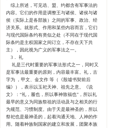
综上所述，可见诰、盟、约都含有军事法的
内容。它们的作用是调整王与诸侯、诸侯与诸
侯（实际上是各部族）之间的军事、政治、经
济关系。就形式、作用和某些内容而言，它们
与现代国际条约有类似之处（不同在于现代国
际条约是主权国家之间订立，不存在天下共
主），因此视为广义的军事法之一。
3． 礼
礼是三代时重要的军事法形式之一，同时又
是军事法最重要的原则，内容最丰富。礼，古
字为 ，甲文、金文作 等（《殷墟书契前后
编》），表示以玉祀天神、祖先之意。《说
文》：“礼，履也，所以事神致福也”，所以礼
最早的意义为同族祭祖的活动及与之相关的行
为规范、习惯制度。由于天是最神圣的，所以
祭祀也是最神圣的，起着沟通天地、人神的作
用。随着种族制国家的建立和发展，团聚本族