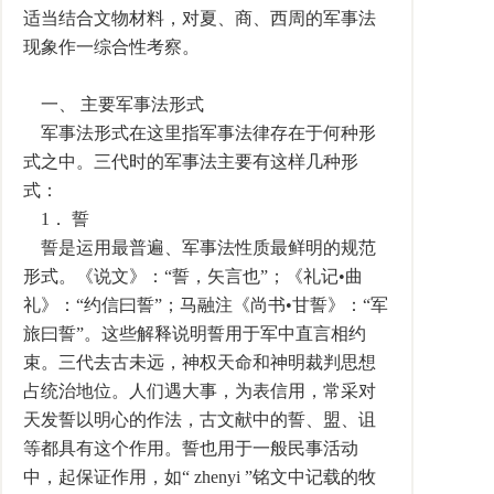
适当结合文物材料，对夏、商、西周的军事法
现象作一综合性考察。
一、 主要军事法形式
军事法形式在这里指军事法律存在于何种形
式之中。三代时的军事法主要有这样几种形
式：
1． 誓
誓是运用最普遍、军事法性质最鲜明的规范
形式。《说文》：“誓，矢言也”；《礼记•曲
礼》：“约信曰誓”；马融注《尚书•甘誓》：“军
旅曰誓”。这些解释说明誓用于军中直言相约
束。三代去古未远，神权天命和神明裁判思想
占统治地位。人们遇大事，为表信用，常采对
天发誓以明心的作法，古文献中的誓、盟、诅
等都具有这个作用。誓也用于一般民事活动
中，起保证作用，如“ zhenyi ”铭文中记载的牧