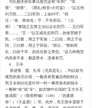
与礼相关的军事法形式还有“军刑”、“军
禁”、“师禁”。《周礼•秋官•大司寇》：“以五刑
纠万民……二曰军刑，上命纠守。”郑
注：“命，将命也；守，不失部伍。”《士
师》：“掌国之五禁之法以左右刑罚……五曰军
禁……。”又：“以五戒先后刑罚，勿使罪丽于
民。一曰誓，用之于军旅；二曰诰，用之于会
同；三曰禁，用之于田役。”郑注：“禁则军
礼，曰勿干车，勿自后射之类也。”这几种规范
内容差不多，都是禁令，违者有罚。
4． 王令
前述誓、盟、礼等（尤其是礼），均以较为
规范的形式出现，一般具有普遍适用的特点，
而王令则往往是针对一时一事而发布的指令，
一般称“命”或“令”。如文物中出现的“王大令五
族戍臿”（《殷契粹编》1149），“勿废朕
命”（《大盂鼎》）等。此外，先王指令遗留下