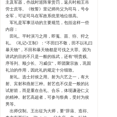
主及军器，作战时巡阵掌赏罚，返兵时相王吊
劳士庶等。《牧誓》里记师尚父为司马，号令
全军，可证司马在军政系统里地位很高。
军礼是军事活动的主要规范，包括这样一些
内容：
田礼。平时演习之用，即蒐、苗、狝、狩之
礼。《礼记•王制》：“不田曰不敬，田不以礼曰
暴天物”，不田和暴天物都是可伐之大罪。因为
讲武的目的不只是一般的练武，还有“明贵贱、
序等列、顺少长、习威仪”，即团聚宗族，巩固
礼治的作用，因此礼的规定十分细致。
射礼。选士封侯之用。射为六艺之一，有大
射、宾射和燕射三种。射艺也不仅是一般的比
试射箭，而是重在合礼、合乐，体现谦逊仁义
的精神。射艺高超者，可参与祭典，受封为侯
男等。
出师仪制。王出征为大师，要“辞庙、造祢、