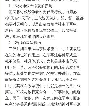
1．深受神权天命观的影响。
初民将讨伐战争看作为代天行伐，出师必
称“天命”“天罚”，三代皆无例外。盟、誓、诅都
都要对天明心，以及出征载祖位社主于军中，
造祃、釁（把牲畜血涂在器物上）兵器等做
法，都表现出浓厚的天命崇拜。
2．强烈的宗法精神。
三代时期军事法与宗法紧密合一，主要表现
在礼的地位和作用上。在军事法各种形式里，
礼不仅是一种具体形式，尤其是基本指导原
则。誓、诰、盟等都要根据礼的规定去发布和
缔结，其处罚也要根据礼的规定去进行。在军
事法所要调整的各种关系上，礼也起主要作
用，尤其在军政系统中，礼就是唯一的法。根
据礼，军权与族权完全合一，军事体制由此确
立，天子、诸侯、卿、友邦之间在军事方面的
权利义务关系也得到确定。宗法精神对军事刑