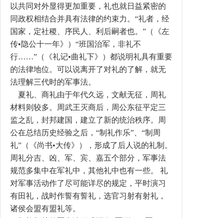
以共同对外显得更加重要，礼也就日益紧密的
同政权相结合并具有法律的约束力。“礼者，经
国家，定社稷、序民人、利后嗣者也。”（《左
传•隐公十一年》）“班国治军，非礼不
行……”（《礼记•曲礼下》）都说明礼具有重要
的法律地位。可以说离开了对礼的了解，就无
法理解三代时的军事法。
夏礼、商礼由于年代久远，文献无征，周礼
材料则较多。周武王灭商后，周公东征平定三
监之乱，封邦建国，建立了新的统治秩序。周
公在总结历史经验之后，“制礼作乐”、“制周
礼”（《尚书•大传》），形成了后人说的礼制。
周礼分吉、凶、军、宾、嘉五个部分，军事法
规范多集中在军礼中，其他礼中也有一些。 礼
对军事活动作了尽可能详尽的规定，平时演习
有田礼，战时作誓有誓礼，选官习射有射礼，
诸侯会盟有盟礼等。