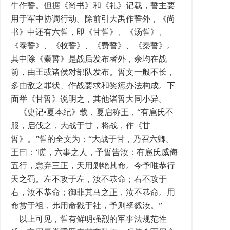
牛作誓。但据《尚书》和《礼》记载，誓主要
用于军中协调行动。除前引大禹作誓外，《尚
书》中还有六誓，即《甘誓》、《汤誓》、
《泰誓》、《牧誓》、《费誓》、《秦誓》。
其中除《秦誓》是战后发布者外，余均在战
前，由王或诸侯对部队发布。誓文一般不长，
多由敌之罪状、作战要求和奖惩办法构成。下
面举《甘誓》说明之，其他诸誓大同小异。
《史记•夏本纪》载，夏启称王，“有扈氏不
服，启伐之，大战于甘，将战，作《甘
誓》。”誓的全文为：“大战于甘，乃召六卿。
王曰：‘嗟，六事之人，予誓告汝：有扈氏威侮
五行，怠弃三正，天用剿绝其命。今予唯恭行
天之罚。左不攻于左，汝不恭命；右不攻于
右，汝不恭命；御非其马之正，汝不恭命。用
命赏于祖，弗用命戮于社，予则孥戮汝。”
以上可见，誓有鲜明强烈的军事法规范性