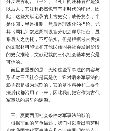
分反映古制。《书》、《礼》的注释者都是汉
以后人，其注释必然也带有本时代的印记。因
此，这些文献记录的上古史实，成份复杂，半
是传闻，半是推测，然后是理想化的描绘。尤
其《周礼》叙述周制设官分职之详尽细密，显
系后人之伪托，不可信实。但是根据考古发掘
的文献材料印证和其他民族同类社会发展阶段
的史实推论，文献记载的三代社会基本史实是
可信的。
而且更重要的是，无论这些军事法的内容与
形式对三代社会是真是伪，它对后来军事法的
影响都是极为深刻的，它的基本精神和主要作
法后代都沿用了下来，因此我们把它作为古代
军事法的最早的渊源。
三、夏商西周社会条件对军事法的影响
根据前面的简单描述，我们可以看出萌芽时
期的我国古代军事法有几个比较显明的特点；