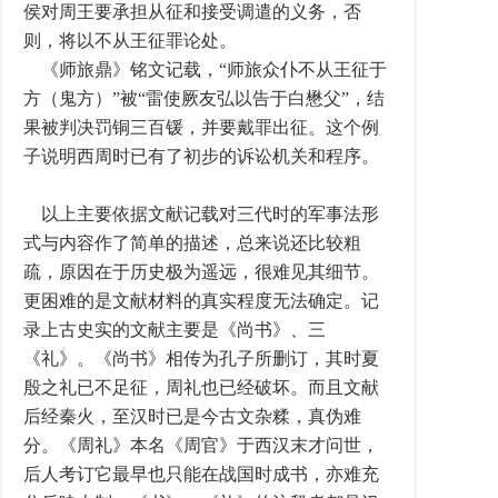
侯对周王要承担从征和接受调遣的义务，否
则，将以不从王征罪论处。
《师旅鼎》铭文记载，“师旅众仆不从王征于
方（鬼方）”被“雷使厥友弘以告于白懋父”，结
果被判决罚铜三百锾，并要戴罪出征。这个例
子说明西周时已有了初步的诉讼机关和程序。
以上主要依据文献记载对三代时的军事法形
式与内容作了简单的描述，总来说还比较粗
疏，原因在于历史极为遥远，很难见其细节。
更困难的是文献材料的真实程度无法确定。记
录上古史实的文献主要是《尚书》、三
《礼》。《尚书》相传为孔子所删订，其时夏
殷之礼已不足征，周礼也已经破坏。而且文献
后经秦火，至汉时已是今古文杂糅，真伪难
分。《周礼》本名《周官》于西汉末才问世，
后人考订它最早也只能在战国时成书，亦难充