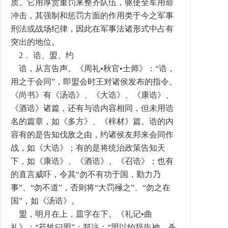
质。它用厚赏重罚来整齐队伍，驱使全军用命
冲击，其强制和惩罚方面的作用类于今之军事
刑法或战场纪律，因此在军事法诸形式中占有
突出的地位。
2． 诰、盟、约
诰，从言告声。《周礼•秋官•士师》：“诰，
用之于会同”，即盟会时王对诸侯发布的指令。
《尚书》有《汤诰》、《大诰》、《康诰》、
《酒诰》诸篇，还有与诰内容相同，但未用诰
名的篇章，如《多方》、《梓材》篇。诰的内
容有的是告知伐敌之由，约诸侯友邦来会同作
战，如《大诰》；有的是将统治政策告知天
下，如《康诰》、《酒诰》、《召诰》；也有
的直言威吓，令其“勿不有功于国，勤力乃
事”、“勿不道”，否则将“大罚殛之”、“勿之在
国”，如《汤诰》。
盟，明月在上，皿字在下。《礼记•曲
礼》：“莅牲曰盟”；郑注：“盟以约辞告神，杀