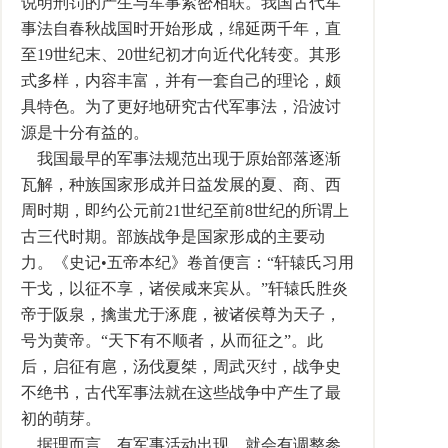
说明刑罚的产生与军事紧密相联。我国古代军
事法自春秋战国时开始形成，绵延两千年，直
至19世纪末、20世纪初才向近代化转变。其形
式多样，内容丰富，并有一套自己的理论，颇
具特色。为了更好地研究古代军事法，沿波讨
源是十分有益的。
我国最早的军事法规范出现于原始部落逐渐
瓦解，种族国家形成并日益发展的夏、商、西
周时期，即约公元前21世纪至前8世纪的所谓上
古三代时期。部族战争是国家形成的主要动
力。《史记•五帝本纪》卷首便言：“轩辕氏习用
干戈，以征不享，诸侯咸来宾从。”轩辕氏胜炎
帝于阪泉，擒蚩尤于涿鹿，被诸侯尊为天子，
号为黄帝。“天下有不顺者，从而征之”。此
后，启征有扈，汤伐夏桀，周武灭纣，战争史
不绝书，古代军事法就在这些战争中产生了最
初的萌芽。
据理而言，有军事活动出现，就会有调整参