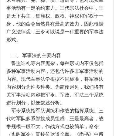
来者称典、宪、彝、谟、遗训等，也对现实军
事活动有一定的约束力。三代宗法社会中，王
是天下共主，集族权、政权、神权和军权于一
身，他的命令当然具有最高的效力，因此根据
广义法律观，王令可以说是一种重要的军事法
形式。
二、 军事法的主要内容
誓盟诰礼等内容庞杂，每种形式内不仅包括
多种军事活动内容，还包含许多非军事活动的
内容。现代军事法学根据不同标准，将军事法
内容划分为许多种类。为简便起见，我们将有
关军事活动内容按军令、军政、军法三个系统
进行划分，以便叙述分析。
军令系统指军队训练和作战的指挥系统。三
代时军队多系部族成员组成，王是最高者，战
争规模一般不大，作战方式也较简单，命令
（也叫军令）直接传达道全军。《尚书》中所