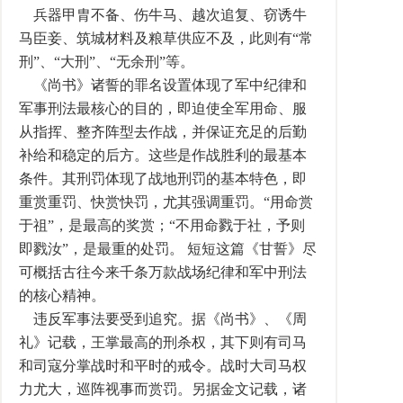
兵器甲胄不备、伤牛马、越次追复、窃诱牛
马臣妾、筑城材料及粮草供应不及，此则有“常
刑”、“大刑”、“无余刑”等。
《尚书》诸誓的罪名设置体现了军中纪律和
军事刑法最核心的目的，即迫使全军用命、服
从指挥、整齐阵型去作战，并保证充足的后勤
补给和稳定的后方。这些是作战胜利的最基本
条件。其刑罚体现了战地刑罚的基本特色，即
重赏重罚、快赏快罚，尤其强调重罚。“用命赏
于祖”，是最高的奖赏；“不用命戮于社，予则
即戮汝”，是最重的处罚。 短短这篇《甘誓》尽
可概括古往今来千条万款战场纪律和军中刑法
的核心精神。
违反军事法要受到追究。据《尚书》、《周
礼》记载，王掌最高的刑杀权，其下则有司马
和司寇分掌战时和平时的戒令。战时大司马权
力尤大，巡阵视事而赏罚。另据金文记载，诸