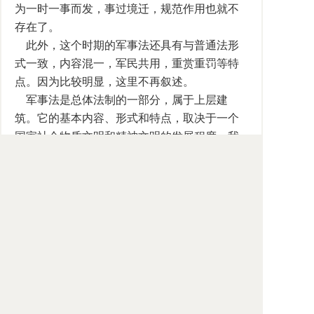
为一时一事而发，事过境迁，规范作用也就不
存在了。
此外，这个时期的军事法还具有与普通法形
式一致，内容混一，军民共用，重赏重罚等特
点。因为比较明显，这里不再叙述。
军事法是总体法制的一部分，属于上层建
筑。它的基本内容、形式和特点，取决于一个
国家社会物质文明和精神文明的发展程度。我
国三代时期军事法是在人类文明刚刚开始时产
生的，带着很多原始的印记，相当低下的法律
发展和军事物质技术条件对它起着直接的决定
作用。此外，我国奴隶制社会的特点对当时的
军事法的鲜明特色也起了决定性的作用。
要深刻理解中国古代军事法萌芽时期的特
点，必须明确认识中国国家形成的独特的道路
与方式。我国是在原始父系氏族没有发生充分
分化的历史条件下进入文明时代的。国家形成