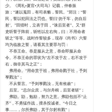
少。《周礼•夏官•大司马》记载，仲春振
旅；“遂以蒐田，有司表貉，誓民。”郑注：“誓
民，誓以犯田法之罚也。誓曰‘勿干车，勿自后
射’。”田猎时，立表于田，“诛后至者”。又“群
吏听誓于阵前，斩牲以左右徇，曰：不用命者
斩之”等等。战时作誓较多，现存《尚书》六誓
均为临敌之誓，请看其主要罪与罚：
不恭王命。恭是服从之意，恭命即服从命
令。不恭王命的罪状为“左不攻于左，右不攻于
右，御非其马之正”；
弗用命。“用命赏于祖，弗用命戮于社，予则
孥戮汝”；
不从誓言。“予则孥戮汝，无有攸赦”；
后至。“总尔众庶，与尔舟楫，后至者斩”；
弗勖。勖，勉励，努力之意。弗勖包括不“止
齐”，不勇猛作战，擅杀投诚者。“今日之
事……，尔所弗勖，其于尔躬有戮”；