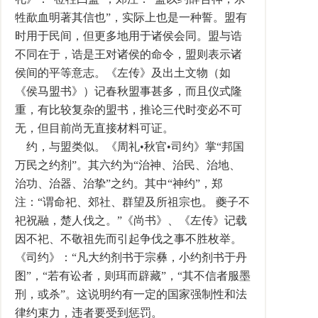
牲歃血明著其信也”，实际上也是一种誓。盟有
时用于民间，但更多地用于诸侯会同。盟与诰
不同在于，诰是王对诸侯的命令，盟则表示诸
侯间的平等意志。《左传》及出土文物（如
《侯马盟书》）记春秋盟事甚多，而且仪式隆
重，有比较复杂的盟书，推论三代时变必不可
无，但目前尚无直接材料可证。
约，与盟类似。《周礼•秋官•司约》掌“邦国
万民之约剂”。其六约为“治神、治民、治地、
治功、治器、治挚”之约。其中“神约”，郑
注：“谓命祀、郊社、群望及所祖宗也。 夔子不
祀祝融，楚人伐之。”《尚书》、《左传》记载
因不祀、不敬祖先而引起争伐之事不胜枚举。
《司约》：“凡大约剂书于宗彝，小约剂书于丹
图”，“若有讼者，则珥而辟藏”，“其不信者服墨
刑，或杀”。这说明约有一定的国家强制性和法
律约束力，违者要受到惩罚。