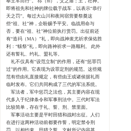
奉主车而行”。 祢（ni），父之庙；主，社神。
即将祖先和社神的牌位载于战车，以表示“恭行
天之罚”。每过大山川和夜间宿营要祭奠这
些“祖、社”神，企盼赐予平安。临战用命与
否，要在“祖、社”神位前执行赏罚。出征前还
有“造祃（MA）”礼，即向战神蚩尤祈求保佑胜
利：“軷祭”礼，即向路神祈求一路顺利。 此外
还有誓礼、约礼、盟礼等。
礼不仅具有“设范立制”的作用，还有“惩罪罚
过”的作用。它表现为设罪定刑的规范。这些规
范有些由礼直接规定，有些由王或诸侯据礼而
临时发布。它们共同构成了三代的军法系统。
军法者，军中惩罚之法也，其主要内容在现
代多入于纪律条令和军事刑法中。三代时军法
比较简单，存在于礼、誓、刑、禁里面。
军事活动主要是平时田猎和战时出征。人们
在进行这两种活动前都要作誓，明定禁令刑
罚，以相约束。田猎之誓，文献所记内容甚