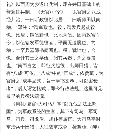
礼》以西周为乡遂出兵制，即在井田基础上的
普遍征兵制。 《天官•小宰》：“以官府之八成
经邦治。一曰听政役以比居，二曰听师田以简
稽。”郑注：“谓军政也。役，谓发兵起徒役
也。比居，谓伍籍也，比地为伍。因内政寄军
令，以伍籍发军徒役者，平而无遗脱也。简
稽，士卒兵器簿书简阅也。稽，犹计也，合
也。合计其士之卒伍，阅其兵器，为之要簿
也。”简而言之，即征兵起役，出师田猎，皆
有“八成”可依。“八成”中的“官成”，依贾疏，为
官府之“成事品式，著于簿书文卷，可以案验
者”，后人谓之格式，即今行政法规。这里可见
最早的兵役法端倪。
《周礼•夏官•大司马》掌“以九伐之法正邦
国”，为军政系统的主官，其下有司马、军司
马、司兵、司戈盾、戎仆等属官。大司马平时
掌治兵于田猎，大征战掌戒令，莅釁xin（衅）