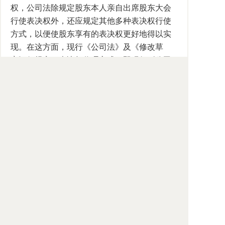
权，公司法除规定股东本人亲自出席股东大会
行使表决权外，还应规定其他多种表决权行使
方式，以便使股东享有的表决权更好地得以实
现。在这方面，现行《公司法》及《修改草
案》仅规定了表决权代理方式，即现行《公司
法》第108条和《修改草案》第127条作了相同
规定："股东可以委托代理人出席股东大会，代
理人应当向公司提交股东授权委托书，并在授
权范围内行使表决权。"
笔者主张，借鉴国外经验，建议《修改草
案》增加规定，表决权不统一行使及书面投票
和电子投票行使表决权的方式。例如：《日本
商法典》第239条之4和《韩国商法典》第368条
之2都对表决权的不统一行使作了规定，即股东
有两个以上表决权时，可不统一行使。在此情
形下，应于股东大会开会3日前将其意旨及理由
通知公司。又如：日本《关于股份公司监察的