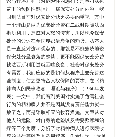
论与程序》和《对危险性的惩罚：刑事司法掩
盖下的预防性羁押》，属保安处分的内容。我
国刑法目前对保安处分缺乏必要的重视，其中
一个理由是认为保安处分曾在二战时期被法西
斯所利用，造成对人权的侵害，所以现今保安
处分的命运在全世界都呈衰落的趋势。我本人
是一直反对这种观点的，那就是不能笼统地说
保安处分呈衰落的趋势，更不能因保安处分曾
被法西斯利用过就因噎废食，社会对保安处分
有需要，我们应做的是如何从程序上去完善这
些制度，使之更符合人权保障的要求。在《精
神病人的民事收容：理论与程序》（1966年发
表）一文中，我们看到美国对实施了危害社会
行为的精神病人并不是因其没有责任能力就一
放了之，而是采取相应的收容措施。文章从对
他人的危险、对自身的危险以及需要照顾和治
疗等三个角度，分析了对精神病人进行医院收
容的法律基础及其适用程序。作者认为，“为他