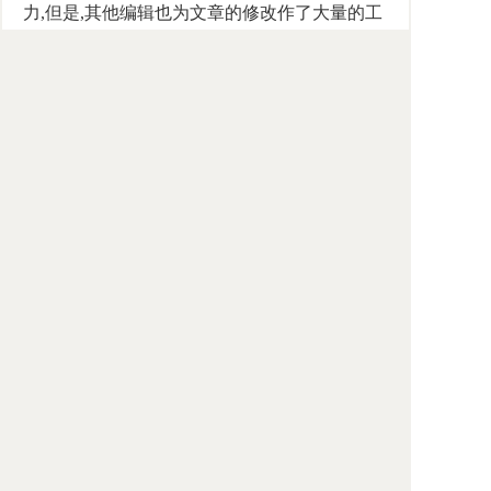
力,但是,其他编辑也为文章的修改作了大量的工
作，为强调协作,将它作为集体成果更为妥当。
[1]
本书的翻译分工如下：
王桂萍：《理性刑法的原则》、《模范刑法
典的挑战》和《刑法的发展：犯罪共谋》；
孙潇洁、刘仁文：《犯罪意图的理论基
础》；
朱江：《犯罪未遂》和《精神病人的民事收
容：理论与程序》；
高光明：《法人刑事责任:目的何在?》；