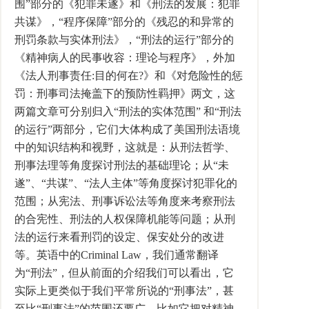
围”部分的《犯罪未遂》和《刑法的发展：犯罪
共谋》，“程序保障”部分的《残忍的和异常的
刑罚条款与实体刑法》，“刑法的运行”部分的
《精神病人的民事收容：理论与程序》，外加
《法人刑事责任:目的何在?》和《对危险性的惩
罚：刑事司法掩盖下的预防性羁押》两文，这
两篇文章可分别归入“刑法的实体范围” 和“刑法
的运行”两部分，它们大体构成了美国刑法语境
中的知识结构和视野，这就是：从刑法哲学、
刑事法理等角度探讨刑法的基础理论；从“未
遂”、“共谋”、“法人主体”等角度探讨犯罪化的
范围；从宪法、刑事诉讼法等角度来考察刑法
的合宪性、刑法的人权保障机能等问题；从刑
法的运行来看刑罚的设定、保安处分的改进
等。英语中的Criminal Law，我们通常翻译
为“刑法”，但从前面的介绍我们可以看出，它
实际上更类似于我们平常所说的“刑事法”，甚
至比“刑事法”的范围还要广，比如它把对精神