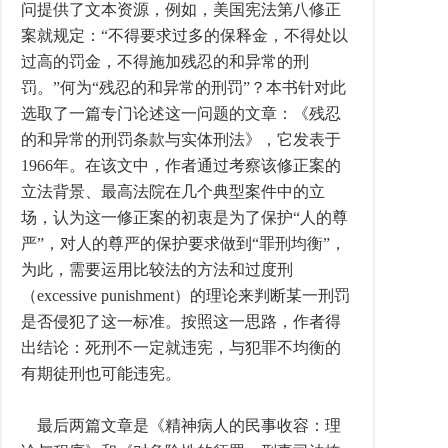
问提供了文本资源，例如，美国宪法第八修正
案就规定：“不得要求过多的保释金，不得处以
过高的罚金，不得施加残忍的和异常的刑
罚。”何为“残忍的和异常的刑罚”？本书针对此
选取了一篇专门论述这一问题的文章：《残忍
的和异常的刑罚条款与实体刑法》，它发表于
1966年。在该文中，作者通过考察该修正案的
立法背景、最高法院在几个典型案件中的立
场，认为这一修正案的初衷是为了保护“人的尊
严”，对人的尊严的保护要求做到“罪刑均衡”，
为此，需要运用比较法的方法和过度刑
（excessive punishment）的理论来判断某一刑罚
是否侵犯了这一标准。按照这一思路，作者得
出结论：死刑不一定就违宪，与犯罪不均衡的
有期徒刑也可能违宪。
最后两篇文章是《精神病人的民事收容：理