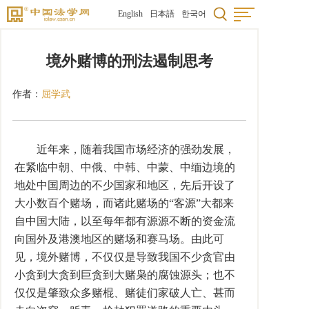
English
日本語
한국어
境外赌博的刑法遏制思考
作者：
屈学武
近年来，随着我国市场经济的强劲发展，
在紧临中朝、中俄、中韩、中蒙、中缅边境的
地处中国周边的不少国家和地区，先后开设了
大小数百个赌场，而诸此赌场的“客源”大都来
自中国大陆，以至每年都有源源不断的资金流
向国外及港澳地区的赌场和赛马场。由此可
见，境外赌博，不仅仅是导致我国不少贪官由
小贪到大贪到巨贪到大赌枭的腐蚀源头；也不
仅仅是肇致众多赌棍、赌徒们家破人亡、甚而