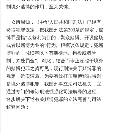
制境外赌博的作用，至为关键。
众所周知，《中华人民共和国刑法》已经有
赌博犯罪设定，按我国刑法第303条的规定，赌
博罪是指“以营利为目的，聚众赌博、开设赌场
或者以赌博为业的”行为。根据该条规定，犯赌
博罪的，“处3年以下有期徒刑、拘役或者管
制，并处罚金”。对此，结合而今正泛滥于境外
的赌博犯罪之势可见，现行刑法关于赌博罪的
规定，确实滞后。为要有效打击赌博犯罪特别
是境外赌博犯罪，我国刑事立法司法机关，宜
通过专门的修订刑法或强化司法解释的途径，
逐步解决下述有关赌博犯罪的立法完善与司法
解释问题：