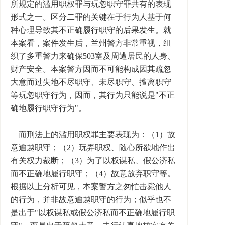
所规定的滥用职权罪与玩忽职守罪共有的表现
形式之一。区分二罪的关键在于行为人基于何
种心理导致其不正确履行职守的后果发生。就
本案看，案件发生后，兰州警方非常重视，组
织了多重警力来确保503室及周遭居民的人身、
财产安全。本案警方因而不可能构成因其疏忽
大意而过失地不尽职守、未尽职守、擅离职守
等玩忽职守行为，因而，其行为只能说是"不正
确地履行职守行为"。
而刑法上的滥用职权罪主要表现为：（1）故
意逾越职守；（2）玩弄职权、随心所欲地作出
有关权力裁断；（3）为了以权谋私、假公济私
而不正确地履行职守；（4）故意放弃职守等。
根据以上分析可见，本案警方之匆忙击毙他人
的行为，并非故意逾越职守的行为；似乎也不
是出于"以权谋私或假公济私而不正确地履行职