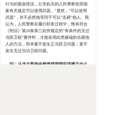
行为的紧急情况，公安机关的人民警察依照国
家有关规定可以使用武器。"显然，"可以使用
武器"，并不必然地等同于可以"击毙"他人。我
认为，人民警察在履行职务过程中，惟有符合
《刑法》第20条第三款所规定的"有条件的无过
当防卫权"要件时，才能采用此类极端的击毙他
人的方法，而本案不发生正当防卫问题；更不
发生无过当访卫权问题。
问：从这个案件中您觉得我国应该建立什么
样的机制来应对紧急情况下的危险行为或恐怖
行为？
答：我觉得本案给我们的启示主要不是我国
应通过什么样的机制来应对紧急情况下的危险
行为或恐怖行为，因为这样的机制其实已经相
对完备。我认为本案给我们的教训倒是人民警