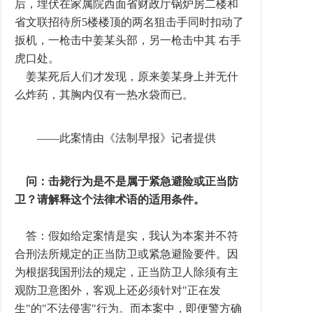
后，埋伏在家属院西面省财政厅锅炉房二楼和
省文联招待所5楼楼顶的两名狙击手同时扣动了
扳机，一枪击中姜某头部，另一枪击中其 右手
虎口处。
姜某死后人们才发现，原来姜某身上并无什
么炸药，其胸内仅有一热水袋而已。
——此案情由《法制早报》记者提供
问：击毙行为是不是属于紧急避险或正当防
卫？请解释这个法律术语的适用条件。
答：假如给定案情是实，我认为本案并不符
合刑法所规定的正当防卫或紧急避险要件。因
为根据我国刑法的规定，正当防卫人除须有主
观防卫意图外，客观上还必须针对"正在发
生"的"不法侵害"行为。而本案中，即便警方确