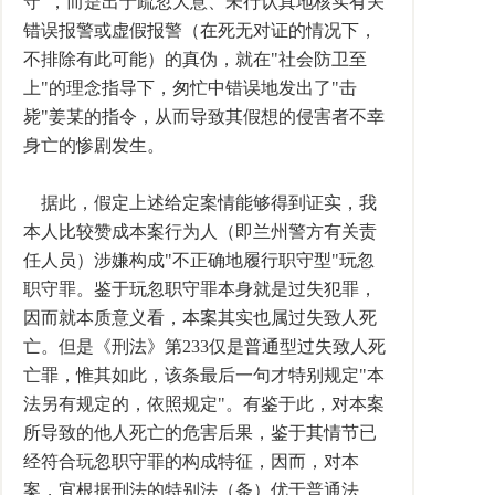
守"，而是出于疏忽大意、未行认真地核实有关
错误报警或虚假报警（在死无对证的情况下，
不排除有此可能）的真伪，就在"社会防卫至
上"的理念指导下，匆忙中错误地发出了"击
毙"姜某的指令，从而导致其假想的侵害者不幸
身亡的惨剧发生。
据此，假定上述给定案情能够得到证实，我
本人比较赞成本案行为人（即兰州警方有关责
任人员）涉嫌构成"不正确地履行职守型"玩忽
职守罪。鉴于玩忽职守罪本身就是过失犯罪，
因而就本质意义看，本案其实也属过失致人死
亡。但是《刑法》第233仅是普通型过失致人死
亡罪，惟其如此，该条最后一句才特别规定"本
法另有规定的，依照规定"。有鉴于此，对本案
所导致的他人死亡的危害后果，鉴于其情节已
经符合玩忽职守罪的构成特征，因而，对本
案，宜根据刑法的特别法（条）优于普通法