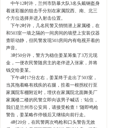
中午12时许，兰州市防暴大队3名头戴钢盔身
着迷彩服的狙击手分别在家属院西、南、北三
个方位选择并进入射击位置。
下午2时许，几名民警又悄悄潜上家属楼，在
和503室一墙之隔的一间房间的墙壁上安装仪器
查听动静，但民警发现503房间内有电视开着的
声音。
3时50分许，警方为稳住姜某筹集了3万元现
金，一便衣民警随房主的老伴进入张家，并将
钱交给姜某。
下午4时17分左右，姜某终于走出了503室，
当其拖着略有残疾的右腿，拄着一根拐杖行至
家属院车棚附近时，埋伏在家属院北面舞美厂
家属楼二楼的民警立即向该男子喊话：'站住，
我们是兰州市公安局，请接受检查！'随即鸣枪
警告，姜某略作停顿后又继续向前行走。
4时20分，在民警两次鸣枪和口头警告无效