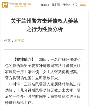
English
日本語
한국어
关于兰州警方击毙债权人姜某
之行为性质分析
作者：
屈学武
【案情简介】
：26日，一名声称怀揣炸药
包的陕西籍男子姜某冲进东岗东路甘肃省文联
家属院一房主家讨债，女主人张某伺机报案。
警方将现场包围并立即疏散群众。
10时许，三四名民警进入家属楼对姜某进行
劝解，十几分钟后民警劝解无效走出大楼，随
后的一个多小时的时间里，民警曾多次进入该
楼进行劝说工作。