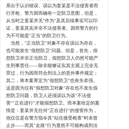
系出于认识错误、误以为姜某是不法侵害者而
行开枪、警方因而确有一定防卫意图，但是，
从当时之姜某并无"作为"及其后续事实可以印
证，姜某其实并非不法侵害者。因而警方的行
为不可能是"正当"的防卫行为。
当然，"正当防卫"对象不存在误以为存在，
也可能发生"假想防卫"问题。但是，首先，假
想防卫并非正当防卫，假想防卫人仍然可能产
生刑事责任――除非能够证实其主观上完全无
罪过，行为因而符合刑法上的意外事件规定；
其二，将本案界定为"假想防卫"也有失牵强。
这是因为仅有"假想防卫对象"存在也不发生假
想防卫问题，防卫人还须误以为该"不法侵
害""正在进行"才能假想防卫。而本案给定的案
情是：姜某并无任何"正在进行"的侵害作为，
他仅仅是在警方指令其"站住接受检查"时未曾
止步――而其"走路"行为显然不可能构成刑法