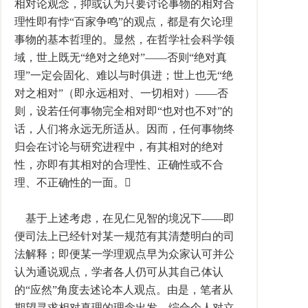
相对论观念，抑或认为只要讨论事物的相对合
理性即有悖“百家争鸣”的观点，都是有欠论理
事物的基本哲理的。显然，在哲学社会科学领
域，世上既无“绝对之绝对”——否则“绝对真
理”一定会固化、难以与时俱进；世上也无“绝
对之相对”（即永远相对、一切相对）——否
则，设若任何事物完全相对即“也对也不对”的
话，人们将永远无所适从。因而，任何事物终
归会在讨论与研究进程中，有其相对的绝对
性，亦即有其相对的合理性、正确性或不合
理、不正确性的一面。
基于上述考虑，在见仁见智的境况下——即
便司法上已经针对某一规范有其清楚明白的司
法解释；即便某一学理观点早为众家认可并公
认为通说观点，学者各人仍可从其自己体认
的“应然”角度去述论本人观点。由是，笔者从
期望寻求相对真理的理念出发，综合个人对立