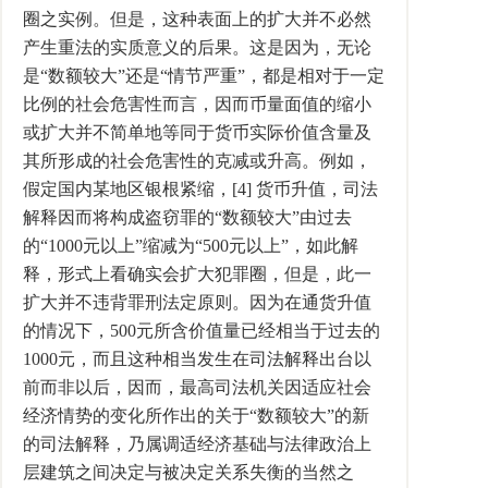
圈之实例。但是，这种表面上的扩大并不必然
产生重法的实质意义的后果。这是因为，无论
是“数额较大”还是“情节严重”，都是相对于一定
比例的社会危害性而言，因而币量面值的缩小
或扩大并不简单地等同于货币实际价值含量及
其所形成的社会危害性的克减或升高。例如，
假定国内某地区银根紧缩，[4] 货币升值，司法
解释因而将构成盗窃罪的“数额较大”由过去
的“1000元以上”缩减为“500元以上”，如此解
释，形式上看确实会扩大犯罪圈，但是，此一
扩大并不违背罪刑法定原则。因为在通货升值
的情况下，500元所含价值量已经相当于过去的
1000元，而且这种相当发生在司法解释出台以
前而非以后，因而，最高司法机关因适应社会
经济情势的变化所作出的关于“数额较大”的新
的司法解释，乃属调适经济基础与法律政治上
层建筑之间决定与被决定关系失衡的当然之