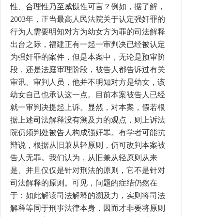
性、合理性乃至威慑性可言？例如，据了解，
2003年，正当最高人民法院关于认定强奸罪的
行为人需要明知对方为幼女方为罪的司法解释
出台之际，福建正有一起一审判决已经被认定
为强奸罪的案件，但是本案中，无论是预审阶
段，还是法庭审理阶段，被告人都告诉过有关
审讯、审判人员，他并不明知对方是幼女，该
幼女自己也承认这一点。目前本案被告人已经
就一审判决提起上诉。显然，对本案，假若根
据上述司法解释没有溯及力的观点，则上诉法
院仍须判处被告人构成强奸罪。有学者可能抗
辩说，根据从旧兼从轻原则，仍可改判本案被
告人无罪。我们认为，从旧兼从轻原则从来
是、并且仅仅是针对刑法的原则，它不是针对
司法解释的原则。可见，问题的症结仍然在
于：如此解读司法解释的溯及力，实则将司法
解释等同于刑事法律本身，因而才非要将原则