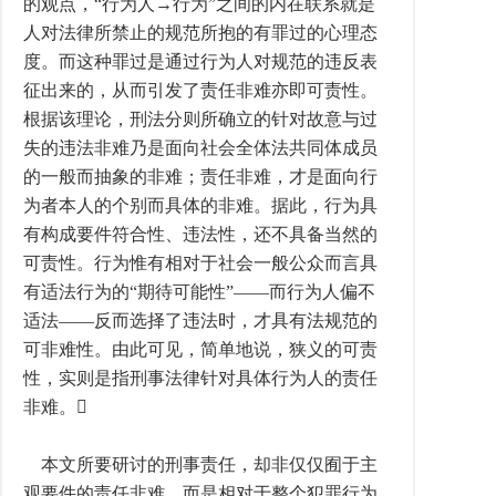
的观点，“行为人→行为”之间的内在联系就是
人对法律所禁止的规范所抱的有罪过的心理态
度。而这种罪过是通过行为人对规范的违反表
征出来的，从而引发了责任非难亦即可责性。
根据该理论，刑法分则所确立的针对故意与过
失的违法非难乃是面向社会全体法共同体成员
的一般而抽象的非难；责任非难，才是面向行
为者本人的个别而具体的非难。据此，行为具
有构成要件符合性、违法性，还不具备当然的
可责性。行为惟有相对于社会一般公众而言具
有适法行为的“期待可能性”——而行为人偏不
适法——反而选择了违法时，才具有法规范的
可非难性。由此可见，简单地说，狭义的可责
性，实则是指刑事法律针对具体行为人的责任
非难。
本文所要研讨的刑事责任，却非仅仅囿于主
观要件的责任非难，而是相对于整个犯罪行为