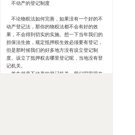
不动产的登记制度
不论物权法如何完善，如果没有一个好的不
动产登记法，那你的物权法都不会有好的效
果，不会得到切实的实施。想一下当年我们的
担保法生效，规定抵押权生效必须要有登记，
但是那时候我们的好多地方没有设立登记制
度。设立了抵押权去哪里登记呢，当地没有登
记机关。
首先就是不动产的登记机关。我们国家现在
的问题是登记机关不统一，多头登记，不统
一。这样给当事人的登记造成困难，给法律秩
序的建立导致障碍。另外一个问题就是那些不
动产登记机关本身就是行政管理机关，他们手
中握有行政管理权。因此我们看到一些地方的
规定，如必须对抵押物的价值进行评估，按照
评估的价值收取登记费。那企业为什么要设立