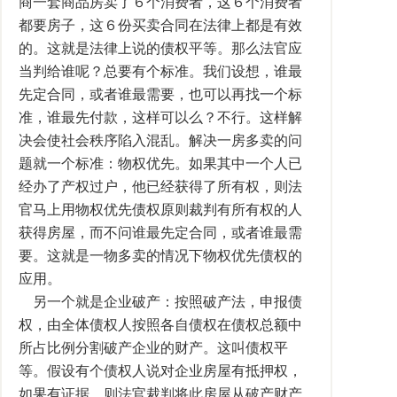
商一套商品房卖了６个消费者，这６个消费者
都要房子，这６份买卖合同在法律上都是有效
的。这就是法律上说的债权平等。那么法官应
当判给谁呢？总要有个标准。我们设想，谁最
先定合同，或者谁最需要，也可以再找一个标
准，谁最先付款，这样可以么？不行。这样解
决会使社会秩序陷入混乱。解决一房多卖的问
题就一个标准：物权优先。如果其中一个人已
经办了产权过户，他已经获得了所有权，则法
官马上用物权优先债权原则裁判有所有权的人
获得房屋，而不问谁最先定合同，或者谁最需
要。这就是一物多卖的情况下物权优先债权的
应用。
另一个就是企业破产：按照破产法，申报债
权，由全体债权人按照各自债权在债权总额中
所占比例分割破产企业的财产。这叫债权平
等。假设有个债权人说对企业房屋有抵押权，
如果有证据，则法官裁判将此房屋从破产财产