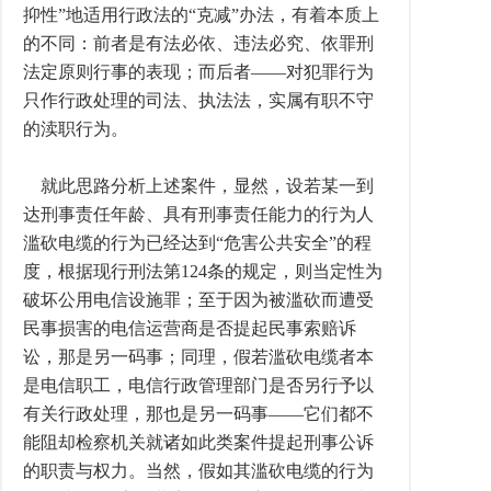
抑性”地适用行政法的“克减”办法，有着本质上
的不同：前者是有法必依、违法必究、依罪刑
法定原则行事的表现；而后者――对犯罪行为
只作行政处理的司法、执法法，实属有职不守
的渎职行为。
就此思路分析上述案件，显然，设若某一到
达刑事责任年龄、具有刑事责任能力的行为人
滥砍电缆的行为已经达到“危害公共安全”的程
度，根据现行刑法第124条的规定，则当定性为
破坏公用电信设施罪；至于因为被滥砍而遭受
民事损害的电信运营商是否提起民事索赔诉
讼，那是另一码事；同理，假若滥砍电缆者本
是电信职工，电信行政管理部门是否另行予以
有关行政处理，那也是另一码事――它们都不
能阻却检察机关就诸如此类案件提起刑事公诉
的职责与权力。当然，假如其滥砍电缆的行为