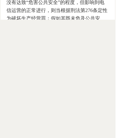
没有达致“危害公共安全”的程度，但影响到电
信运营的正常进行，则当根据刑法第276条定性
为破坏生产经营罪；假如其既未危及公共安
全、又未影响生产经营，但其被破坏的电缆价
值“数额较大或者有其他严重情节”者，宜根据
刑法第275条的规定，按故意毁坏公私财物罪处
理。
――本文原载《光明日报》2003年11月4日
理论版
来源：中国社会科学院法学研究所