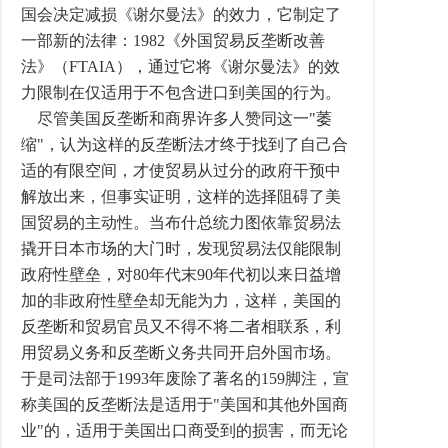
国会决定减损《谢尔曼法》的效力，它制定了
一部新的法律：1982《外国贸易反垄断改善
法》（FTAIA），通过它将《谢尔曼法》的效
力限制在仅适用于不包含进口到美国的行为。
尽管美国反垄断和商界许多人赞同这一"萎
缩"，认为这样的反垄断法才终于找到了自己合
适的有限空间，才使贸易从过分的政府干预中
解放出来，但事实证明，这样的选择阻碍了美
国贸易的主动性。当布什总统力图依靠贸易法
撬开日本市场的大门时，发现贸易法仅能限制
政府性壁垒，对80年代末90年代初以来日益增
加的非政府性壁垒却无能为力，这样，美国的
反垄断和贸易官员又不得不将二者相联系，利
用贸易义务和反垄断义务共同开启外国市场。
于是司法部于1993年废除了著名的159脚注，宣
称美国的反垄断法是适用于"美国和其他外国商
业"的，适用于美国出口商受到的损害，而无论