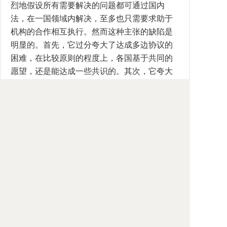
烈地假设所有需要解决的问题都可通过国内
法，在一国领域内解决，至多也只需要求助于
机构的合作相互执行。然而这种主张的缺陷是
明显的。首先，它过分夸大了达成多边协议的
困难，在比较原则的程度上，各国基于共同的
愿望，还是能达成一些共识的。其次，它夸大
了一国国内法和机构合作的作用。如果一国可
任意行为适用其本国法的话，它当然地也可促
成国际反垄断法的完全统一，有了后者，前者
根本就不再需要了，所以这二者是相互矛盾
的。对于机构合作，前提是各国必须存在共同
利益，然而却有足够的事例表明，各国认识到
的利益正好是相反的。再次，一国的国内法，
如美国的《谢尔曼法》、301条款等，可用来报
复他国的政府性壁垒，但对他国私人的行为，
如私人壁垒等却无法着力，所以这种主张实则
是认为只有植根于政府干预的障碍才真正构成