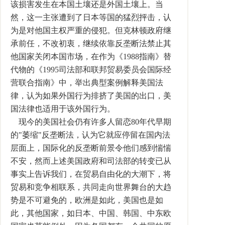
该损害发生在本国土壤还是外国土壤上。当
然，这一主张遭到了日本等国的猛烈抨击，认
为是对他国主权严重的侵犯。但克林顿政府继
承前任，不改初衷，继续依靠反垄断法禁止其
他国家关闭本国市场，在作为《1988指南》替
代物的《1995司法部和联邦贸易委员会国际经
营联合指南》中，举出典型案例解释美国法
律，认为如果外国行为排挤了美国的出口，美
国法律也适用于该外国行为。
现今的美国社会仍有许多人留恋80年代早期
的"萎缩"反垄断法，认为它就应停留在国内法
层面上，国际化的反垄断前景令他们感到惴惴
不安，然而上述美国政府和司法部的转变已从
事实上告诉我们，在贸易自由化的大潮下，将
贸易和竞争相联系，共同走向世界舞台的大趋
势是不可避免的，欧洲是如此，美国也是如
此，其他国家，如日本、中国、韩国、中东欧