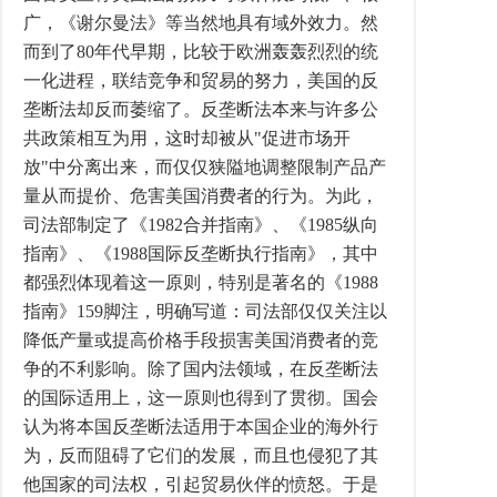
广，《谢尔曼法》等当然地具有域外效力。然
而到了80年代早期，比较于欧洲轰轰烈烈的统
一化进程，联结竞争和贸易的努力，美国的反
垄断法却反而萎缩了。反垄断法本来与许多公
共政策相互为用，这时却被从"促进市场开
放"中分离出来，而仅仅狭隘地调整限制产品产
量从而提价、危害美国消费者的行为。为此，
司法部制定了《1982合并指南》、《1985纵向
指南》、《1988国际反垄断执行指南》，其中
都强烈体现着这一原则，特别是著名的《1988
指南》159脚注，明确写道：司法部仅仅关注以
降低产量或提高价格手段损害美国消费者的竞
争的不利影响。除了国内法领域，在反垄断法
的国际适用上，这一原则也得到了贯彻。国会
认为将本国反垄断法适用于本国企业的海外行
为，反而阻碍了它们的发展，而且也侵犯了其
他国家的司法权，引起贸易伙伴的愤怒。于是