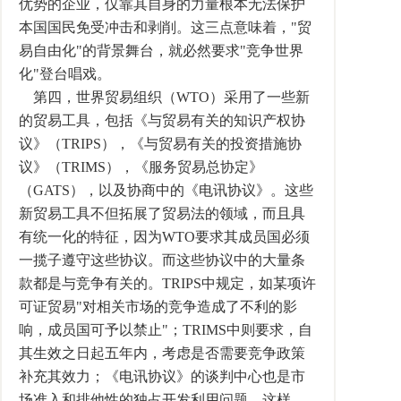
优势的企业，仅靠其自身的力量根本无法保护
本国国民免受冲击和剥削。这三点意味着，"贸
易自由化"的背景舞台，就必然要求"竞争世界
化"登台唱戏。
第四，世界贸易组织（WTO）采用了一些新
的贸易工具，包括《与贸易有关的知识产权协
议》（TRIPS），《与贸易有关的投资措施协
议》（TRIMS），《服务贸易总协定》
（GATS），以及协商中的《电讯协议》。这些
新贸易工具不但拓展了贸易法的领域，而且具
有统一化的特征，因为WTO要求其成员国必须
一揽子遵守这些协议。而这些协议中的大量条
款都是与竞争有关的。TRIPS中规定，如某项许
可证贸易"对相关市场的竞争造成了不利的影
响，成员国可予以禁止"；TRIMS中则要求，自
其生效之日起五年内，考虑是否需要竞争政策
补充其效力；《电讯协议》的谈判中心也是市
场准入和排他性的独占开发利用问题。这样，