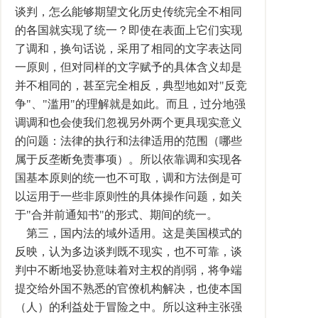
谈判，怎么能够期望文化历史传统完全不相同
的各国就实现了统一？即使在表面上它们实现
了调和，换句话说，采用了相同的文字表达同
一原则，但对同样的文字赋予的具体含义却是
并不相同的，甚至完全相反，典型地如对"反竞
争"、"滥用"的理解就是如此。而且，过分地强
调调和也会使我们忽视另外两个更具现实意义
的问题：法律的执行和法律适用的范围（哪些
属于反垄断免责事项）。所以依靠调和实现各
国基本原则的统一也不可取，调和方法倒是可
以运用于一些非原则性的具体操作问题，如关
于"合并前通知书"的形式、期间的统一。
第三，国内法的域外适用。这是美国模式的
反映，认为多边谈判既不现实，也不可靠，谈
判中不断地妥协意味着对主权的削弱，将争端
提交给外国不熟悉的官僚机构解决，也使本国
（人）的利益处于冒险之中。所以这种主张强