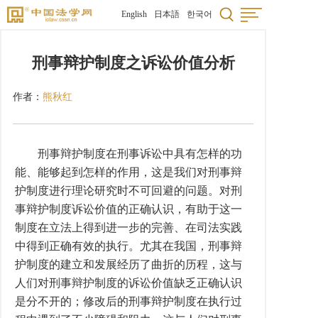
English
日本語
한국어
刑事辩护制度之诉讼价值分析
作者：
熊秋红
刑事辩护制度在刑事诉讼中具有怎样的功
能、能够起到怎样的作用，这是我们对刑事辩
护制度进行理论研究时不可回避的问题。对刑
事辩护制度诉讼价值的正确认识，有助于这一
制度在立法上得到进一步的完善、在司法实践
中得到正确有效的执行。尤其在我国，刑事辩
护制度的建立和发展经历了曲折的历程，这与
人们对刑事辩护制度的诉讼价值缺乏正确认识
是分不开的；修改后的刑事辩护制度在执行过