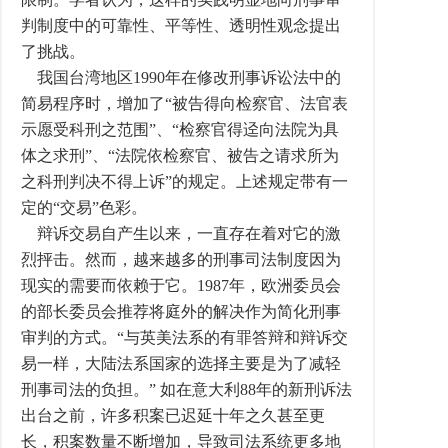
判制度中的可靠性、平等性、透明性观念提出
了挑战。
我国台湾地区1990年在修改刑事诉讼法中的
简易程序时，增加了“被告得向检察官、法官表
示愿受科刑之范围”、“检察官得迳向法院为具
体之求刑”、“法院依检察官、被告之请求所为
之科刑判决不得上诉”的规定。上述规定带有一
定的“交易”色彩。
辩诉交易自产生以来，一直存在着对它的激
烈抨击。然而，越来越多的刑事司法制度因为
现实的需要而依赖于它。1987年，欧洲委员会
的部长委员会推荐将庭外的解决作为简化刑事
审判的方式。“与英美法系的有罪答辩和辩诉交
易一样，大陆法系国家的选择主要是为了减轻
刑事司法的负担。” 如在意大利88年的新刑诉法
出台之前，许多积案已迟延十年之久甚至更
长，积案数量不断增加，导致司法系统更多地