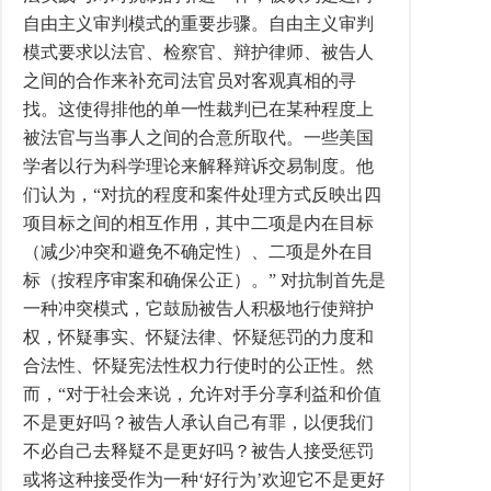
自由主义审判模式的重要步骤。自由主义审判
模式要求以法官、检察官、辩护律师、被告人
之间的合作来补充司法官员对客观真相的寻
找。这使得排他的单一性裁判已在某种程度上
被法官与当事人之间的合意所取代。一些美国
学者以行为科学理论来解释辩诉交易制度。他
们认为，“对抗的程度和案件处理方式反映出四
项目标之间的相互作用，其中二项是内在目标
（减少冲突和避免不确定性）、二项是外在目
标（按程序审案和确保公正）。” 对抗制首先是
一种冲突模式，它鼓励被告人积极地行使辩护
权，怀疑事实、怀疑法律、怀疑惩罚的力度和
合法性、怀疑宪法性权力行使时的公正性。然
而，“对于社会来说，允许对手分享利益和价值
不是更好吗？被告人承认自己有罪，以便我们
不必自己去释疑不是更好吗？被告人接受惩罚
或将这种接受作为一种‘好行为’欢迎它不是更好