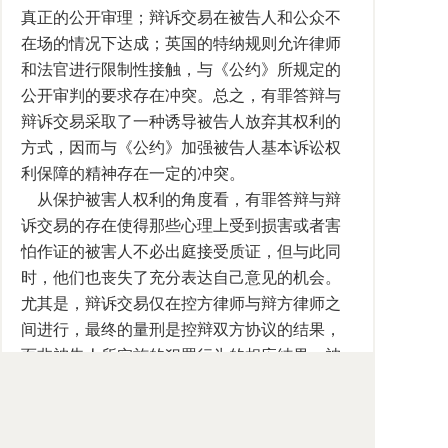
真正的公开审理；辩诉交易在被告人和公众不
在场的情况下达成；英国的特纳规则允许律师
和法官进行限制性接触，与《公约》所规定的
公开审判的要求存在冲突。总之，有罪答辩与
辩诉交易采取了一种诱导被告人放弃其权利的
方式，因而与《公约》加强被告人基本诉讼权
利保障的精神存在一定的冲突。
从保护被害人权利的角度看，有罪答辩与辩
诉交易的存在使得那些心理上受到损害或者害
怕作证的被害人不必出庭接受质证，但与此同
时，他们也丧失了充分表达自己意见的机会。
尤其是，辩诉交易仅在控方律师与辩方律师之
间进行，最终的量刑是控辩双方协议的结果，
而非被告人所实施的犯罪行为的相应结果，被
害人无权参加，也无权派代理人参加，这使得
最终达成的协议未将被害人的意愿包含其中。
关于有罪答辩与辩诉交易制度，还可以从合