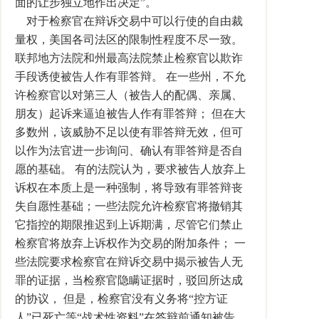
面的让步独立地作出决定”。
对于检察官在辩诉交易中可以行使的自由裁
量权，美国各司法区的限制性程度不尽一致。
联邦地方法院和州最高法院禁止检察官以欺诈
手段诱使被告人作有罪答辩。 在一些州，不允
许检察官以对第三人（被告人的配偶、亲属、
朋友）起诉来逼迫被告人作有罪答辩； 但在大
多数州，该威胁不足以使有罪答辩无效，但可
以作为法官进一步询问、确认有罪答辩是否自
愿的基础。 有的法院认为，要求被告人放弃上
诉权在本质上是一种强制，将导致有罪答辩丧
失自愿性基础；一些法院允许检察官将撤销其
它指控的期限推迟到上诉期满，尽管它们禁止
检察官将放弃上诉权作为交易的附加条件； 一
些法院要求检察官在辩诉交易中揭示被告人无
罪的证据，当检察官隐瞒证据时，驳回所达成
的协议， 但是，检察官没有义务将“控方证
人”已死亡等“战术性资料”在答辩前通知被告