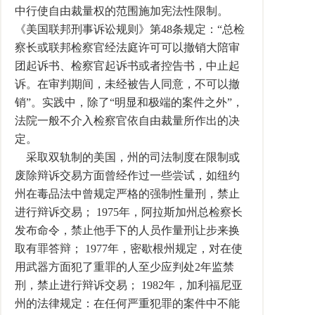
中行使自由裁量权的范围施加宪法性限制。
《美国联邦刑事诉讼规则》第48条规定：“总检
察长或联邦检察官经法庭许可可以撤销大陪审
团起诉书、检察官起诉书或者控告书，中止起
诉。在审判期间，未经被告人同意，不可以撤
销”。实践中，除了“明显和极端的案件之外”，
法院一般不介入检察官依自由裁量所作出的决
定。
采取双轨制的美国，州的司法制度在限制或
废除辩诉交易方面曾经作过一些尝试，如纽约
州在毒品法中曾规定严格的强制性量刑，禁止
进行辩诉交易； 1975年，阿拉斯加州总检察长
发布命令，禁止他手下的人员作量刑让步来换
取有罪答辩； 1977年，密歇根州规定，对在使
用武器方面犯了重罪的人至少应判处2年监禁
刑，禁止进行辩诉交易； 1982年，加利福尼亚
州的法律规定：在任何严重犯罪的案件中不能