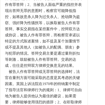
作有罪答辩；2、当被告人面临严重的指控并表
现出答辩无罪的意图时，检察官可能降低指
控，如将故意杀人降为过失杀人、抢劫降为盗
窃、强奸降为性骚扰等，以换取被告人作有罪
答辩。事实交易指在某些案件中，控辩双方达
成协议，被告人作有罪答辩，而检察官承诺以
特定的方式陈述案情，如不提及某个加重情节
或不提及其他人（如被告人的配偶、朋友）参
与犯罪的情况。答辩交易主要是通过量刑折扣
等刺激，鼓励被告人作有罪答辩。交易的达
成，往往是控辩双方律师交换意见的结果。
被告人作有罪答辩或无罪答辩的选择时，法
官在量刑方面可能采取的态度是其考虑的关键
因素。英国上诉法院在1970年的特纳案中制定
了指导法官和律师行为的规则：1、律师可自由
地为被告人提供他认为最佳的建议，如果需
要，律师能够使用强烈的措辞；2、在听取律师