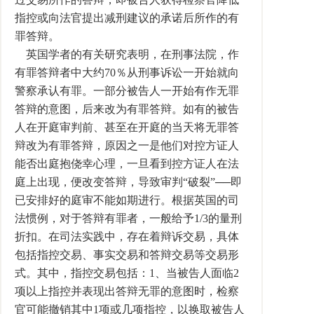
指控或向法官提出减刑建议的承诺后所作的有
罪答辩。
英国学者的有关研究表明，在刑事法院，作
有罪答辩者中大约70％从刑事诉讼一开始就向
警察承认有罪。一部分被告人一开始有作无罪
答辩的意图，后来改为有罪答辩。如有的被告
人在开庭审判前、甚至在开庭的当天将无罪答
辩改为有罪答辩，原因之一是他们对控方证人
能否出庭抱侥幸心理，一旦看到控方证人在法
庭上出现，便改变答辩，导致审判“破裂”──即
已安排好的庭审不能如期进行。根据英国的司
法惯例，对于答辩有罪者，一般给予1/3的量刑
折扣。在司法实践中，存在着辩诉交易，具体
包括指控交易、事实交易和答辩交易等交易形
式。其中，指控交易包括：1、当被告人面临2
项以上指控并表现出答辩无罪的意图时，检察
官可能撤销其中1项或几项指控，以换取被告人