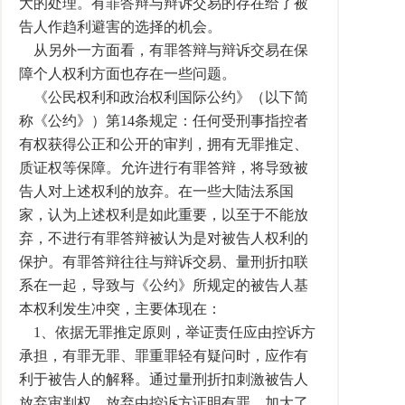
大的处理。有罪答辩与辩诉交易的存在给了被
告人作趋利避害的选择的机会。
从另外一方面看，有罪答辩与辩诉交易在保
障个人权利方面也存在一些问题。
《公民权利和政治权利国际公约》（以下简
称《公约》）第14条规定：任何受刑事指控者
有权获得公正和公开的审判，拥有无罪推定、
质证权等保障。允许进行有罪答辩，将导致被
告人对上述权利的放弃。在一些大陆法系国
家，认为上述权利是如此重要，以至于不能放
弃，不进行有罪答辩被认为是对被告人权利的
保护。有罪答辩往往与辩诉交易、量刑折扣联
系在一起，导致与《公约》所规定的被告人基
本权利发生冲突，主要体现在：
1、依据无罪推定原则，举证责任应由控诉方
承担，有罪无罪、罪重罪轻有疑问时，应作有
利于被告人的解释。通过量刑折扣刺激被告人
放弃审判权、放弃由控诉方证明有罪，加大了