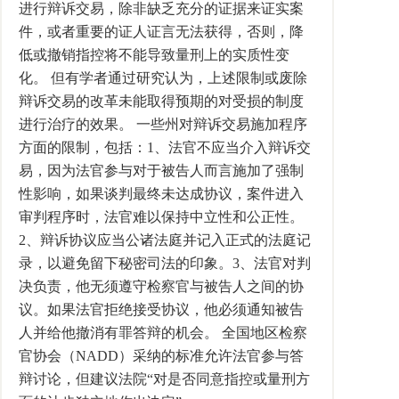
进行辩诉交易，除非缺乏充分的证据来证实案
件，或者重要的证人证言无法获得，否则，降
低或撤销指控将不能导致量刑上的实质性变
化。 但有学者通过研究认为，上述限制或废除
辩诉交易的改革未能取得预期的对受损的制度
进行治疗的效果。 一些州对辩诉交易施加程序
方面的限制，包括：1、法官不应当介入辩诉交
易，因为法官参与对于被告人而言施加了强制
性影响，如果谈判最终未达成协议，案件进入
审判程序时，法官难以保持中立性和公正性。
2、辩诉协议应当公诸法庭并记入正式的法庭记
录，以避免留下秘密司法的印象。3、法官对判
决负责，他无须遵守检察官与被告人之间的协
议。如果法官拒绝接受协议，他必须通知被告
人并给他撤消有罪答辩的机会。 全国地区检察
官协会（NADD）采纳的标准允许法官参与答
辩讨论，但建议法院“对是否同意指控或量刑方