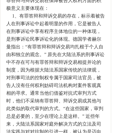
罪答辩与辩诉交易在保障被告人权利方面的积
极意义主要体现在：
1、有罪答辩和辩诉交易的存在，标示着被告
人在刑事诉讼中起着明显的作用，它是被告人
在刑事诉讼中享有程序主体地位的一种体现，
是刑事诉讼民事诉讼化的体现。德国学者赫尔
曼指出：“有罪答辩和辩诉交易均扎根于个人自
由和独立的观念。” 原先在大陆法系的刑事诉讼
中不存在可与有罪答辩和辩诉交易相提并论的
制度，因为根据大陆法系国家传统的法律观，
对刑事司法的控制权专属于国家司法官员，被
告人没有任何权利妨碍司法机构对案件客观真
相的寻求。通常当他们借鉴对抗式审判方式
时，他们不采纳有罪答辩、辩诉交易或其他与
此类似的取代审判的方式。“在这些国家，审判
总是必要的，至少在理论上是这样。” 近些年
来，大陆法系国家对庭外解决方式的立法及司
法实践与对对抗制的引进一样，被认为是迈向