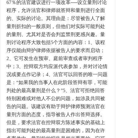
67％的法官建议进行一项改革──设立量刑讨论
程序，允许法官和律师就答辩和量刑进行全面
的、实际的讨论。其理由是：尽管被告人了解
量刑折扣的一般原则，但他们对实际可能判处
的量刑、尤其对是否会判监禁刑更感兴趣。量
刑讨论程序大致包括5个方面的内容：1、该程
序仅能由辩护律师依据被告人的要求而启动；
2、它可发生在预审、庭前审查或者审判程序
中；3、控辩双方均应派代表参加，并对讨论情
况或要点作记录；4、法官可以回答的唯一问题
是：“如果我的当事人在此阶段答辩有罪，可能
判处的最高量刑是什么？”5、法官可拒绝回答
特别困难或对他人不公的问题，如涉及共同被
告的问题。该建议有助于辩护律师预测法官在
量刑方面的态度，指导被告人作出答辩选择。
但是，要求法官在控辩双方陈述事实的基础上
指出可能判处的最高量刑是困难的，因为在许