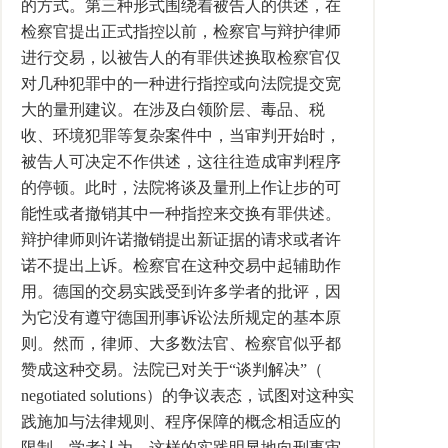
的方式。第三种形式围绕着被告人的供述，在
检察官提出正式指控以前，检察官与辩护律师
进行交易，以被告人的有罪供述换取检察官仅
对几种犯罪中的一种进行指控或向法院提交宽
大的量刑建议。在涉及白领阶层、毒品、税
收、环境犯罪等复杂案件中，当审判开始时，
被告人可决定不作供述，这往往造成审判程序
的停顿。此时，法院将谈及量刑上作让步的可
能性或者撤销其中一种指控来交换有罪供述。
辩护律师则许诺撤销提出新证据的请求或者许
诺不提出上诉。检察官在这种交易中起辅助作
用。德国的交易实践受到许多学者的批评，因
为它没有遵守德国刑事诉讼法所规定的基本原
则。然而，律师、大多数法官、检察官似乎都
赞成这种交易。法院已对关于“谈判解决”（
negotiated solutions）的争议表态，试图对这种实
践施加与法律规则、程序保障的概念相适应的
限制。学者认为，这样的实践明显地向刑事审