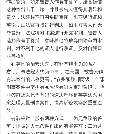
作出答辩。如果被告人作有罪答辩，法官确信
这种答辩出于自愿，并且被告人懂得其后果和
意义，法院将不再召集陪审团，也不经听证和
辩论，由法官直接进行判决；如果被告人作无
罪答辩，法院将对此案进行开庭审判。被告人
选择作有罪答辩，意味着他将放弃由陪审团审
判、对不利于他的证人进行质证、反对自我归
罪等权利。
在英国的治安法院，有罪答辩率为90％左
右，刑事法院大约为65％； 在美国，被告人作
有罪答辩的比例更高，“在州和联邦两级，全部
刑事案件中至少有90％没有进入审理阶段”。 有
罪答辩及以此为基础的速决程序是英美法系国
家处理大量刑事案件、提高诉讼效率的重要途
径。
有罪答辩一般有两种方式：一为无争议的答
辩，即被告人无条件作出的有罪答辩：二为通
过交易所作的答辩，即被告人获得检察官降低