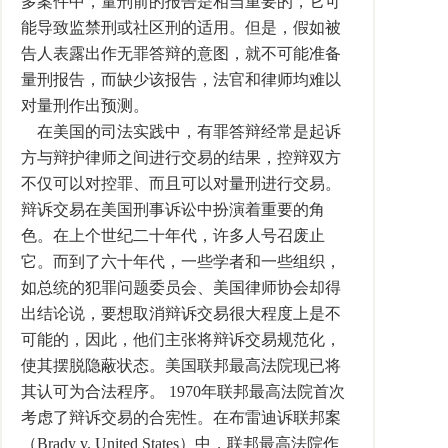
多案件中，量刑前的报告是相当重要的，它可
能导致监禁刑或社区刑的适用。但是，假如被
告人表露出作无罪答辩的意图，就不可能准备
量刑报告，而缺少该报告，法官和律师均难以
对量刑作出预测。
在美国的司法实践中，有罪答辩经常是起诉
方与辩护律师之间进行交易的结果，控辩双方
不仅可以对控罪、而且可以对量刑进行交易。
辩诉交易在美国刑事诉讼中扮演着重要的角
色。在上个世纪二十年代，许多人号召废止
它。而到了六十年代，一些学者和一些组织，
如总统的犯罪问题委员会、美国律师协会却得
出结论说，要想取消辩诉交易很大程度上是不
可能的，因此，他们主张将辩诉交易规范化，
使其摆脱隐蔽状态。美国联邦最高法院现已将
其认可为合法程序。 1970年联邦最高法院首次
考虑了辩诉交易的合宪性。在布雷迪诉联邦案
（Brady v. United States）中，联邦最高法院作