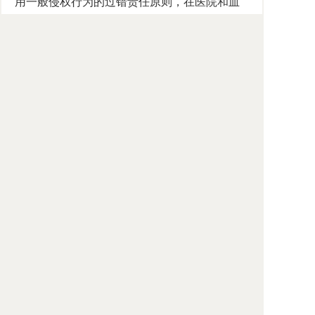
用一般侵权行为的过错责任原则，在医院和血
站均无过错的情形受害人的补偿问题，建议通
过设立专门的补偿基金制度予以解决。
现行民法通则仅规定了人格（姓名、肖像、
名誉）损害的精神损害赔偿，未规定人身伤害
的精神损害赔偿，致消费者人身伤害情形的精
神损害赔偿往往得不到认可。建议在民法典侵
权行为编明文规定在人身伤害的情形受害人有
权请求精神损害赔偿，在受害人死亡的情形，
其配偶和父母有权请求精神损害赔偿。至于精
神损害赔偿金额，应当由法庭根据具体案情决
定，法律不能也难以规定具体标准。
消费者在报刊发表批评经营者产品、服务质
量低劣及揭露经营者欺诈行为的文章，被经营
者起诉侵害名誉的案件，涉及消费者和经营者
双方利益的平衡，建议在民法典侵权行为编总
则明文规定禁止权利滥用原则。依此原则，消
费者在报刊发表批评经营者的文章，属于正当