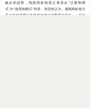
融合的趋势，我国商标制度正逐渐从“注册制模
式”向“使用制模式”转变。张浩然认为，规制商标抢注
及之后的滥用行为是此次修法的重要内容之一，应注
意“一刀切”规制模式可能对市场正常经营秩序产生的
负面影响。
法学研究所、国际法研究所科研人员和相关专业
研究生共40余人参加论坛。论坛由中国社会科学院法
学研究所主办，“创新发展与知识产权法律制度完
善”创新项目组承办，中国社会科学院知识产权中心协
办。
（撰稿：许畅）