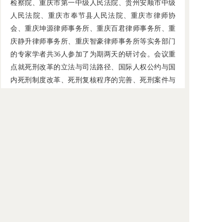
检察院、重庆市第一中级人民法院、贵州安顺市中级
人民法院、重庆市奉节县人民法院、重庆市律师协
会、重庆坤源律师事务所、重庆百君律师事务所、重
庆静升律师事务所、重庆智豪律师事务所等实务部门
的专家学者共36人参加了为期两天的研讨会。会议重
点就死刑改革的立法与司法路径、国际人权公约与国
内死刑制度改革、死刑复核程序的完善、死刑案件与
辩护权、毒品案件与死刑适用、死刑案件证明标准等
问题进行了深入而热烈的研讨。本次研讨会旨在加强
法学界与法律实务部门在死刑改革问题上的沟通，共
同为死刑制度改革建言献策。
法学所和国际法所的陈泽宪研究员、熊秋红研究
员、刘仁文研究员、樊文副研究员等在会上作了主题
发言。