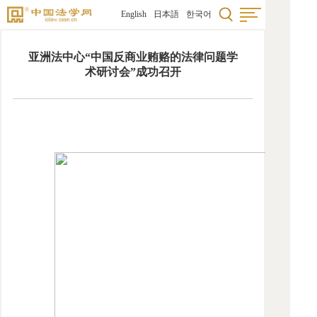
English
日本語
한국어
首页
亚洲法中心“中国反商业贿赂的法律问题学
法学
术研讨会”成功召开
国际
研究
科研
学术
法学
法学
图书