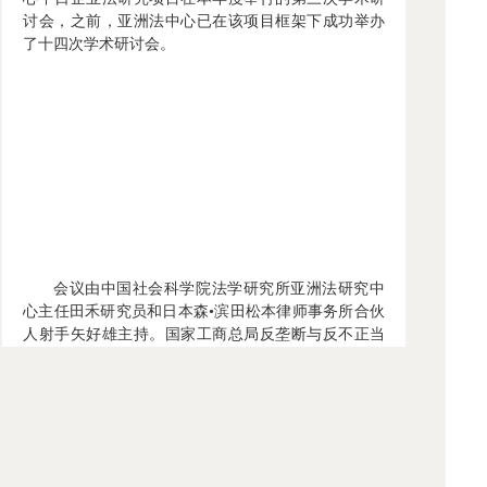
讨会，之前，亚洲法中心已在该项目框架下成功举办
了十四次学术研讨会。
会议由中国社会科学院法学研究所亚洲法研究中
心主任田禾研究员和日本森•滨田松本律师事务所合伙
人射手矢好雄主持。国家工商总局反垄断与反不正当
竞争执法局副局级巡视员韦犁和中国社会科学院法学
研究所刘仁文研究员分别从行政执法和犯罪的角度做
了主题报告。来自日方企业的代表对所关心的反商业
贿赂法律问题与主讲人进行了热烈的讨论和互动