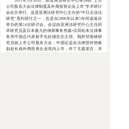
2011年5月30日，由亚洲法研究中心举办的“上市
公司股东大会法律制度及外商投资企业上市”学术研讨
会在京举行。这是亚洲法研究中心主办的“中日企业法
研究”系列研讨之一，也是自2006年以来5年间该项目
举办的第14次研讨会。会议由亚洲法研究中心主任田
禾研究员及日本最大的律师事务所森•滨田松本法律事
务所中国总代表射手矢好雄先生主持。我所邹海林研
究员就上市公司股东大会，中国证监会法律部何艳春
副处长就外商投资企业境内上市，作了主题发言，并
同与会人员就相关问题进行了深入地讨论。来自三井
化学、三菱重工、本田、东芝、日立等日本企业的法
务代表参加了研讨会。