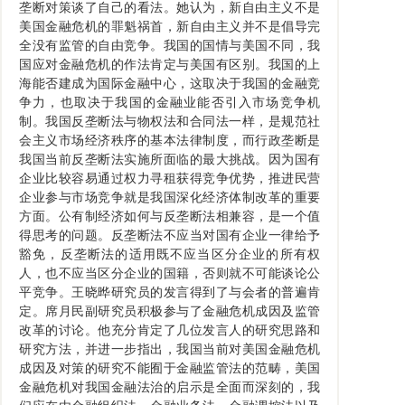
垄断对策谈了自己的看法。她认为，新自由主义不是
美国金融危机的罪魁祸首，新自由主义并不是倡导完
全没有监管的自由竞争。我国的国情与美国不同，我
国应对金融危机的作法肯定与美国有区别。我国的上
海能否建成为国际金融中心，这取决于我国的金融竞
争力，也取决于我国的金融业能否引入市场竞争机
制。我国反垄断法与物权法和合同法一样，是规范社
会主义市场经济秩序的基本法律制度，而行政垄断是
我国当前反垄断法实施所面临的最大挑战。因为国有
企业比较容易通过权力寻租获得竞争优势，推进民营
企业参与市场竞争就是我国深化经济体制改革的重要
方面。公有制经济如何与反垄断法相兼容，是一个值
得思考的问题。反垄断法不应当对国有企业一律给予
豁免，反垄断法的适用既不应当区分企业的所有权
人，也不应当区分企业的国籍，否则就不可能谈论公
平竞争。王晓晔研究员的发言得到了与会者的普遍肯
定。席月民副研究员积极参与了金融危机成因及监管
改革的讨论。他充分肯定了几位发言人的研究思路和
研究方法，并进一步指出，我国当前对美国金融危机
成因及对策的研究不能囿于金融监管法的范畴，美国
金融危机对我国金融法治的启示是全面而深刻的，我