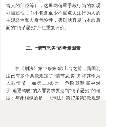
害人的部位等），这里均偏重手段行为的客观
可描述性，而不包含至少不重点关注行为人的
主观恶性和人身危险性，否则就容易与本款后
面的“情节恶劣”产生重复评价。
三、“情节恶劣”的考量因素
在《刑法》第17条第3款出台之前，我国刑
法已有多个条款规定了“情节恶劣”并将其作为
入罪情节，如第133条之一危险驾驶罪中对
于“追逐驾驶”的入罪要求要达到“情节恶劣”的程
度；与此相似的是，《刑法》第17条第3款规定
了“情节恶劣”的入刑条件。对这里的“情节恶
劣”如何理解，有学者认为要坚持主客观综合评
价说，既要考察犯罪是否有组织有预谋地实