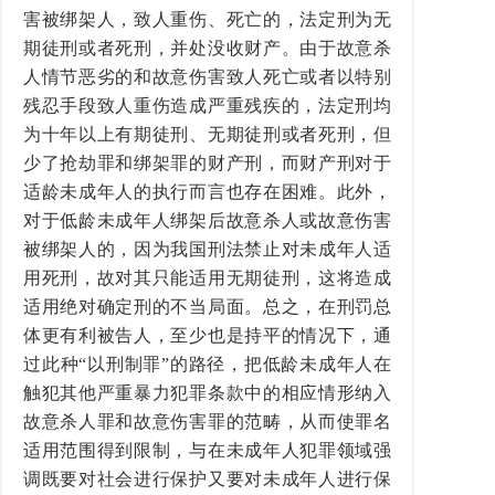
害被绑架人，致人重伤、死亡的，法定刑为无
期徒刑或者死刑，并处没收财产。由于故意杀
人情节恶劣的和故意伤害致人死亡或者以特别
残忍手段致人重伤造成严重残疾的，法定刑均
为十年以上有期徒刑、无期徒刑或者死刑，但
少了抢劫罪和绑架罪的财产刑，而财产刑对于
适龄未成年人的执行而言也存在困难。此外，
对于低龄未成年人绑架后故意杀人或故意伤害
被绑架人的，因为我国刑法禁止对未成年人适
用死刑，故对其只能适用无期徒刑，这将造成
适用绝对确定刑的不当局面。总之，在刑罚总
体更有利被告人，至少也是持平的情况下，通
过此种“以刑制罪”的路径，把低龄未成年人在
触犯其他严重暴力犯罪条款中的相应情形纳入
故意杀人罪和故意伤害罪的范畴，从而使罪名
适用范围得到限制，与在未成年人犯罪领域强
调既要对社会进行保护又要对未成年人进行保