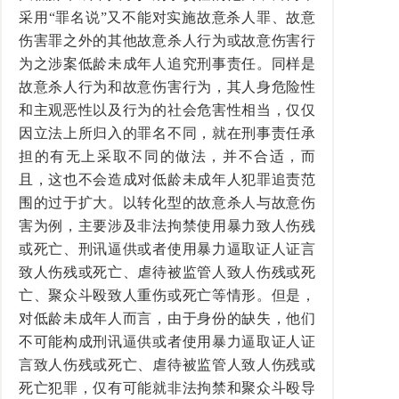
采用“罪名说”又不能对实施故意杀人罪、故意
伤害罪之外的其他故意杀人行为或故意伤害行
为之涉案低龄未成年人追究刑事责任。同样是
故意杀人行为和故意伤害行为，其人身危险性
和主观恶性以及行为的社会危害性相当，仅仅
因立法上所归入的罪名不同，就在刑事责任承
担的有无上采取不同的做法，并不合适，而
且，这也不会造成对低龄未成年人犯罪追责范
围的过于扩大。以转化型的故意杀人与故意伤
害为例，主要涉及非法拘禁使用暴力致人伤残
或死亡、刑讯逼供或者使用暴力逼取证人证言
致人伤残或死亡、虐待被监管人致人伤残或死
亡、聚众斗殴致人重伤或死亡等情形。但是，
对低龄未成年人而言，由于身份的缺失，他们
不可能构成刑讯逼供或者使用暴力逼取证人证
言致人伤残或死亡、虐待被监管人致人伤残或
死亡犯罪，仅有可能就非法拘禁和聚众斗殴导