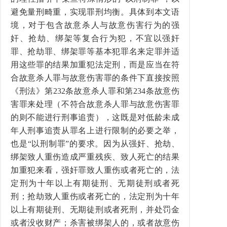
避免量刑畸重，实现罪刑均衡。具体到本文语
境，对于包含故意杀人与故意伤害行为的强
奸、抢劫、绑架等复合行为犯，不宜以强奸
罪、抢劫罪、绑架罪等基本犯罪名来定罪并适
用这些罪的结果加重犯法定刑，而是应当在符
合故意杀人罪与故意伤害罪的条件下直接按照
《刑法》第232条故意杀人罪和第234条故意伤
害罪来处理（不符合故意杀人罪与故意伤害罪
的则不能进行刑事追责），这既是对低龄未成
年人刑事追责从罪名上进行限制的必要之举，
也是“以刑制罪”的要求。因为从强奸、抢劫、
绑架致人重伤造成严重残疾、致人死亡的结果
加重犯来看，强奸罪致人重伤或者死亡的，法
定刑为十年以上有期徒刑、无期徒刑或者死
刑；抢劫致人重伤或者死亡的，法定刑为十年
以上有期徒刑、无期徒刑或者死刑，并处罚金
或者没收财产；杀害被绑架人的，或者故意伤