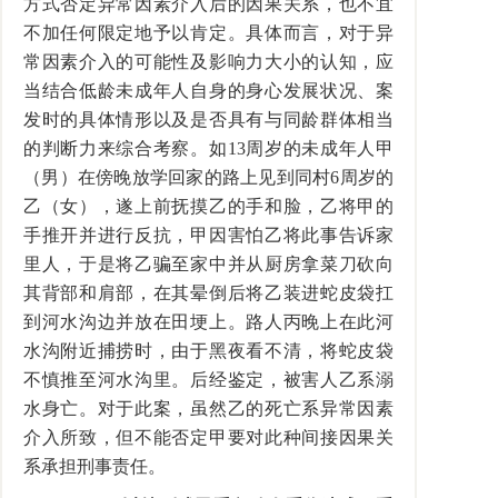
方式否定异常因素介入后的因果关系，也不宜
不加任何限定地予以肯定。具体而言，对于异
常因素介入的可能性及影响力大小的认知，应
当结合低龄未成年人自身的身心发展状况、案
发时的具体情形以及是否具有与同龄群体相当
的判断力来综合考察。如13周岁的未成年人甲
（男）在傍晚放学回家的路上见到同村6周岁的
乙（女），遂上前抚摸乙的手和脸，乙将甲的
手推开并进行反抗，甲因害怕乙将此事告诉家
里人，于是将乙骗至家中并从厨房拿菜刀砍向
其背部和肩部，在其晕倒后将乙装进蛇皮袋扛
到河水沟边并放在田埂上。路人丙晚上在此河
水沟附近捕捞时，由于黑夜看不清，将蛇皮袋
不慎推至河水沟里。后经鉴定，被害人乙系溺
水身亡。对于此案，虽然乙的死亡系异常因素
介入所致，但不能否定甲要对此种间接因果关
系承担刑事责任。