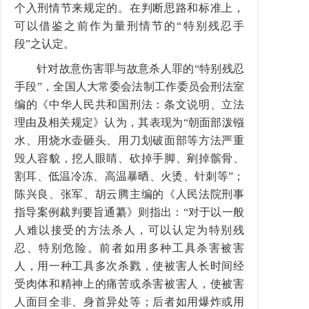
个入刑情节来规定的。在判断思路和标准上，
可以借鉴之前作为量刑情节的“特别残忍手
段”之认定。
针对故意伤害罪与故意杀人罪的“特别残忍
手段”，全国人大常委会法制工作委员会刑法室
编的《中华人民共和国刑法：条文说明、立法
理由及相关规定》认为，其表现为“朝面部泼镪
水、用烧水壶砸头、用刀划破面部等方法严重
毁人容貌，挖人眼睛、砍掉手脚、剜掉髌骨、
割耳、低温冷冻、高温暴晒、火烫、针刺等”；
陈兴良、张军、胡云腾主编的《人民法院刑事
指导案例裁判要旨通纂》则指出：“对于以一般
人难以接受的方法杀人，可以认定为特别残
忍、特别危险。前者如用多种工具杀害被害
人，用一种工具多次杀戮，使被害人长时间经
受肉体和精神上的痛苦或杀害被害人，使被害
人面目全非、身首异处等；后者如用爆炸或用