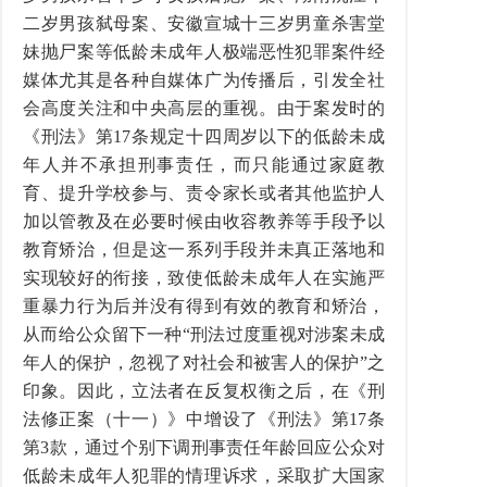
二岁男孩弑母案、安徽宣城十三岁男童杀害堂
妹抛尸案等低龄未成年人极端恶性犯罪案件经
媒体尤其是各种自媒体广为传播后，引发全社
会高度关注和中央高层的重视。由于案发时的
《刑法》第17条规定十四周岁以下的低龄未成
年人并不承担刑事责任，而只能通过家庭教
育、提升学校参与、责令家长或者其他监护人
加以管教及在必要时候由收容教养等手段予以
教育矫治，但是这一系列手段并未真正落地和
实现较好的衔接，致使低龄未成年人在实施严
重暴力行为后并没有得到有效的教育和矫治，
从而给公众留下一种“刑法过度重视对涉案未成
年人的保护，忽视了对社会和被害人的保护”之
印象。因此，立法者在反复权衡之后，在《刑
法修正案（十一）》中增设了《刑法》第17条
第3款，通过个别下调刑事责任年龄回应公众对
低龄未成年人犯罪的情理诉求，采取扩大国家