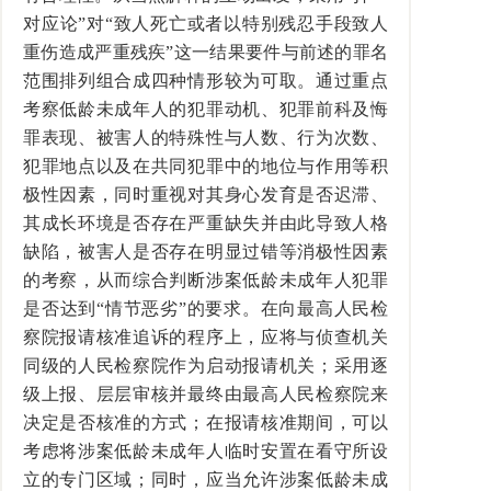
对应论”对“致人死亡或者以特别残忍手段致人
重伤造成严重残疾”这一结果要件与前述的罪名
范围排列组合成四种情形较为可取。通过重点
考察低龄未成年人的犯罪动机、犯罪前科及悔
罪表现、被害人的特殊性与人数、行为次数、
犯罪地点以及在共同犯罪中的地位与作用等积
极性因素，同时重视对其身心发育是否迟滞、
其成长环境是否存在严重缺失并由此导致人格
缺陷，被害人是否存在明显过错等消极性因素
的考察，从而综合判断涉案低龄未成年人犯罪
是否达到“情节恶劣”的要求。在向最高人民检
察院报请核准追诉的程序上，应将与侦查机关
同级的人民检察院作为启动报请机关；采用逐
级上报、层层审核并最终由最高人民检察院来
决定是否核准的方式；在报请核准期间，可以
考虑将涉案低龄未成年人临时安置在看守所设
立的专门区域；同时，应当允许涉案低龄未成