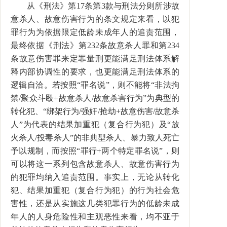
从《刑法》第17条第3款与刑法分则所涉故
意杀人、故意伤害行为的条文规定来看，以犯
罪行为为依据限定低龄未成年人的追责范围，
最终依据《刑法》第232条故意杀人罪和第234
条故意伤害罪来定罪量刑更能满足刑法体系解
释内部协调性的要求，也更能满足刑法体系的
逻辑自洽。若按照“罪名说”，则不能将“非法拘
禁/聚众斗殴+故意杀人/故意杀害行为”为典型的
转化犯、“绑架行为/强奸/抢劫+故意伤害/故意杀
人”为代表的结果加重犯（复合行为犯）及“放
火杀人/投毒杀人”的非典型杀人、暴力致人死亡
予以规制，而按照“罪行+两个特定罪名说”，则
可以将这一系列包含故意杀人、故意伤害行为
的犯罪均纳入追责范围。事实上，无论从转化
犯、结果加重犯（复合行为犯）的行为社会危
害性，还是从实施这几类犯罪行为的低龄未成
年人的人身危险性和主观恶性来看，均不亚于