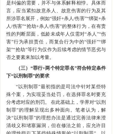
是纠偏的需要，并不与体系解释相悖。具体而
言，应当紧扣故意杀人、故意伤害的行为及其
所涉罪名展开，例如“强奸+杀人/伤害”“绑架+杀
人/伤害”“抢劫+杀人/伤害”的整体行为，在有责
性的判断层面，低龄未成年人仅需对“杀人”“伤
害”行为承担责任，而复合行为中的“强奸”“绑
架”“抢劫”等行为仅作为后续考虑的情节恶劣与
否之要素来加以考量。
（三）“罪行+两个特定罪名”符合特定条件
下“以刑制罪”的要求
“以刑制罪”最初指的是司法中针对某些特
殊个案，为实现妥当处罚，在选择罪名时要充
分考虑对应的刑罚。 在此基础上，学界对“以刑
制罪”的理解呈现出多种面向。笔者认为，解
决“以刑制罪”的理想办法是通过完善法律来澄
清歧义和堵塞漏洞，但在修法之前，应允许目
的理性指引下某些特殊情形的“以刑制罪”，以