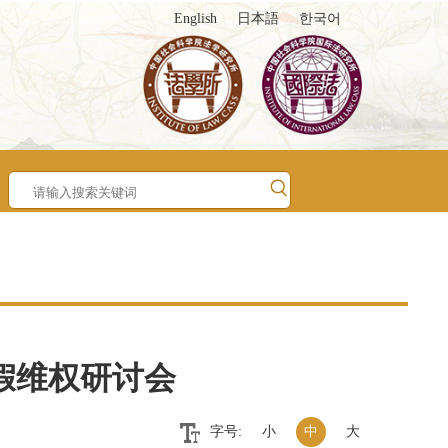
English
日本語
한국어
假维权研讨会
字号:
小
中
大