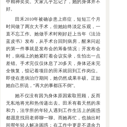
中精神奕奕。大家几乎忘记了，她的身体并不
好。
田禾2010年被确诊患上癌症，短短三个月
时间做了两次大手术，但她始终淡定乐观，一
直不忘工作。她做手术时刚好赶上当年《法治
蓝皮书》发布，从手术台回到病房，醒来问起
的第一件事就是发布会的筹备情况；开发布会
时，病榻上的她紧盯着会议实录，生怕出一点
差错。手术完仅仅休息了20多天，身体还未完
全恢复，惦记着项目的田禾就回到工作岗位。
即使在患病治疗期间，她仍然成果丰硕。正如
她自己所说，“再大的事都压不倒”。
她不仅没有因为身体原因索取照顾，反而
无私地将光和热传递出去。田禾有着天然的亲
和力，法学所的年轻人遇到工作生活上的困惑
都愿意找田老师聊一聊。而她再忙，也抽出时
间帮年轻人解决困惑；在工作中更是不遗余力