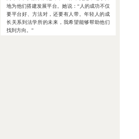
地为他们搭建发展平台。她说：“人的成功不仅
要平台好、方法对，还要有人带。年轻人的成
长关系到法学所的未来，我希望能够帮助他们
找到方向。”
赵千羚是三年前硕士毕业加入田禾团队
的。几年来，跟着田禾实地考察测评、撰写报
告，她成长了很多。赵千羚告诉记者，她写的
每一篇报告，田老师都逐字逐句改过。“治学严
谨、为人宽容”是田禾在她心中的印象。她
说：“田老师不仅带我们做研究，还教我们看问
题的方法。从她身上，我看到了更大的世界。”
法学所青年学者支振锋曾跟随田禾走访调
研，他深有感触地说：“这些厚厚的报告不是躲
在书斋里能编出来的，田老师为之付出了常人
难以想象的心血。这些报告为我们了解法治发
展实践提供了第一手资料，为评估依法治国进