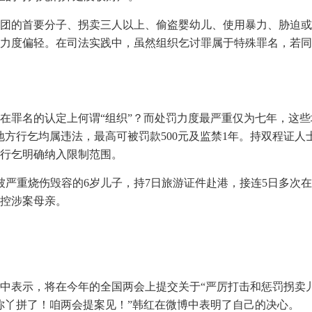
团的首要分子、拐卖三人以上、偷盗婴幼儿、使用暴力、胁迫或
力度偏轻。在司法实践中，虽然组织乞讨罪属于特殊罪名，若同时
在罪名的认定上何谓“组织”？而处罚力度最严重仅为七年，这些
地方行乞均属违法，最高可被罚款500元及监禁1年。持双程证
行乞明确纳入限制范围。
着曾被严重烧伤毁容的6岁儿子，持7日旅游证件赴港，接连5日多
控涉案母亲。
博中表示，将在今年的全国两会上提交关于“严厉打击和惩罚拐卖
你丫拼了！咱两会提案见！”韩红在微博中表明了自己的决心。