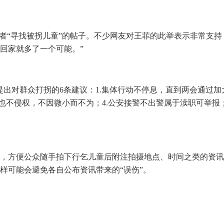
者“寻找被拐儿童”的帖子。不少网友对王菲的此举表示非常支持，
回家就多了一个可能。”
提出对群众打拐的6条建议：1.集体行动不停息，直到两会通过加
也不侵权，不因微小而不为；4.公安接警不出警属于渎职可举报；
，方便公众随手拍下行乞儿童后附注拍摄地点、时间之类的资讯
样可能会避免各自公布资讯带来的“误伤”。