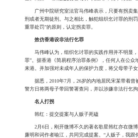
广州中院研究室法官马伟峰表示，只要有拐卖集
刑或者无期徒刑。与之相比，触犯组织乞讨罪的刑罚
重罪处罚”的原则，认定拐卖罪。
效仿香港设非法行乞罪
马伟峰认为，组织乞讨罪的实践作用并不明显，
罪”。据香港《简易程序治罪条例》，任何人在公众
来港。并加强对未成年人的保护力度，将父母带子女
据悉，2010年7月，26岁的内地居民宋某带
警方日将两母子带回警署查问，并以涉嫌非法行乞拘
名人打拐
韩红：提交提案与人贩子死磕
2月6日，刚开微博不久的著名歌星韩红亦在微
廉明和词作者喻江，共同完成提案。“人贩子，我跟