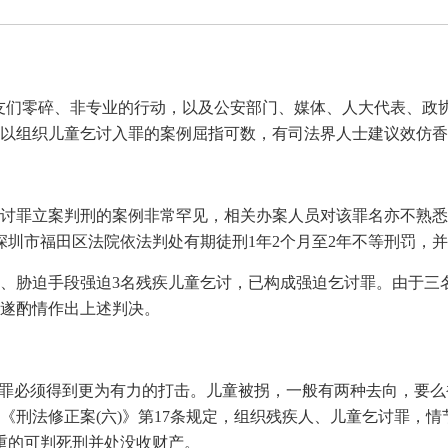
由网友们零碎、非专业的行动，以及公安部门、媒体、人大代表、政
以组织儿童乞讨入罪的案例屈指可数，有司法界人士建议效仿香
讨罪立案判刑的案例非常罕见，相关办案人员对该罪名亦不熟悉
被深圳市福田区法院依法判处有期徒刑1年2个月至2年不等刑罚，
、胁迫手段强迫3名残疾儿童乞讨，已构成强迫乞讨罪。由于三名
遂酌情作出上述判决。
犯罪必须得到更为有力的打击。儿童被拐，一般有两种去向，要么
《刑法修正案(六)》第17条规定，组织残疾人、儿童乞讨罪，
严重的可判死刑并处没收财产。