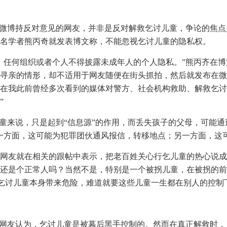
”微博持反对意见的网友，并非是反对解救乞讨儿童，争论的焦
名学者熊丙奇就发表博文称，不能忽视乞讨儿童的隐私权。
：任何组织或者个人不得披露未成年人的个人隐私。”熊丙齐在博
寻亲的情形，却不适用于网友随便在街头抓拍，然后就发布在微
在我此前曾经多次看到的媒体对警方、社会机构救助、解救乞讨
”
儿童来说，只是起到“信息源”的作用，而丢失孩子的父母，可能
一方面，这可能为犯罪团伙通风报信，转移地点；另一方面，这
网友就在相关的跟帖中表示，把老百姓关心行乞儿童的热心说成
还是个正常人吗？当然不是，特别是一个被拐儿童，在被拐的前
给乞讨儿童本身带来危险，难道就要这些儿童一生都在别人的控制
多网友认为，乞讨儿童是被幕后黑手控制的。然而在真正解救时