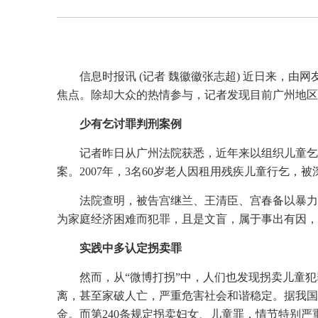
信息时报讯 (记者 魏徽徽张志超) 近日来，
焦点。除却大众的热情参与，记者发现目前广州地区
少有乞讨罪判刑案例
记者昨日从广州法院获悉，近年来以组织儿童乞
案。2007年，3名60岁老人因租用残疾儿童行乞，
法院查明，被告宫继兰、王清臣、宫春备以暴力
为家庭经济困难而犯罪，且是文盲，属于事出有因，
实践中多认定拐卖罪
然而，从“微博打拐”中，人们也发现拐卖儿童
离，甚至家破人亡，严重危害社会和谐稳定。据我国
金。而第240条规定拐卖妇女、儿童罪，情节特别