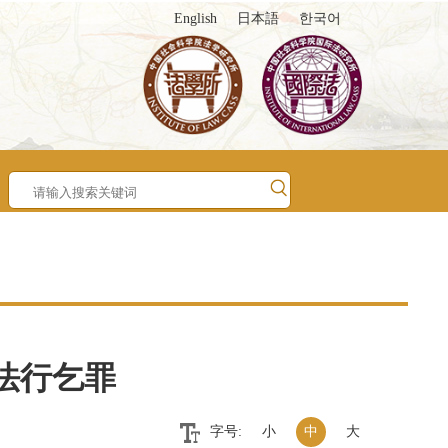
English
日本語
한국어
法行乞罪
字号:
小
中
大