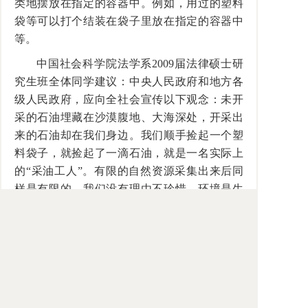
类地摆放在指定的容器中。例如，用过的塑料
袋等可以打个结装在袋子里放在指定的容器中
等。
中国社会科学院法学系2009届法律硕士研
究生班全体同学建议：中央人民政府和地方各
级人民政府，应向全社会宣传以下观念：未开
采的石油埋藏在沙漠腹地、大海深处，开采出
来的石油却在我们身边。我们顺手捡起一个塑
料袋子，就捡起了一滴石油，就是一名实际上
的“采油工人”。有限的自然资源采集出来后同
样是有限的，我们没有理由不珍惜，环境是生
存的基础，我们更没有理由不该呵护。让我们
以自己的行动实践“循环经济”“低碳经济”的口
号，用细微的行动美丽我们的家园吧！