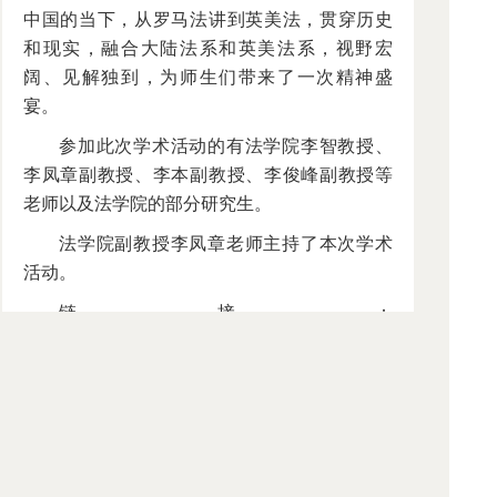
中国的当下，从罗马法讲到英美法，贯穿历史
和现实，融合大陆法系和英美法系，视野宏
阔、见解独到，为师生们带来了一次精神盛
宴。
参加此次学术活动的有法学院李智教授、
李凤章副教授、李本副教授、李俊峰副教授等
老师以及法学院的部分研究生。
法学院副教授李凤章老师主持了本次学术
活动。
链接：
http://www.law.shu.edu.cn/Default.aspx?
tabid=17684&ctl=Detail&mid=31879&Id=63989&SkinSrc=
[L]Skins/faxue1/faxue1