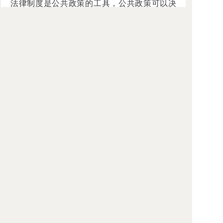
法律制度是公共政策的工具，公共政策可以决
定知识产权法律制度。在李顺德看来，随意改
变已有定论的理论是不科学的，也是不负责任
的。"我们允许理论创新，但真理往前走一步往
往就是谬误，创新要讲科学，要经得起实践和
历史的考验。"
李顺德的实事求是与其理工科背景以及早
年在企业、科研单位和产业管理机构工作的经
历不无关系。严密的逻辑思维，熟悉企业管
理，懂法律实务，对他的知识产权学术研究大
有裨益。"就法律而说法律，机械理解理论和法
条，往往容易走偏，得出不切实际的错误结
论。只有从实际出发，考虑现实需求，解决现
实问题，学术研究才能更有效、更有用。"
李顺德认为，知识产权法的学术研究必须
重视实践，重视实际案例的分析、研究、教
学。近些年来，他先后接受国家有关行政机